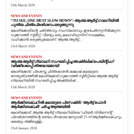
25th March 2026
NEWS AND EVENTS
“TO SEE, ONE MUST SLOW DOWN”: ആത്മ ആർട്ട് ഗാലറിയിൽ
പുതിയ ചിത്രപ്രദർശനം ഒരുങ്ങുന്നു
കോഴിക്കോടിന്റെ ചരിത്രവും സംസ്‌കാരവും ഇഴചേർന്നുനിൽക്കുന്ന
ഗുജറാത്തി സ്ട്രീറ്റ്, വീണ്ടും ഒരു കലാവിരുന്നിന് സാക്ഷ്യം
വഹിക്കാൻ ഒരുങ്ങുകയാണ്. ആത്മ ആർട്ട്...
23rd March 2026
NEWS AND EVENTS
ആത്മ ആർട്ട് ഗ്യാലറി സംഘടിപ്പിച്ച അക്രിലിക് പെയിന്റിംഗ്
വർക്ക്‌ഷോപ്പ് ശ്രദ്ധേയമായി
കോഴിക്കോട്: പ്രശസ്ത ചിത്രകാരൻ കലേഷ് കലയുടെ
നേതൃത്വത്തിൽ കോഴിക്കോട് ഗുജറാത്തി സ്ട്രീറ്റിലെ ആത്മ ആർട്ട്
ഗ്യാലറിയിൽ സംഘടിപ്പിച്ച അക്രിലിക്...
15th March 2026
NEWS AND EVENTS
ആർക്കിടെക്ചറിൽ കലയുടെ പ്രസക്തി: ‘ആർട്ട് ഫോർ
ആർക്കിടെക്ചർ’ ചർച്ച ആത്മയിൽ
​കോഴിക്കോട്: ആത്മ ആർട്ട് ഗ്യാലറിയിലെ 'ഡിയർ വിൻസെന്റ്'
പ്രദർശനത്തിന്റെ രണ്ടാം ദിനമായ ജനുവരി 21-ന് ആർക്കിടെക്ചറും
കലയും തമ്മിലുള്ള...
23rd January 2026