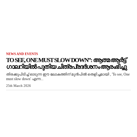
NEWS AND EVENTS
TO SEE, ONE MUST SLOW DOWN”: ആത്മ ആർട്ട്
ഗാലറിയിൽ പുതിയ ചിത്രപ്രദർശനം ആരംഭിച്ചു
തിരക്കുപിടിച്ച് ഓടുന്ന ഈ ലോകത്തിന് മുൻപിൽ തെളിച്ചമായി , 'To see, One
must slow down' എന്ന...
25th March 2026