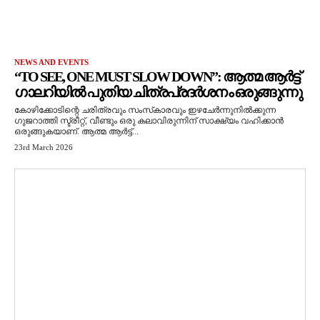
NEWS AND EVENTS
“TO SEE, ONE MUST SLOW DOWN”: ആത്മ ആർട്ട്
ഗാലറിയിൽ പുതിയ ചിത്രപ്രദർശനം ഒരുങ്ങുന്നു
കോഴിക്കോടിന്റെ ചരിത്രവും സംസ്‌കാരവും ഇഴചേർന്നുനിൽക്കുന്ന
ഗുജറാത്തി സ്ട്രീറ്റ്, വീണ്ടും ഒരു കലാവിരുന്നിന് സാക്ഷ്യം വഹിക്കാൻ
ഒരുങ്ങുകയാണ്. ആത്മ ആർട്ട്...
23rd March 2026