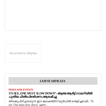
No posts to display
LATEST ARTICLES
NEWS AND EVENTS
TO SEE, ONE MUST SLOW DOWN”: ആത്മ ആർട്ട് ഗാലറിയിൽ
പുതിയ ചിത്രപ്രദർശനം ആരംഭിച്ചു
തിരക്കുപിടിച്ച് ഓടുന്ന ഈ ലോകത്തിന് മുൻപിൽ തെളിച്ചമായി , 'To
see, One must slow down' എന്ന...