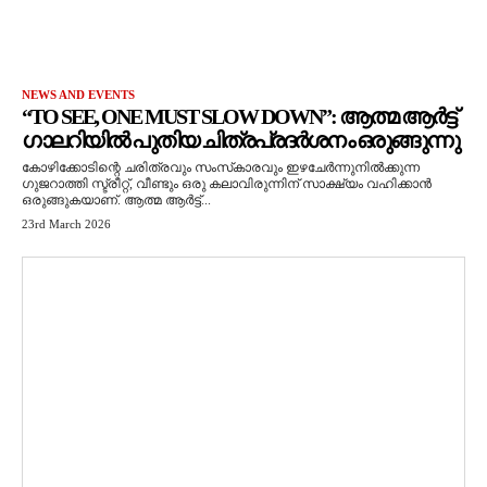
NEWS AND EVENTS
“TO SEE, ONE MUST SLOW DOWN”: ആത്മ ആർട്ട്
ഗാലറിയിൽ പുതിയ ചിത്രപ്രദർശനം ഒരുങ്ങുന്നു
കോഴിക്കോടിന്റെ ചരിത്രവും സംസ്‌കാരവും ഇഴചേർന്നുനിൽക്കുന്ന
ഗുജറാത്തി സ്ട്രീറ്റ്, വീണ്ടും ഒരു കലാവിരുന്നിന് സാക്ഷ്യം വഹിക്കാൻ
ഒരുങ്ങുകയാണ്. ആത്മ ആർട്ട്...
23rd March 2026