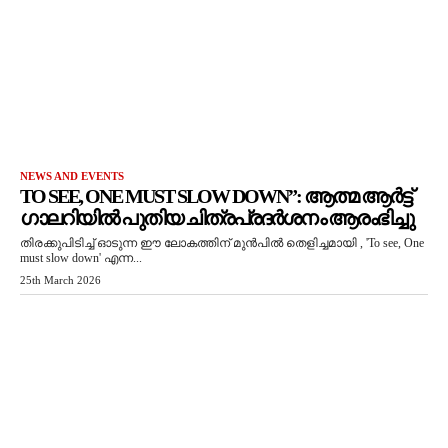
NEWS AND EVENTS
TO SEE, ONE MUST SLOW DOWN”: ആത്മ ആർട്ട്
ഗാലറിയിൽ പുതിയ ചിത്രപ്രദർശനം ആരംഭിച്ചു
തിരക്കുപിടിച്ച് ഓടുന്ന ഈ ലോകത്തിന് മുൻപിൽ തെളിച്ചമായി , 'To see, One
must slow down' എന്ന...
25th March 2026