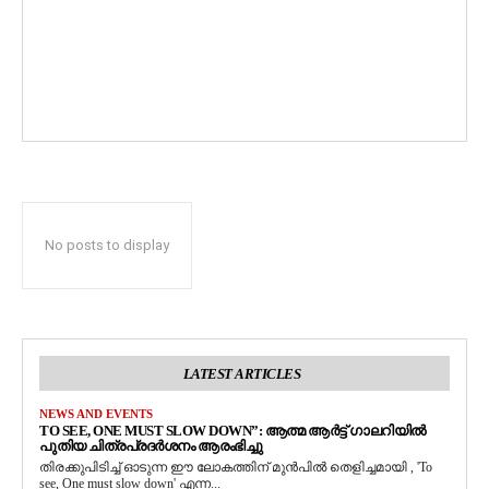
No posts to display
LATEST ARTICLES
NEWS AND EVENTS
TO SEE, ONE MUST SLOW DOWN”: ആത്മ ആർട്ട് ഗാലറിയിൽ
പുതിയ ചിത്രപ്രദർശനം ആരംഭിച്ചു
തിരക്കുപിടിച്ച് ഓടുന്ന ഈ ലോകത്തിന് മുൻപിൽ തെളിച്ചമായി , 'To
see, One must slow down' എന്ന...