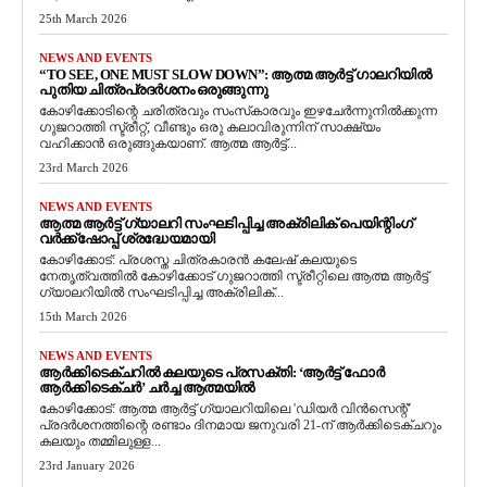
25th March 2026
NEWS AND EVENTS
“TO SEE, ONE MUST SLOW DOWN”: ആത്മ ആർട്ട് ഗാലറിയിൽ
പുതിയ ചിത്രപ്രദർശനം ഒരുങ്ങുന്നു
കോഴിക്കോടിന്റെ ചരിത്രവും സംസ്‌കാരവും ഇഴചേർന്നുനിൽക്കുന്ന
ഗുജറാത്തി സ്ട്രീറ്റ്, വീണ്ടും ഒരു കലാവിരുന്നിന് സാക്ഷ്യം
വഹിക്കാൻ ഒരുങ്ങുകയാണ്. ആത്മ ആർട്ട്...
23rd March 2026
NEWS AND EVENTS
ആത്മ ആർട്ട് ഗ്യാലറി സംഘടിപ്പിച്ച അക്രിലിക് പെയിന്റിംഗ്
വർക്ക്‌ഷോപ്പ് ശ്രദ്ധേയമായി
കോഴിക്കോട്: പ്രശസ്ത ചിത്രകാരൻ കലേഷ് കലയുടെ
നേതൃത്വത്തിൽ കോഴിക്കോട് ഗുജറാത്തി സ്ട്രീറ്റിലെ ആത്മ ആർട്ട്
ഗ്യാലറിയിൽ സംഘടിപ്പിച്ച അക്രിലിക്...
15th March 2026
NEWS AND EVENTS
ആർക്കിടെക്ചറിൽ കലയുടെ പ്രസക്തി: ‘ആർട്ട് ഫോർ
ആർക്കിടെക്ചർ’ ചർച്ച ആത്മയിൽ
​കോഴിക്കോട്: ആത്മ ആർട്ട് ഗ്യാലറിയിലെ 'ഡിയർ വിൻസെന്റ്'
പ്രദർശനത്തിന്റെ രണ്ടാം ദിനമായ ജനുവരി 21-ന് ആർക്കിടെക്ചറും
കലയും തമ്മിലുള്ള...
23rd January 2026