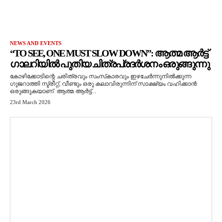
NEWS AND EVENTS
“TO SEE, ONE MUST SLOW DOWN”: ആത്മ ആർട്ട്
ഗാലറിയിൽ പുതിയ ചിത്രപ്രദർശനം ഒരുങ്ങുന്നു
കോഴിക്കോടിന്റെ ചരിത്രവും സംസ്‌കാരവും ഇഴചേർന്നുനിൽക്കുന്ന
ഗുജറാത്തി സ്ട്രീറ്റ്, വീണ്ടും ഒരു കലാവിരുന്നിന് സാക്ഷ്യം വഹിക്കാൻ
ഒരുങ്ങുകയാണ്. ആത്മ ആർട്ട്...
23rd March 2026