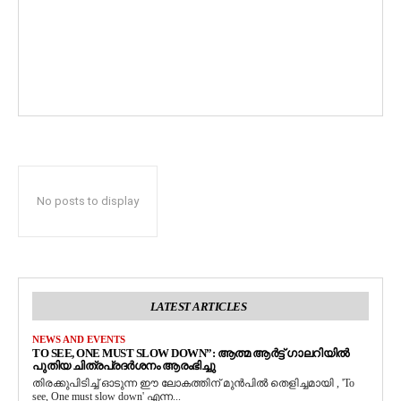
No posts to display
LATEST ARTICLES
NEWS AND EVENTS
TO SEE, ONE MUST SLOW DOWN”: ആത്മ ആർട്ട് ഗാലറിയിൽ
പുതിയ ചിത്രപ്രദർശനം ആരംഭിച്ചു
തിരക്കുപിടിച്ച് ഓടുന്ന ഈ ലോകത്തിന് മുൻപിൽ തെളിച്ചമായി , 'To
see, One must slow down' എന്ന...