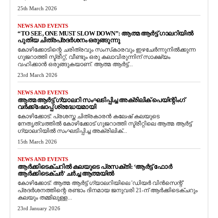
25th March 2026
NEWS AND EVENTS
“TO SEE, ONE MUST SLOW DOWN”: ആത്മ ആർട്ട് ഗാലറിയിൽ
പുതിയ ചിത്രപ്രദർശനം ഒരുങ്ങുന്നു
കോഴിക്കോടിന്റെ ചരിത്രവും സംസ്‌കാരവും ഇഴചേർന്നുനിൽക്കുന്ന
ഗുജറാത്തി സ്ട്രീറ്റ്, വീണ്ടും ഒരു കലാവിരുന്നിന് സാക്ഷ്യം
വഹിക്കാൻ ഒരുങ്ങുകയാണ്. ആത്മ ആർട്ട്...
23rd March 2026
NEWS AND EVENTS
ആത്മ ആർട്ട് ഗ്യാലറി സംഘടിപ്പിച്ച അക്രിലിക് പെയിന്റിംഗ്
വർക്ക്‌ഷോപ്പ് ശ്രദ്ധേയമായി
കോഴിക്കോട്: പ്രശസ്ത ചിത്രകാരൻ കലേഷ് കലയുടെ
നേതൃത്വത്തിൽ കോഴിക്കോട് ഗുജറാത്തി സ്ട്രീറ്റിലെ ആത്മ ആർട്ട്
ഗ്യാലറിയിൽ സംഘടിപ്പിച്ച അക്രിലിക്...
15th March 2026
NEWS AND EVENTS
ആർക്കിടെക്ചറിൽ കലയുടെ പ്രസക്തി: ‘ആർട്ട് ഫോർ
ആർക്കിടെക്ചർ’ ചർച്ച ആത്മയിൽ
​കോഴിക്കോട്: ആത്മ ആർട്ട് ഗ്യാലറിയിലെ 'ഡിയർ വിൻസെന്റ്'
പ്രദർശനത്തിന്റെ രണ്ടാം ദിനമായ ജനുവരി 21-ന് ആർക്കിടെക്ചറും
കലയും തമ്മിലുള്ള...
23rd January 2026