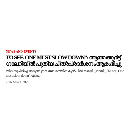
NEWS AND EVENTS
TO SEE, ONE MUST SLOW DOWN”: ആത്മ ആർട്ട്
ഗാലറിയിൽ പുതിയ ചിത്രപ്രദർശനം ആരംഭിച്ചു
തിരക്കുപിടിച്ച് ഓടുന്ന ഈ ലോകത്തിന് മുൻപിൽ തെളിച്ചമായി , 'To see, One
must slow down' എന്ന...
25th March 2026