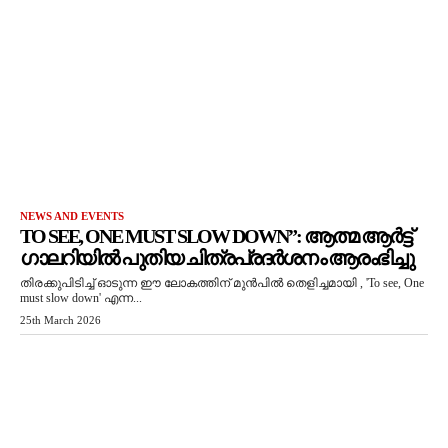
NEWS AND EVENTS
TO SEE, ONE MUST SLOW DOWN”: ആത്മ ആർട്ട്
ഗാലറിയിൽ പുതിയ ചിത്രപ്രദർശനം ആരംഭിച്ചു
തിരക്കുപിടിച്ച് ഓടുന്ന ഈ ലോകത്തിന് മുൻപിൽ തെളിച്ചമായി , 'To see, One
must slow down' എന്ന...
25th March 2026