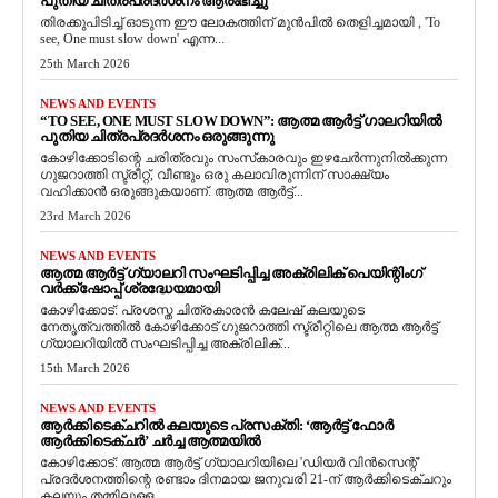
പുതിയ ചിത്രപ്രദർശനം ആരംഭിച്ചു
തിരക്കുപിടിച്ച് ഓടുന്ന ഈ ലോകത്തിന് മുൻപിൽ തെളിച്ചമായി , 'To
see, One must slow down' എന്ന...
25th March 2026
NEWS AND EVENTS
“TO SEE, ONE MUST SLOW DOWN”: ആത്മ ആർട്ട് ഗാലറിയിൽ
പുതിയ ചിത്രപ്രദർശനം ഒരുങ്ങുന്നു
കോഴിക്കോടിന്റെ ചരിത്രവും സംസ്‌കാരവും ഇഴചേർന്നുനിൽക്കുന്ന
ഗുജറാത്തി സ്ട്രീറ്റ്, വീണ്ടും ഒരു കലാവിരുന്നിന് സാക്ഷ്യം
വഹിക്കാൻ ഒരുങ്ങുകയാണ്. ആത്മ ആർട്ട്...
23rd March 2026
NEWS AND EVENTS
ആത്മ ആർട്ട് ഗ്യാലറി സംഘടിപ്പിച്ച അക്രിലിക് പെയിന്റിംഗ്
വർക്ക്‌ഷോപ്പ് ശ്രദ്ധേയമായി
കോഴിക്കോട്: പ്രശസ്ത ചിത്രകാരൻ കലേഷ് കലയുടെ
നേതൃത്വത്തിൽ കോഴിക്കോട് ഗുജറാത്തി സ്ട്രീറ്റിലെ ആത്മ ആർട്ട്
ഗ്യാലറിയിൽ സംഘടിപ്പിച്ച അക്രിലിക്...
15th March 2026
NEWS AND EVENTS
ആർക്കിടെക്ചറിൽ കലയുടെ പ്രസക്തി: ‘ആർട്ട് ഫോർ
ആർക്കിടെക്ചർ’ ചർച്ച ആത്മയിൽ
​കോഴിക്കോട്: ആത്മ ആർട്ട് ഗ്യാലറിയിലെ 'ഡിയർ വിൻസെന്റ്'
പ്രദർശനത്തിന്റെ രണ്ടാം ദിനമായ ജനുവരി 21-ന് ആർക്കിടെക്ചറും
കലയും തമ്മിലുള്ള...