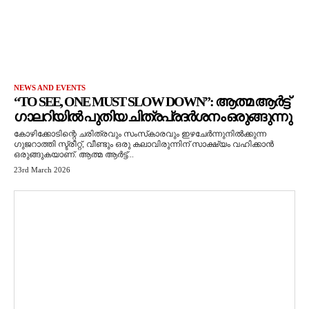
NEWS AND EVENTS
“TO SEE, ONE MUST SLOW DOWN”: ആത്മ ആർട്ട്
ഗാലറിയിൽ പുതിയ ചിത്രപ്രദർശനം ഒരുങ്ങുന്നു
കോഴിക്കോടിന്റെ ചരിത്രവും സംസ്‌കാരവും ഇഴചേർന്നുനിൽക്കുന്ന
ഗുജറാത്തി സ്ട്രീറ്റ്, വീണ്ടും ഒരു കലാവിരുന്നിന് സാക്ഷ്യം വഹിക്കാൻ
ഒരുങ്ങുകയാണ്. ആത്മ ആർട്ട്...
23rd March 2026