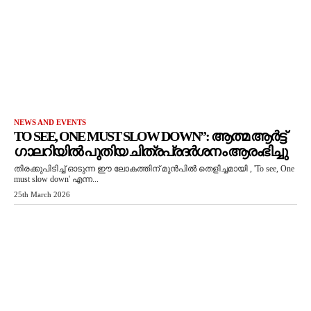
NEWS AND EVENTS
TO SEE, ONE MUST SLOW DOWN”: ആത്മ ആർട്ട്
ഗാലറിയിൽ പുതിയ ചിത്രപ്രദർശനം ആരംഭിച്ചു
തിരക്കുപിടിച്ച് ഓടുന്ന ഈ ലോകത്തിന് മുൻപിൽ തെളിച്ചമായി , 'To see, One
must slow down' എന്ന...
25th March 2026