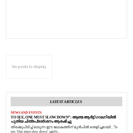
No posts to display
LATEST ARTICLES
NEWS AND EVENTS
TO SEE, ONE MUST SLOW DOWN”: ആത്മ ആർട്ട് ഗാലറിയിൽ
പുതിയ ചിത്രപ്രദർശനം ആരംഭിച്ചു
തിരക്കുപിടിച്ച് ഓടുന്ന ഈ ലോകത്തിന് മുൻപിൽ തെളിച്ചമായി , 'To
see, One must slow down' എന്ന...