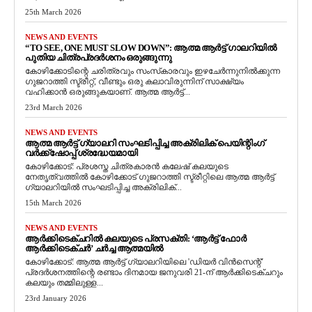
25th March 2026
NEWS AND EVENTS
“TO SEE, ONE MUST SLOW DOWN”: ആത്മ ആർട്ട് ഗാലറിയിൽ
പുതിയ ചിത്രപ്രദർശനം ഒരുങ്ങുന്നു
കോഴിക്കോടിന്റെ ചരിത്രവും സംസ്‌കാരവും ഇഴചേർന്നുനിൽക്കുന്ന
ഗുജറാത്തി സ്ട്രീറ്റ്, വീണ്ടും ഒരു കലാവിരുന്നിന് സാക്ഷ്യം
വഹിക്കാൻ ഒരുങ്ങുകയാണ്. ആത്മ ആർട്ട്...
23rd March 2026
NEWS AND EVENTS
ആത്മ ആർട്ട് ഗ്യാലറി സംഘടിപ്പിച്ച അക്രിലിക് പെയിന്റിംഗ്
വർക്ക്‌ഷോപ്പ് ശ്രദ്ധേയമായി
കോഴിക്കോട്: പ്രശസ്ത ചിത്രകാരൻ കലേഷ് കലയുടെ
നേതൃത്വത്തിൽ കോഴിക്കോട് ഗുജറാത്തി സ്ട്രീറ്റിലെ ആത്മ ആർട്ട്
ഗ്യാലറിയിൽ സംഘടിപ്പിച്ച അക്രിലിക്...
15th March 2026
NEWS AND EVENTS
ആർക്കിടെക്ചറിൽ കലയുടെ പ്രസക്തി: ‘ആർട്ട് ഫോർ
ആർക്കിടെക്ചർ’ ചർച്ച ആത്മയിൽ
​കോഴിക്കോട്: ആത്മ ആർട്ട് ഗ്യാലറിയിലെ 'ഡിയർ വിൻസെന്റ്'
പ്രദർശനത്തിന്റെ രണ്ടാം ദിനമായ ജനുവരി 21-ന് ആർക്കിടെക്ചറും
കലയും തമ്മിലുള്ള...
23rd January 2026