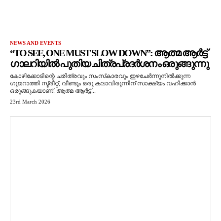
NEWS AND EVENTS
“TO SEE, ONE MUST SLOW DOWN”: ആത്മ ആർട്ട്
ഗാലറിയിൽ പുതിയ ചിത്രപ്രദർശനം ഒരുങ്ങുന്നു
കോഴിക്കോടിന്റെ ചരിത്രവും സംസ്‌കാരവും ഇഴചേർന്നുനിൽക്കുന്ന
ഗുജറാത്തി സ്ട്രീറ്റ്, വീണ്ടും ഒരു കലാവിരുന്നിന് സാക്ഷ്യം വഹിക്കാൻ
ഒരുങ്ങുകയാണ്. ആത്മ ആർട്ട്...
23rd March 2026