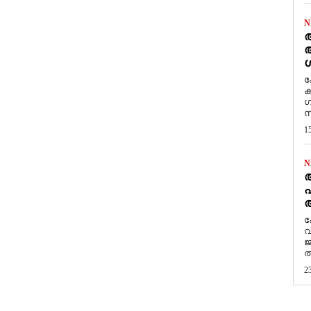
N
ആ
അ
ശ
ക
ക
ഗ
സ
1
N
പ
ആ
​
വ
ജ
ത
2