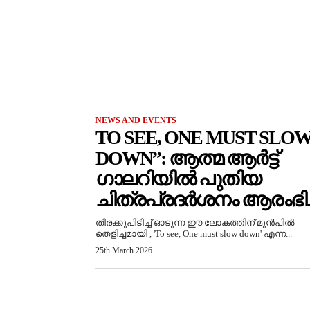
NEWS AND EVENTS
TO SEE, ONE MUST SLO
DOWN”: ആത്മ ആർട്ട്
ഗാലറിയിൽ പുതിയ
ചിത്രപ്രദർശനം ആരംഭിച്
തിരക്കുപിടിച്ച് ഓടുന്ന ഈ ലോകത്തിന് മുൻപിൽ
തെളിച്ചമായി , 'To see, One must slow down' എന്ന...
25th March 2026