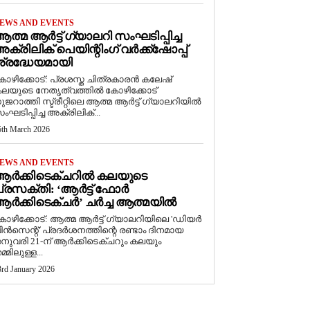
EWS AND EVENTS
ത്മ ആർട്ട് ഗ്യാലറി സംഘടിപ്പിച്ച
ക്രിലിക് പെയിന്റിംഗ് വർക്ക്‌ഷോപ്പ്
്രദ്ധേയമായി
ോഴിക്കോട്: പ്രശസ്ത ചിത്രകാരൻ കലേഷ്
ലയുടെ നേതൃത്വത്തിൽ കോഴിക്കോട്
ുജറാത്തി സ്ട്രീറ്റിലെ ആത്മ ആർട്ട് ഗ്യാലറിയിൽ
ംഘടിപ്പിച്ച അക്രിലിക്...
5th March 2026
EWS AND EVENTS
ആർക്കിടെക്ചറിൽ കലയുടെ
്രസക്തി: ‘ആർട്ട് ഫോർ
ർക്കിടെക്ചർ’ ചർച്ച ആത്മയിൽ
കോഴിക്കോട്: ആത്മ ആർട്ട് ഗ്യാലറിയിലെ 'ഡിയർ
ിൻസെന്റ്' പ്രദർശനത്തിന്റെ രണ്ടാം ദിനമായ
നുവരി 21-ന് ആർക്കിടെക്ചറും കലയും
മ്മിലുള്ള...
3rd January 2026