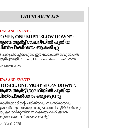
LATEST ARTICLES
EWS AND EVENTS
O SEE, ONE MUST SLOW DOWN”:
ത്മ ആർട്ട് ഗാലറിയിൽ പുതിയ
ിത്രപ്രദർശനം ആരംഭിച്ചു
ിരക്കുപിടിച്ച് ഓടുന്ന ഈ ലോകത്തിന് മുൻപിൽ
െളിച്ചമായി , 'To see, One must slow down' എന്ന...
5th March 2026
EWS AND EVENTS
TO SEE, ONE MUST SLOW DOWN”:
ത്മ ആർട്ട് ഗാലറിയിൽ പുതിയ
ിത്രപ്രദർശനം ഒരുങ്ങുന്നു
ോഴിക്കോടിന്റെ ചരിത്രവും സംസ്‌കാരവും
ഴചേർന്നുനിൽക്കുന്ന ഗുജറാത്തി സ്ട്രീറ്റ്, വീണ്ടും
രു കലാവിരുന്നിന് സാക്ഷ്യം വഹിക്കാൻ
രുങ്ങുകയാണ്. ആത്മ ആർട്ട്...
3rd March 2026