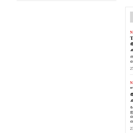
N
T
ആ
ച
ത
ത
2
N
“
ആ
ച
ക
ഇ
ഒ
ഒ
2