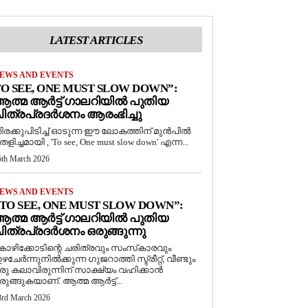
LATEST ARTICLES
EWS AND EVENTS
O SEE, ONE MUST SLOW DOWN”:
ത്മ ആർട്ട് ഗാലറിയിൽ പുതിയ
ിത്രപ്രദർശനം ആരംഭിച്ചു
ിരക്കുപിടിച്ച് ഓടുന്ന ഈ ലോകത്തിന് മുൻപിൽ
െളിച്ചമായി , 'To see, One must slow down' എന്ന...
5th March 2026
EWS AND EVENTS
TO SEE, ONE MUST SLOW DOWN”:
ത്മ ആർട്ട് ഗാലറിയിൽ പുതിയ
ിത്രപ്രദർശനം ഒരുങ്ങുന്നു
ോഴിക്കോടിന്റെ ചരിത്രവും സംസ്‌കാരവും
ഴചേർന്നുനിൽക്കുന്ന ഗുജറാത്തി സ്ട്രീറ്റ്, വീണ്ടും
രു കലാവിരുന്നിന് സാക്ഷ്യം വഹിക്കാൻ
രുങ്ങുകയാണ്. ആത്മ ആർട്ട്...
3rd March 2026