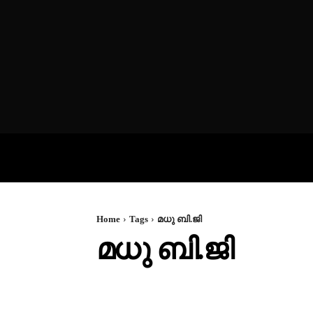
VIDEOS
P
Home
Tags
മധു ബി.ജി
മധു ബി.ജി