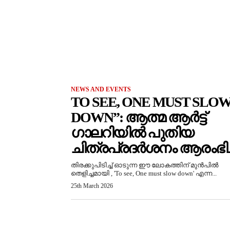
NEWS AND EVENTS
TO SEE, ONE MUST SLO
DOWN”: ആത്മ ആർട്ട്
ഗാലറിയിൽ പുതിയ
ചിത്രപ്രദർശനം ആരംഭിച്
തിരക്കുപിടിച്ച് ഓടുന്ന ഈ ലോകത്തിന് മുൻപിൽ
തെളിച്ചമായി , 'To see, One must slow down' എന്ന...
25th March 2026