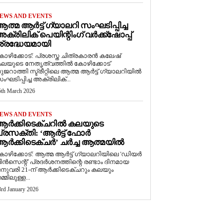
EWS AND EVENTS
ത്മ ആർട്ട് ഗ്യാലറി സംഘടിപ്പിച്ച
ക്രിലിക് പെയിന്റിംഗ് വർക്ക്‌ഷോപ്പ്
്രദ്ധേയമായി
ോഴിക്കോട്: പ്രശസ്ത ചിത്രകാരൻ കലേഷ്
ലയുടെ നേതൃത്വത്തിൽ കോഴിക്കോട്
ുജറാത്തി സ്ട്രീറ്റിലെ ആത്മ ആർട്ട് ഗ്യാലറിയിൽ
ംഘടിപ്പിച്ച അക്രിലിക്...
5th March 2026
EWS AND EVENTS
ആർക്കിടെക്ചറിൽ കലയുടെ
്രസക്തി: ‘ആർട്ട് ഫോർ
ർക്കിടെക്ചർ’ ചർച്ച ആത്മയിൽ
കോഴിക്കോട്: ആത്മ ആർട്ട് ഗ്യാലറിയിലെ 'ഡിയർ
ിൻസെന്റ്' പ്രദർശനത്തിന്റെ രണ്ടാം ദിനമായ
നുവരി 21-ന് ആർക്കിടെക്ചറും കലയും
മ്മിലുള്ള...
3rd January 2026