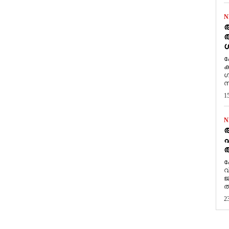
N
ആ
അ
ശ
ക
ക
ഗ
സ
1
N
പ
ആ
​
വ
ജ
ത
2