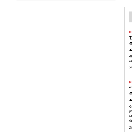
N
T
ആ
ച
ത
ത
2
N
“
ആ
ച
ക
ഇ
ഒ
ഒ
2