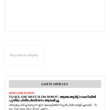
No posts to display
LATEST ARTICLES
NEWS AND EVENTS
TO SEE, ONE MUST SLOW DOWN”: ആത്മ ആർട്ട് ഗാലറിയിൽ
പുതിയ ചിത്രപ്രദർശനം ആരംഭിച്ചു
തിരക്കുപിടിച്ച് ഓടുന്ന ഈ ലോകത്തിന് മുൻപിൽ തെളിച്ചമായി , 'To
see, One must slow down' എന്ന...