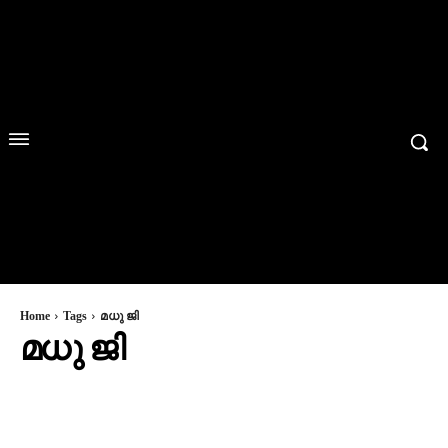
Home
Tags
മധു ജി
മധു ജി