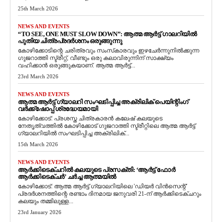
25th March 2026
NEWS AND EVENTS
“TO SEE, ONE MUST SLOW DOWN”: ആത്മ ആർട്ട് ഗാലറിയിൽ
പുതിയ ചിത്രപ്രദർശനം ഒരുങ്ങുന്നു
കോഴിക്കോടിന്റെ ചരിത്രവും സംസ്‌കാരവും ഇഴചേർന്നുനിൽക്കുന്ന
ഗുജറാത്തി സ്ട്രീറ്റ്, വീണ്ടും ഒരു കലാവിരുന്നിന് സാക്ഷ്യം
വഹിക്കാൻ ഒരുങ്ങുകയാണ്. ആത്മ ആർട്ട്...
23rd March 2026
NEWS AND EVENTS
ആത്മ ആർട്ട് ഗ്യാലറി സംഘടിപ്പിച്ച അക്രിലിക് പെയിന്റിംഗ്
വർക്ക്‌ഷോപ്പ് ശ്രദ്ധേയമായി
കോഴിക്കോട്: പ്രശസ്ത ചിത്രകാരൻ കലേഷ് കലയുടെ
നേതൃത്വത്തിൽ കോഴിക്കോട് ഗുജറാത്തി സ്ട്രീറ്റിലെ ആത്മ ആർട്ട്
ഗ്യാലറിയിൽ സംഘടിപ്പിച്ച അക്രിലിക്...
15th March 2026
NEWS AND EVENTS
ആർക്കിടെക്ചറിൽ കലയുടെ പ്രസക്തി: ‘ആർട്ട് ഫോർ
ആർക്കിടെക്ചർ’ ചർച്ച ആത്മയിൽ
​കോഴിക്കോട്: ആത്മ ആർട്ട് ഗ്യാലറിയിലെ 'ഡിയർ വിൻസെന്റ്'
പ്രദർശനത്തിന്റെ രണ്ടാം ദിനമായ ജനുവരി 21-ന് ആർക്കിടെക്ചറും
കലയും തമ്മിലുള്ള...
23rd January 2026