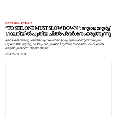
NEWS AND EVENTS
“TO SEE, ONE MUST SLOW DOWN”: ആത്മ ആർട്ട്
ഗാലറിയിൽ പുതിയ ചിത്രപ്രദർശനം ഒരുങ്ങുന്നു
കോഴിക്കോടിന്റെ ചരിത്രവും സംസ്‌കാരവും ഇഴചേർന്നുനിൽക്കുന്ന
ഗുജറാത്തി സ്ട്രീറ്റ്, വീണ്ടും ഒരു കലാവിരുന്നിന് സാക്ഷ്യം വഹിക്കാൻ
ഒരുങ്ങുകയാണ്. ആത്മ ആർട്ട്...
23rd March 2026