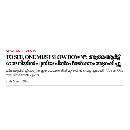
NEWS AND EVENTS
TO SEE, ONE MUST SLOW DOWN”: ആത്മ ആർട്ട്
ഗാലറിയിൽ പുതിയ ചിത്രപ്രദർശനം ആരംഭിച്ചു
തിരക്കുപിടിച്ച് ഓടുന്ന ഈ ലോകത്തിന് മുൻപിൽ തെളിച്ചമായി , 'To see, One
must slow down' എന്ന...
25th March 2026