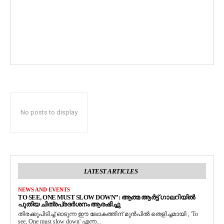
No posts to display
LATEST ARTICLES
NEWS AND EVENTS
TO SEE, ONE MUST SLOW DOWN”: ആത്മ ആർട്ട് ഗാലറിയിൽ
പുതിയ ചിത്രപ്രദർശനം ആരംഭിച്ചു
തിരക്കുപിടിച്ച് ഓടുന്ന ഈ ലോകത്തിന് മുൻപിൽ തെളിച്ചമായി , 'To
see, One must slow down' എന്ന...