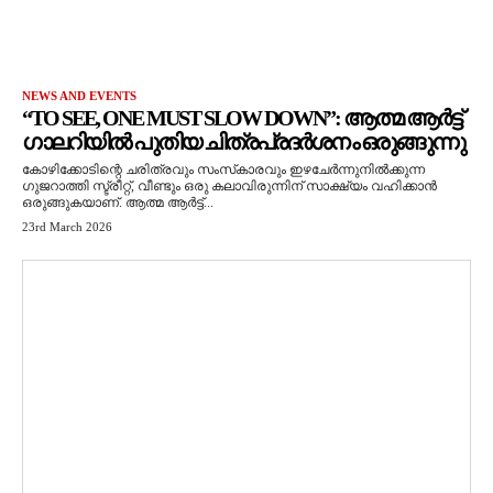
NEWS AND EVENTS
“TO SEE, ONE MUST SLOW DOWN”: ആത്മ ആർട്ട്
ഗാലറിയിൽ പുതിയ ചിത്രപ്രദർശനം ഒരുങ്ങുന്നു
കോഴിക്കോടിന്റെ ചരിത്രവും സംസ്‌കാരവും ഇഴചേർന്നുനിൽക്കുന്ന
ഗുജറാത്തി സ്ട്രീറ്റ്, വീണ്ടും ഒരു കലാവിരുന്നിന് സാക്ഷ്യം വഹിക്കാൻ
ഒരുങ്ങുകയാണ്. ആത്മ ആർട്ട്...
23rd March 2026