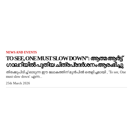
NEWS AND EVENTS
TO SEE, ONE MUST SLOW DOWN”: ആത്മ ആർട്ട്
ഗാലറിയിൽ പുതിയ ചിത്രപ്രദർശനം ആരംഭിച്ചു
തിരക്കുപിടിച്ച് ഓടുന്ന ഈ ലോകത്തിന് മുൻപിൽ തെളിച്ചമായി , 'To see, One
must slow down' എന്ന...
25th March 2026