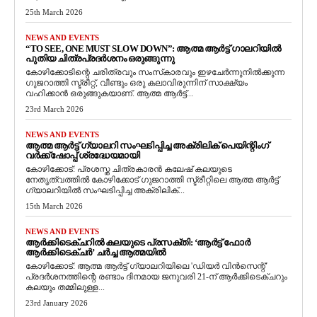
25th March 2026
NEWS AND EVENTS
“TO SEE, ONE MUST SLOW DOWN”: ആത്മ ആർട്ട് ഗാലറിയിൽ
പുതിയ ചിത്രപ്രദർശനം ഒരുങ്ങുന്നു
കോഴിക്കോടിന്റെ ചരിത്രവും സംസ്‌കാരവും ഇഴചേർന്നുനിൽക്കുന്ന
ഗുജറാത്തി സ്ട്രീറ്റ്, വീണ്ടും ഒരു കലാവിരുന്നിന് സാക്ഷ്യം
വഹിക്കാൻ ഒരുങ്ങുകയാണ്. ആത്മ ആർട്ട്...
23rd March 2026
NEWS AND EVENTS
ആത്മ ആർട്ട് ഗ്യാലറി സംഘടിപ്പിച്ച അക്രിലിക് പെയിന്റിംഗ്
വർക്ക്‌ഷോപ്പ് ശ്രദ്ധേയമായി
കോഴിക്കോട്: പ്രശസ്ത ചിത്രകാരൻ കലേഷ് കലയുടെ
നേതൃത്വത്തിൽ കോഴിക്കോട് ഗുജറാത്തി സ്ട്രീറ്റിലെ ആത്മ ആർട്ട്
ഗ്യാലറിയിൽ സംഘടിപ്പിച്ച അക്രിലിക്...
15th March 2026
NEWS AND EVENTS
ആർക്കിടെക്ചറിൽ കലയുടെ പ്രസക്തി: ‘ആർട്ട് ഫോർ
ആർക്കിടെക്ചർ’ ചർച്ച ആത്മയിൽ
​കോഴിക്കോട്: ആത്മ ആർട്ട് ഗ്യാലറിയിലെ 'ഡിയർ വിൻസെന്റ്'
പ്രദർശനത്തിന്റെ രണ്ടാം ദിനമായ ജനുവരി 21-ന് ആർക്കിടെക്ചറും
കലയും തമ്മിലുള്ള...
23rd January 2026