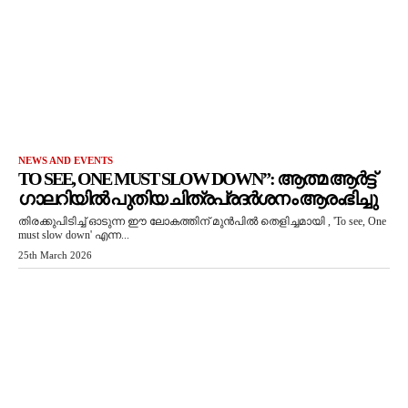
NEWS AND EVENTS
TO SEE, ONE MUST SLOW DOWN”: ആത്മ ആർട്ട്
ഗാലറിയിൽ പുതിയ ചിത്രപ്രദർശനം ആരംഭിച്ചു
തിരക്കുപിടിച്ച് ഓടുന്ന ഈ ലോകത്തിന് മുൻപിൽ തെളിച്ചമായി , 'To see, One
must slow down' എന്ന...
25th March 2026