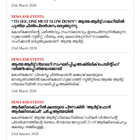
25th March 2026
NEWS AND EVENTS
“TO SEE, ONE MUST SLOW DOWN”: ആത്മ ആർട്ട് ഗാലറിയിൽ
പുതിയ ചിത്രപ്രദർശനം ഒരുങ്ങുന്നു
കോഴിക്കോടിന്റെ ചരിത്രവും സംസ്‌കാരവും ഇഴചേർന്നുനിൽക്കുന്ന
ഗുജറാത്തി സ്ട്രീറ്റ്, വീണ്ടും ഒരു കലാവിരുന്നിന് സാക്ഷ്യം
വഹിക്കാൻ ഒരുങ്ങുകയാണ്. ആത്മ ആർട്ട്...
23rd March 2026
NEWS AND EVENTS
ആത്മ ആർട്ട് ഗ്യാലറി സംഘടിപ്പിച്ച അക്രിലിക് പെയിന്റിംഗ്
വർക്ക്‌ഷോപ്പ് ശ്രദ്ധേയമായി
കോഴിക്കോട്: പ്രശസ്ത ചിത്രകാരൻ കലേഷ് കലയുടെ
നേതൃത്വത്തിൽ കോഴിക്കോട് ഗുജറാത്തി സ്ട്രീറ്റിലെ ആത്മ ആർട്ട്
ഗ്യാലറിയിൽ സംഘടിപ്പിച്ച അക്രിലിക്...
15th March 2026
NEWS AND EVENTS
ആർക്കിടെക്ചറിൽ കലയുടെ പ്രസക്തി: ‘ആർട്ട് ഫോർ
ആർക്കിടെക്ചർ’ ചർച്ച ആത്മയിൽ
​കോഴിക്കോട്: ആത്മ ആർട്ട് ഗ്യാലറിയിലെ 'ഡിയർ വിൻസെന്റ്'
പ്രദർശനത്തിന്റെ രണ്ടാം ദിനമായ ജനുവരി 21-ന് ആർക്കിടെക്ചറും
കലയും തമ്മിലുള്ള...
23rd January 2026