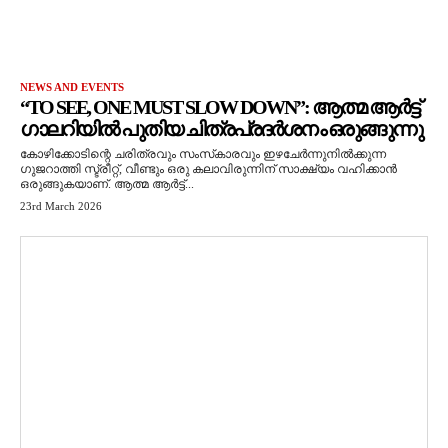
NEWS AND EVENTS
“TO SEE, ONE MUST SLOW DOWN”: ആത്മ ആർട്ട്
ഗാലറിയിൽ പുതിയ ചിത്രപ്രദർശനം ഒരുങ്ങുന്നു
കോഴിക്കോടിന്റെ ചരിത്രവും സംസ്‌കാരവും ഇഴചേർന്നുനിൽക്കുന്ന
ഗുജറാത്തി സ്ട്രീറ്റ്, വീണ്ടും ഒരു കലാവിരുന്നിന് സാക്ഷ്യം വഹിക്കാൻ
ഒരുങ്ങുകയാണ്. ആത്മ ആർട്ട്...
23rd March 2026