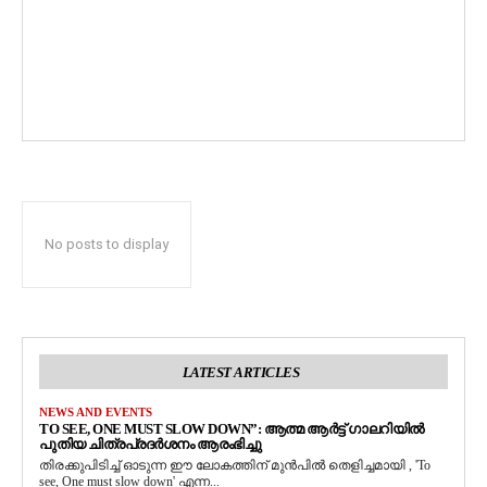
No posts to display
LATEST ARTICLES
NEWS AND EVENTS
TO SEE, ONE MUST SLOW DOWN”: ആത്മ ആർട്ട് ഗാലറിയിൽ
പുതിയ ചിത്രപ്രദർശനം ആരംഭിച്ചു
തിരക്കുപിടിച്ച് ഓടുന്ന ഈ ലോകത്തിന് മുൻപിൽ തെളിച്ചമായി , 'To
see, One must slow down' എന്ന...