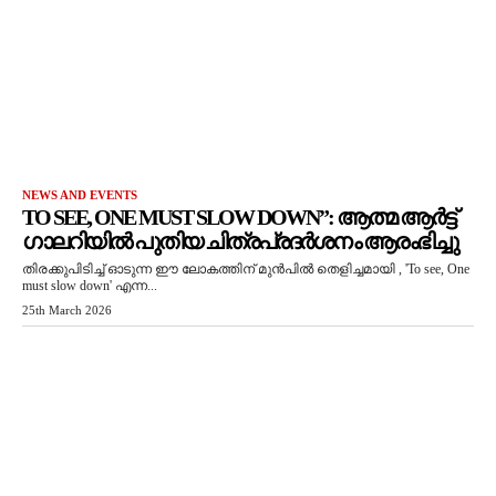
NEWS AND EVENTS
TO SEE, ONE MUST SLOW DOWN”: ആത്മ ആർട്ട്
ഗാലറിയിൽ പുതിയ ചിത്രപ്രദർശനം ആരംഭിച്ചു
തിരക്കുപിടിച്ച് ഓടുന്ന ഈ ലോകത്തിന് മുൻപിൽ തെളിച്ചമായി , 'To see, One
must slow down' എന്ന...
25th March 2026