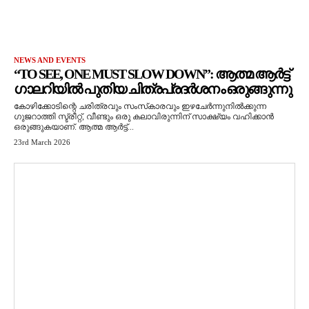
NEWS AND EVENTS
“TO SEE, ONE MUST SLOW DOWN”: ആത്മ ആർട്ട്
ഗാലറിയിൽ പുതിയ ചിത്രപ്രദർശനം ഒരുങ്ങുന്നു
കോഴിക്കോടിന്റെ ചരിത്രവും സംസ്‌കാരവും ഇഴചേർന്നുനിൽക്കുന്ന
ഗുജറാത്തി സ്ട്രീറ്റ്, വീണ്ടും ഒരു കലാവിരുന്നിന് സാക്ഷ്യം വഹിക്കാൻ
ഒരുങ്ങുകയാണ്. ആത്മ ആർട്ട്...
23rd March 2026