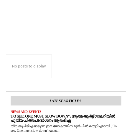
No posts to display
LATEST ARTICLES
NEWS AND EVENTS
TO SEE, ONE MUST SLOW DOWN”: ആത്മ ആർട്ട് ഗാലറിയിൽ
പുതിയ ചിത്രപ്രദർശനം ആരംഭിച്ചു
തിരക്കുപിടിച്ച് ഓടുന്ന ഈ ലോകത്തിന് മുൻപിൽ തെളിച്ചമായി , 'To
see, One must slow down' എന്ന...