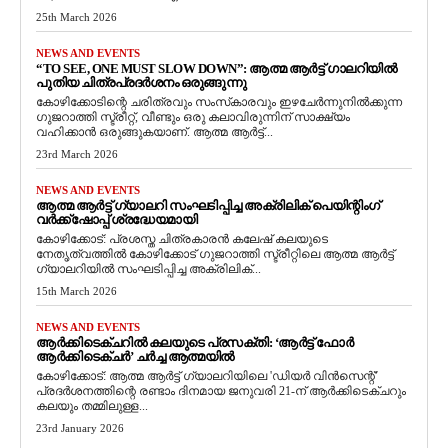
25th March 2026
NEWS AND EVENTS
“TO SEE, ONE MUST SLOW DOWN”: ആത്മ ആർട്ട് ഗാലറിയിൽ
പുതിയ ചിത്രപ്രദർശനം ഒരുങ്ങുന്നു
കോഴിക്കോടിന്റെ ചരിത്രവും സംസ്‌കാരവും ഇഴചേർന്നുനിൽക്കുന്ന
ഗുജറാത്തി സ്ട്രീറ്റ്, വീണ്ടും ഒരു കലാവിരുന്നിന് സാക്ഷ്യം
വഹിക്കാൻ ഒരുങ്ങുകയാണ്. ആത്മ ആർട്ട്...
23rd March 2026
NEWS AND EVENTS
ആത്മ ആർട്ട് ഗ്യാലറി സംഘടിപ്പിച്ച അക്രിലിക് പെയിന്റിംഗ്
വർക്ക്‌ഷോപ്പ് ശ്രദ്ധേയമായി
കോഴിക്കോട്: പ്രശസ്ത ചിത്രകാരൻ കലേഷ് കലയുടെ
നേതൃത്വത്തിൽ കോഴിക്കോട് ഗുജറാത്തി സ്ട്രീറ്റിലെ ആത്മ ആർട്ട്
ഗ്യാലറിയിൽ സംഘടിപ്പിച്ച അക്രിലിക്...
15th March 2026
NEWS AND EVENTS
ആർക്കിടെക്ചറിൽ കലയുടെ പ്രസക്തി: ‘ആർട്ട് ഫോർ
ആർക്കിടെക്ചർ’ ചർച്ച ആത്മയിൽ
​കോഴിക്കോട്: ആത്മ ആർട്ട് ഗ്യാലറിയിലെ 'ഡിയർ വിൻസെന്റ്'
പ്രദർശനത്തിന്റെ രണ്ടാം ദിനമായ ജനുവരി 21-ന് ആർക്കിടെക്ചറും
കലയും തമ്മിലുള്ള...
23rd January 2026