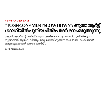
NEWS AND EVENTS
“TO SEE, ONE MUST SLOW DOWN”: ആത്മ ആർട്ട്
ഗാലറിയിൽ പുതിയ ചിത്രപ്രദർശനം ഒരുങ്ങുന്നു
കോഴിക്കോടിന്റെ ചരിത്രവും സംസ്‌കാരവും ഇഴചേർന്നുനിൽക്കുന്ന
ഗുജറാത്തി സ്ട്രീറ്റ്, വീണ്ടും ഒരു കലാവിരുന്നിന് സാക്ഷ്യം വഹിക്കാൻ
ഒരുങ്ങുകയാണ്. ആത്മ ആർട്ട്...
23rd March 2026