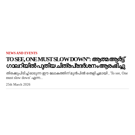
NEWS AND EVENTS
TO SEE, ONE MUST SLOW DOWN”: ആത്മ ആർട്ട്
ഗാലറിയിൽ പുതിയ ചിത്രപ്രദർശനം ആരംഭിച്ചു
തിരക്കുപിടിച്ച് ഓടുന്ന ഈ ലോകത്തിന് മുൻപിൽ തെളിച്ചമായി , 'To see, One
must slow down' എന്ന...
25th March 2026