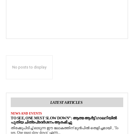
No posts to display
LATEST ARTICLES
NEWS AND EVENTS
TO SEE, ONE MUST SLOW DOWN”: ആത്മ ആർട്ട് ഗാലറിയിൽ
പുതിയ ചിത്രപ്രദർശനം ആരംഭിച്ചു
തിരക്കുപിടിച്ച് ഓടുന്ന ഈ ലോകത്തിന് മുൻപിൽ തെളിച്ചമായി , 'To
see, One must slow down' എന്ന...