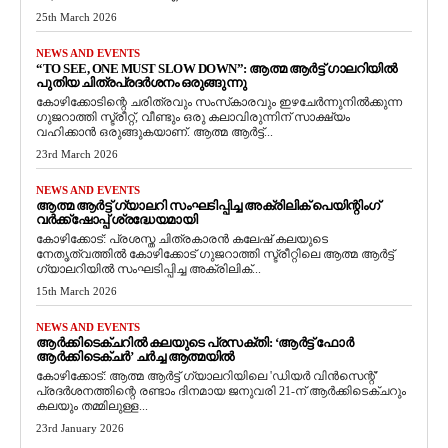
25th March 2026
NEWS AND EVENTS
“TO SEE, ONE MUST SLOW DOWN”: ആത്മ ആർട്ട് ഗാലറിയിൽ
പുതിയ ചിത്രപ്രദർശനം ഒരുങ്ങുന്നു
കോഴിക്കോടിന്റെ ചരിത്രവും സംസ്‌കാരവും ഇഴചേർന്നുനിൽക്കുന്ന
ഗുജറാത്തി സ്ട്രീറ്റ്, വീണ്ടും ഒരു കലാവിരുന്നിന് സാക്ഷ്യം
വഹിക്കാൻ ഒരുങ്ങുകയാണ്. ആത്മ ആർട്ട്...
23rd March 2026
NEWS AND EVENTS
ആത്മ ആർട്ട് ഗ്യാലറി സംഘടിപ്പിച്ച അക്രിലിക് പെയിന്റിംഗ്
വർക്ക്‌ഷോപ്പ് ശ്രദ്ധേയമായി
കോഴിക്കോട്: പ്രശസ്ത ചിത്രകാരൻ കലേഷ് കലയുടെ
നേതൃത്വത്തിൽ കോഴിക്കോട് ഗുജറാത്തി സ്ട്രീറ്റിലെ ആത്മ ആർട്ട്
ഗ്യാലറിയിൽ സംഘടിപ്പിച്ച അക്രിലിക്...
15th March 2026
NEWS AND EVENTS
ആർക്കിടെക്ചറിൽ കലയുടെ പ്രസക്തി: ‘ആർട്ട് ഫോർ
ആർക്കിടെക്ചർ’ ചർച്ച ആത്മയിൽ
​കോഴിക്കോട്: ആത്മ ആർട്ട് ഗ്യാലറിയിലെ 'ഡിയർ വിൻസെന്റ്'
പ്രദർശനത്തിന്റെ രണ്ടാം ദിനമായ ജനുവരി 21-ന് ആർക്കിടെക്ചറും
കലയും തമ്മിലുള്ള...
23rd January 2026