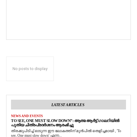
No posts to display
LATEST ARTICLES
NEWS AND EVENTS
TO SEE, ONE MUST SLOW DOWN”: ആത്മ ആർട്ട് ഗാലറിയിൽ
പുതിയ ചിത്രപ്രദർശനം ആരംഭിച്ചു
തിരക്കുപിടിച്ച് ഓടുന്ന ഈ ലോകത്തിന് മുൻപിൽ തെളിച്ചമായി , 'To
see, One must slow down' എന്ന...