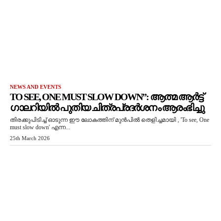
NEWS AND EVENTS
TO SEE, ONE MUST SLOW DOWN”: ആത്മ ആർട്ട്
ഗാലറിയിൽ പുതിയ ചിത്രപ്രദർശനം ആരംഭിച്ചു
തിരക്കുപിടിച്ച് ഓടുന്ന ഈ ലോകത്തിന് മുൻപിൽ തെളിച്ചമായി , 'To see, One
must slow down' എന്ന...
25th March 2026