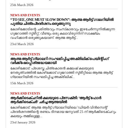
25th March 2026
NEWS AND EVENTS
“TO SEE, ONE MUST SLOW DOWN”: ആത്മ ആർട്ട് ഗാലറിയിൽ
പുതിയ ചിത്രപ്രദർശനം ഒരുങ്ങുന്നു
കോഴിക്കോടിന്റെ ചരിത്രവും സംസ്‌കാരവും ഇഴചേർന്നുനിൽക്കുന്ന
ഗുജറാത്തി സ്ട്രീറ്റ്, വീണ്ടും ഒരു കലാവിരുന്നിന് സാക്ഷ്യം
വഹിക്കാൻ ഒരുങ്ങുകയാണ്. ആത്മ ആർട്ട്...
23rd March 2026
NEWS AND EVENTS
ആത്മ ആർട്ട് ഗ്യാലറി സംഘടിപ്പിച്ച അക്രിലിക് പെയിന്റിംഗ്
വർക്ക്‌ഷോപ്പ് ശ്രദ്ധേയമായി
കോഴിക്കോട്: പ്രശസ്ത ചിത്രകാരൻ കലേഷ് കലയുടെ
നേതൃത്വത്തിൽ കോഴിക്കോട് ഗുജറാത്തി സ്ട്രീറ്റിലെ ആത്മ ആർട്ട്
ഗ്യാലറിയിൽ സംഘടിപ്പിച്ച അക്രിലിക്...
15th March 2026
NEWS AND EVENTS
ആർക്കിടെക്ചറിൽ കലയുടെ പ്രസക്തി: ‘ആർട്ട് ഫോർ
ആർക്കിടെക്ചർ’ ചർച്ച ആത്മയിൽ
​കോഴിക്കോട്: ആത്മ ആർട്ട് ഗ്യാലറിയിലെ 'ഡിയർ വിൻസെന്റ്'
പ്രദർശനത്തിന്റെ രണ്ടാം ദിനമായ ജനുവരി 21-ന് ആർക്കിടെക്ചറും
കലയും തമ്മിലുള്ള...
23rd January 2026