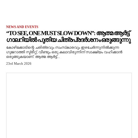
NEWS AND EVENTS
“TO SEE, ONE MUST SLOW DOWN”: ആത്മ ആർട്ട്
ഗാലറിയിൽ പുതിയ ചിത്രപ്രദർശനം ഒരുങ്ങുന്നു
കോഴിക്കോടിന്റെ ചരിത്രവും സംസ്‌കാരവും ഇഴചേർന്നുനിൽക്കുന്ന
ഗുജറാത്തി സ്ട്രീറ്റ്, വീണ്ടും ഒരു കലാവിരുന്നിന് സാക്ഷ്യം വഹിക്കാൻ
ഒരുങ്ങുകയാണ്. ആത്മ ആർട്ട്...
23rd March 2026