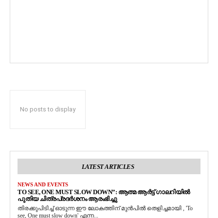
No posts to display
LATEST ARTICLES
NEWS AND EVENTS
TO SEE, ONE MUST SLOW DOWN”: ആത്മ ആർട്ട് ഗാലറിയിൽ
പുതിയ ചിത്രപ്രദർശനം ആരംഭിച്ചു
തിരക്കുപിടിച്ച് ഓടുന്ന ഈ ലോകത്തിന് മുൻപിൽ തെളിച്ചമായി , 'To
see, One must slow down' എന്ന...