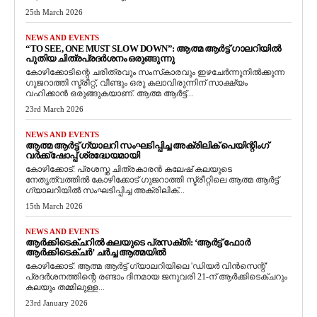
25th March 2026
NEWS AND EVENTS
“TO SEE, ONE MUST SLOW DOWN”: ആത്മ ആർട്ട് ഗാലറിയിൽ
പുതിയ ചിത്രപ്രദർശനം ഒരുങ്ങുന്നു
കോഴിക്കോടിന്റെ ചരിത്രവും സംസ്‌കാരവും ഇഴചേർന്നുനിൽക്കുന്ന
ഗുജറാത്തി സ്ട്രീറ്റ്, വീണ്ടും ഒരു കലാവിരുന്നിന് സാക്ഷ്യം
വഹിക്കാൻ ഒരുങ്ങുകയാണ്. ആത്മ ആർട്ട്...
23rd March 2026
NEWS AND EVENTS
ആത്മ ആർട്ട് ഗ്യാലറി സംഘടിപ്പിച്ച അക്രിലിക് പെയിന്റിംഗ്
വർക്ക്‌ഷോപ്പ് ശ്രദ്ധേയമായി
കോഴിക്കോട്: പ്രശസ്ത ചിത്രകാരൻ കലേഷ് കലയുടെ
നേതൃത്വത്തിൽ കോഴിക്കോട് ഗുജറാത്തി സ്ട്രീറ്റിലെ ആത്മ ആർട്ട്
ഗ്യാലറിയിൽ സംഘടിപ്പിച്ച അക്രിലിക്...
15th March 2026
NEWS AND EVENTS
ആർക്കിടെക്ചറിൽ കലയുടെ പ്രസക്തി: ‘ആർട്ട് ഫോർ
ആർക്കിടെക്ചർ’ ചർച്ച ആത്മയിൽ
​കോഴിക്കോട്: ആത്മ ആർട്ട് ഗ്യാലറിയിലെ 'ഡിയർ വിൻസെന്റ്'
പ്രദർശനത്തിന്റെ രണ്ടാം ദിനമായ ജനുവരി 21-ന് ആർക്കിടെക്ചറും
കലയും തമ്മിലുള്ള...
23rd January 2026