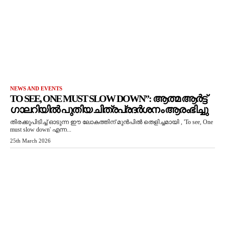
NEWS AND EVENTS
TO SEE, ONE MUST SLOW DOWN”: ആത്മ ആർട്ട്
ഗാലറിയിൽ പുതിയ ചിത്രപ്രദർശനം ആരംഭിച്ചു
തിരക്കുപിടിച്ച് ഓടുന്ന ഈ ലോകത്തിന് മുൻപിൽ തെളിച്ചമായി , 'To see, One
must slow down' എന്ന...
25th March 2026