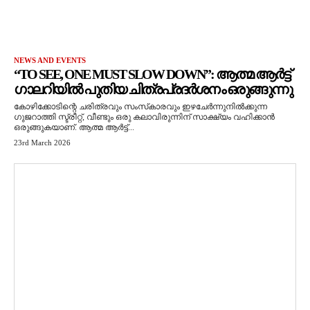
NEWS AND EVENTS
“TO SEE, ONE MUST SLOW DOWN”: ആത്മ ആർട്ട്
ഗാലറിയിൽ പുതിയ ചിത്രപ്രദർശനം ഒരുങ്ങുന്നു
കോഴിക്കോടിന്റെ ചരിത്രവും സംസ്‌കാരവും ഇഴചേർന്നുനിൽക്കുന്ന
ഗുജറാത്തി സ്ട്രീറ്റ്, വീണ്ടും ഒരു കലാവിരുന്നിന് സാക്ഷ്യം വഹിക്കാൻ
ഒരുങ്ങുകയാണ്. ആത്മ ആർട്ട്...
23rd March 2026