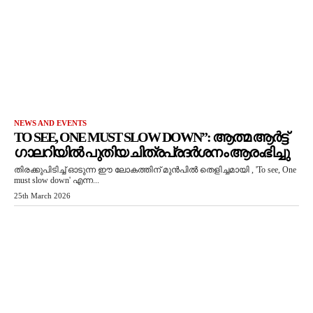
NEWS AND EVENTS
TO SEE, ONE MUST SLOW DOWN”: ആത്മ ആർട്ട്
ഗാലറിയിൽ പുതിയ ചിത്രപ്രദർശനം ആരംഭിച്ചു
തിരക്കുപിടിച്ച് ഓടുന്ന ഈ ലോകത്തിന് മുൻപിൽ തെളിച്ചമായി , 'To see, One
must slow down' എന്ന...
25th March 2026