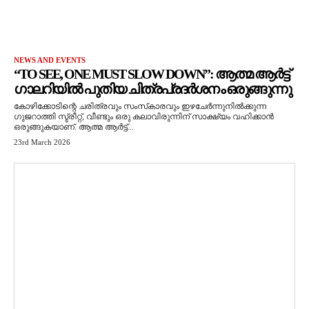
NEWS AND EVENTS
“TO SEE, ONE MUST SLOW DOWN”: ആത്മ ആർട്ട്
ഗാലറിയിൽ പുതിയ ചിത്രപ്രദർശനം ഒരുങ്ങുന്നു
കോഴിക്കോടിന്റെ ചരിത്രവും സംസ്‌കാരവും ഇഴചേർന്നുനിൽക്കുന്ന
ഗുജറാത്തി സ്ട്രീറ്റ്, വീണ്ടും ഒരു കലാവിരുന്നിന് സാക്ഷ്യം വഹിക്കാൻ
ഒരുങ്ങുകയാണ്. ആത്മ ആർട്ട്...
23rd March 2026