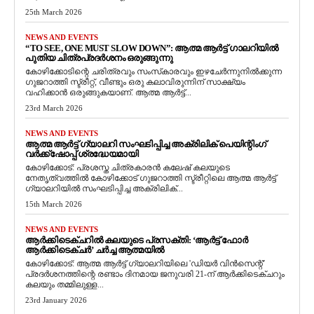
25th March 2026
NEWS AND EVENTS
“TO SEE, ONE MUST SLOW DOWN”: ആത്മ ആർട്ട് ഗാലറിയിൽ
പുതിയ ചിത്രപ്രദർശനം ഒരുങ്ങുന്നു
കോഴിക്കോടിന്റെ ചരിത്രവും സംസ്‌കാരവും ഇഴചേർന്നുനിൽക്കുന്ന
ഗുജറാത്തി സ്ട്രീറ്റ്, വീണ്ടും ഒരു കലാവിരുന്നിന് സാക്ഷ്യം
വഹിക്കാൻ ഒരുങ്ങുകയാണ്. ആത്മ ആർട്ട്...
23rd March 2026
NEWS AND EVENTS
ആത്മ ആർട്ട് ഗ്യാലറി സംഘടിപ്പിച്ച അക്രിലിക് പെയിന്റിംഗ്
വർക്ക്‌ഷോപ്പ് ശ്രദ്ധേയമായി
കോഴിക്കോട്: പ്രശസ്ത ചിത്രകാരൻ കലേഷ് കലയുടെ
നേതൃത്വത്തിൽ കോഴിക്കോട് ഗുജറാത്തി സ്ട്രീറ്റിലെ ആത്മ ആർട്ട്
ഗ്യാലറിയിൽ സംഘടിപ്പിച്ച അക്രിലിക്...
15th March 2026
NEWS AND EVENTS
ആർക്കിടെക്ചറിൽ കലയുടെ പ്രസക്തി: ‘ആർട്ട് ഫോർ
ആർക്കിടെക്ചർ’ ചർച്ച ആത്മയിൽ
​കോഴിക്കോട്: ആത്മ ആർട്ട് ഗ്യാലറിയിലെ 'ഡിയർ വിൻസെന്റ്'
പ്രദർശനത്തിന്റെ രണ്ടാം ദിനമായ ജനുവരി 21-ന് ആർക്കിടെക്ചറും
കലയും തമ്മിലുള്ള...
23rd January 2026