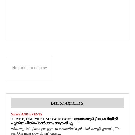
No posts to display
LATEST ARTICLES
NEWS AND EVENTS
TO SEE, ONE MUST SLOW DOWN”: ആത്മ ആർട്ട് ഗാലറിയിൽ
പുതിയ ചിത്രപ്രദർശനം ആരംഭിച്ചു
തിരക്കുപിടിച്ച് ഓടുന്ന ഈ ലോകത്തിന് മുൻപിൽ തെളിച്ചമായി , 'To
see, One must slow down' എന്ന...