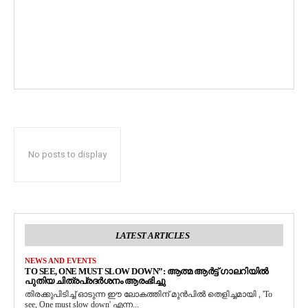
No posts to display
LATEST ARTICLES
NEWS AND EVENTS
TO SEE, ONE MUST SLOW DOWN”: ആത്മ ആർട്ട് ഗാലറിയിൽ
പുതിയ ചിത്രപ്രദർശനം ആരംഭിച്ചു
തിരക്കുപിടിച്ച് ഓടുന്ന ഈ ലോകത്തിന് മുൻപിൽ തെളിച്ചമായി , 'To
see, One must slow down' എന്ന...