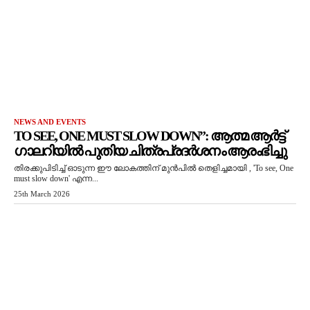
NEWS AND EVENTS
TO SEE, ONE MUST SLOW DOWN”: ആത്മ ആർട്ട്
ഗാലറിയിൽ പുതിയ ചിത്രപ്രദർശനം ആരംഭിച്ചു
തിരക്കുപിടിച്ച് ഓടുന്ന ഈ ലോകത്തിന് മുൻപിൽ തെളിച്ചമായി , 'To see, One
must slow down' എന്ന...
25th March 2026