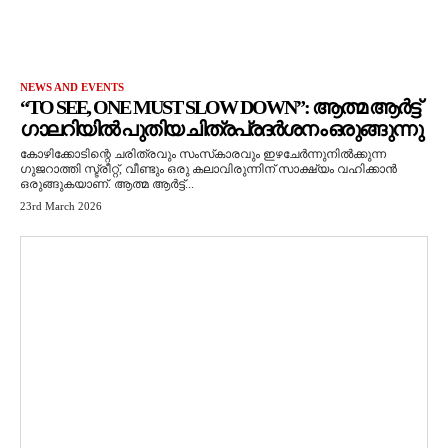
NEWS AND EVENTS
“TO SEE, ONE MUST SLOW DOWN”: ആത്മ ആർട്ട്
ഗാലറിയിൽ പുതിയ ചിത്രപ്രദർശനം ഒരുങ്ങുന്നു
കോഴിക്കോടിന്റെ ചരിത്രവും സംസ്‌കാരവും ഇഴചേർന്നുനിൽക്കുന്ന
ഗുജറാത്തി സ്ട്രീറ്റ്, വീണ്ടും ഒരു കലാവിരുന്നിന് സാക്ഷ്യം വഹിക്കാൻ
ഒരുങ്ങുകയാണ്. ആത്മ ആർട്ട്...
23rd March 2026