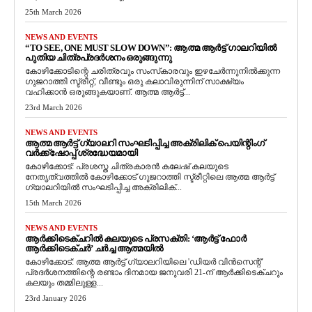
25th March 2026
NEWS AND EVENTS
“TO SEE, ONE MUST SLOW DOWN”: ആത്മ ആർട്ട് ഗാലറിയിൽ
പുതിയ ചിത്രപ്രദർശനം ഒരുങ്ങുന്നു
കോഴിക്കോടിന്റെ ചരിത്രവും സംസ്‌കാരവും ഇഴചേർന്നുനിൽക്കുന്ന
ഗുജറാത്തി സ്ട്രീറ്റ്, വീണ്ടും ഒരു കലാവിരുന്നിന് സാക്ഷ്യം
വഹിക്കാൻ ഒരുങ്ങുകയാണ്. ആത്മ ആർട്ട്...
23rd March 2026
NEWS AND EVENTS
ആത്മ ആർട്ട് ഗ്യാലറി സംഘടിപ്പിച്ച അക്രിലിക് പെയിന്റിംഗ്
വർക്ക്‌ഷോപ്പ് ശ്രദ്ധേയമായി
കോഴിക്കോട്: പ്രശസ്ത ചിത്രകാരൻ കലേഷ് കലയുടെ
നേതൃത്വത്തിൽ കോഴിക്കോട് ഗുജറാത്തി സ്ട്രീറ്റിലെ ആത്മ ആർട്ട്
ഗ്യാലറിയിൽ സംഘടിപ്പിച്ച അക്രിലിക്...
15th March 2026
NEWS AND EVENTS
ആർക്കിടെക്ചറിൽ കലയുടെ പ്രസക്തി: ‘ആർട്ട് ഫോർ
ആർക്കിടെക്ചർ’ ചർച്ച ആത്മയിൽ
​കോഴിക്കോട്: ആത്മ ആർട്ട് ഗ്യാലറിയിലെ 'ഡിയർ വിൻസെന്റ്'
പ്രദർശനത്തിന്റെ രണ്ടാം ദിനമായ ജനുവരി 21-ന് ആർക്കിടെക്ചറും
കലയും തമ്മിലുള്ള...
23rd January 2026