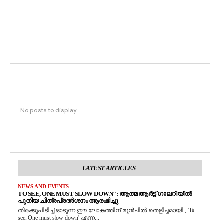
No posts to display
LATEST ARTICLES
NEWS AND EVENTS
TO SEE, ONE MUST SLOW DOWN”: ആത്മ ആർട്ട് ഗാലറിയിൽ
പുതിയ ചിത്രപ്രദർശനം ആരംഭിച്ചു
തിരക്കുപിടിച്ച് ഓടുന്ന ഈ ലോകത്തിന് മുൻപിൽ തെളിച്ചമായി , 'To
see, One must slow down' എന്ന...