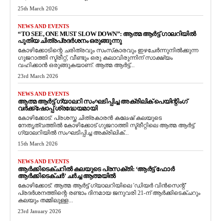
25th March 2026
NEWS AND EVENTS
“TO SEE, ONE MUST SLOW DOWN”: ആത്മ ആർട്ട് ഗാലറിയിൽ
പുതിയ ചിത്രപ്രദർശനം ഒരുങ്ങുന്നു
കോഴിക്കോടിന്റെ ചരിത്രവും സംസ്‌കാരവും ഇഴചേർന്നുനിൽക്കുന്ന
ഗുജറാത്തി സ്ട്രീറ്റ്, വീണ്ടും ഒരു കലാവിരുന്നിന് സാക്ഷ്യം
വഹിക്കാൻ ഒരുങ്ങുകയാണ്. ആത്മ ആർട്ട്...
23rd March 2026
NEWS AND EVENTS
ആത്മ ആർട്ട് ഗ്യാലറി സംഘടിപ്പിച്ച അക്രിലിക് പെയിന്റിംഗ്
വർക്ക്‌ഷോപ്പ് ശ്രദ്ധേയമായി
കോഴിക്കോട്: പ്രശസ്ത ചിത്രകാരൻ കലേഷ് കലയുടെ
നേതൃത്വത്തിൽ കോഴിക്കോട് ഗുജറാത്തി സ്ട്രീറ്റിലെ ആത്മ ആർട്ട്
ഗ്യാലറിയിൽ സംഘടിപ്പിച്ച അക്രിലിക്...
15th March 2026
NEWS AND EVENTS
ആർക്കിടെക്ചറിൽ കലയുടെ പ്രസക്തി: ‘ആർട്ട് ഫോർ
ആർക്കിടെക്ചർ’ ചർച്ച ആത്മയിൽ
​കോഴിക്കോട്: ആത്മ ആർട്ട് ഗ്യാലറിയിലെ 'ഡിയർ വിൻസെന്റ്'
പ്രദർശനത്തിന്റെ രണ്ടാം ദിനമായ ജനുവരി 21-ന് ആർക്കിടെക്ചറും
കലയും തമ്മിലുള്ള...
23rd January 2026