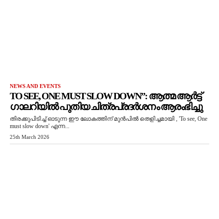
NEWS AND EVENTS
TO SEE, ONE MUST SLOW DOWN”: ആത്മ ആർട്ട്
ഗാലറിയിൽ പുതിയ ചിത്രപ്രദർശനം ആരംഭിച്ചു
തിരക്കുപിടിച്ച് ഓടുന്ന ഈ ലോകത്തിന് മുൻപിൽ തെളിച്ചമായി , 'To see, One
must slow down' എന്ന...
25th March 2026