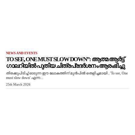
NEWS AND EVENTS
TO SEE, ONE MUST SLOW DOWN”: ആത്മ ആർട്ട്
ഗാലറിയിൽ പുതിയ ചിത്രപ്രദർശനം ആരംഭിച്ചു
തിരക്കുപിടിച്ച് ഓടുന്ന ഈ ലോകത്തിന് മുൻപിൽ തെളിച്ചമായി , 'To see, One
must slow down' എന്ന...
25th March 2026