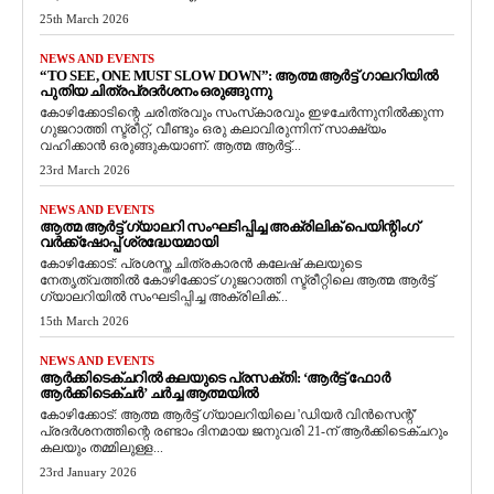
25th March 2026
NEWS AND EVENTS
“TO SEE, ONE MUST SLOW DOWN”: ആത്മ ആർട്ട് ഗാലറിയിൽ
പുതിയ ചിത്രപ്രദർശനം ഒരുങ്ങുന്നു
കോഴിക്കോടിന്റെ ചരിത്രവും സംസ്‌കാരവും ഇഴചേർന്നുനിൽക്കുന്ന
ഗുജറാത്തി സ്ട്രീറ്റ്, വീണ്ടും ഒരു കലാവിരുന്നിന് സാക്ഷ്യം
വഹിക്കാൻ ഒരുങ്ങുകയാണ്. ആത്മ ആർട്ട്...
23rd March 2026
NEWS AND EVENTS
ആത്മ ആർട്ട് ഗ്യാലറി സംഘടിപ്പിച്ച അക്രിലിക് പെയിന്റിംഗ്
വർക്ക്‌ഷോപ്പ് ശ്രദ്ധേയമായി
കോഴിക്കോട്: പ്രശസ്ത ചിത്രകാരൻ കലേഷ് കലയുടെ
നേതൃത്വത്തിൽ കോഴിക്കോട് ഗുജറാത്തി സ്ട്രീറ്റിലെ ആത്മ ആർട്ട്
ഗ്യാലറിയിൽ സംഘടിപ്പിച്ച അക്രിലിക്...
15th March 2026
NEWS AND EVENTS
ആർക്കിടെക്ചറിൽ കലയുടെ പ്രസക്തി: ‘ആർട്ട് ഫോർ
ആർക്കിടെക്ചർ’ ചർച്ച ആത്മയിൽ
​കോഴിക്കോട്: ആത്മ ആർട്ട് ഗ്യാലറിയിലെ 'ഡിയർ വിൻസെന്റ്'
പ്രദർശനത്തിന്റെ രണ്ടാം ദിനമായ ജനുവരി 21-ന് ആർക്കിടെക്ചറും
കലയും തമ്മിലുള്ള...
23rd January 2026