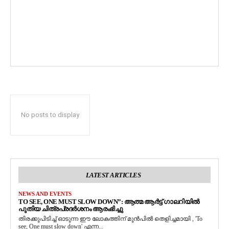
No posts to display
LATEST ARTICLES
NEWS AND EVENTS
TO SEE, ONE MUST SLOW DOWN”: ആത്മ ആർട്ട് ഗാലറിയിൽ
പുതിയ ചിത്രപ്രദർശനം ആരംഭിച്ചു
തിരക്കുപിടിച്ച് ഓടുന്ന ഈ ലോകത്തിന് മുൻപിൽ തെളിച്ചമായി , 'To
see, One must slow down' എന്ന...