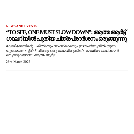
NEWS AND EVENTS
“TO SEE, ONE MUST SLOW DOWN”: ആത്മ ആർട്ട്
ഗാലറിയിൽ പുതിയ ചിത്രപ്രദർശനം ഒരുങ്ങുന്നു
കോഴിക്കോടിന്റെ ചരിത്രവും സംസ്‌കാരവും ഇഴചേർന്നുനിൽക്കുന്ന
ഗുജറാത്തി സ്ട്രീറ്റ്, വീണ്ടും ഒരു കലാവിരുന്നിന് സാക്ഷ്യം വഹിക്കാൻ
ഒരുങ്ങുകയാണ്. ആത്മ ആർട്ട്...
23rd March 2026