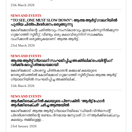
25th March 2026
NEWS AND EVENTS
“TO SEE, ONE MUST SLOW DOWN”: ആത്മ ആർട്ട് ഗാലറിയിൽ
പുതിയ ചിത്രപ്രദർശനം ഒരുങ്ങുന്നു
കോഴിക്കോടിന്റെ ചരിത്രവും സംസ്‌കാരവും ഇഴചേർന്നുനിൽക്കുന്ന
ഗുജറാത്തി സ്ട്രീറ്റ്, വീണ്ടും ഒരു കലാവിരുന്നിന് സാക്ഷ്യം
വഹിക്കാൻ ഒരുങ്ങുകയാണ്. ആത്മ ആർട്ട്...
23rd March 2026
NEWS AND EVENTS
ആത്മ ആർട്ട് ഗ്യാലറി സംഘടിപ്പിച്ച അക്രിലിക് പെയിന്റിംഗ്
വർക്ക്‌ഷോപ്പ് ശ്രദ്ധേയമായി
കോഴിക്കോട്: പ്രശസ്ത ചിത്രകാരൻ കലേഷ് കലയുടെ
നേതൃത്വത്തിൽ കോഴിക്കോട് ഗുജറാത്തി സ്ട്രീറ്റിലെ ആത്മ ആർട്ട്
ഗ്യാലറിയിൽ സംഘടിപ്പിച്ച അക്രിലിക്...
15th March 2026
NEWS AND EVENTS
ആർക്കിടെക്ചറിൽ കലയുടെ പ്രസക്തി: ‘ആർട്ട് ഫോർ
ആർക്കിടെക്ചർ’ ചർച്ച ആത്മയിൽ
​കോഴിക്കോട്: ആത്മ ആർട്ട് ഗ്യാലറിയിലെ 'ഡിയർ വിൻസെന്റ്'
പ്രദർശനത്തിന്റെ രണ്ടാം ദിനമായ ജനുവരി 21-ന് ആർക്കിടെക്ചറും
കലയും തമ്മിലുള്ള...
23rd January 2026