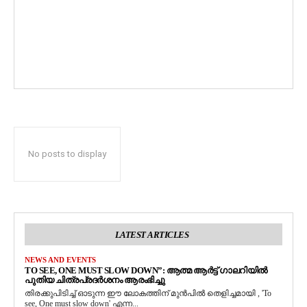
No posts to display
LATEST ARTICLES
NEWS AND EVENTS
TO SEE, ONE MUST SLOW DOWN”: ആത്മ ആർട്ട് ഗാലറിയിൽ
പുതിയ ചിത്രപ്രദർശനം ആരംഭിച്ചു
തിരക്കുപിടിച്ച് ഓടുന്ന ഈ ലോകത്തിന് മുൻപിൽ തെളിച്ചമായി , 'To
see, One must slow down' എന്ന...