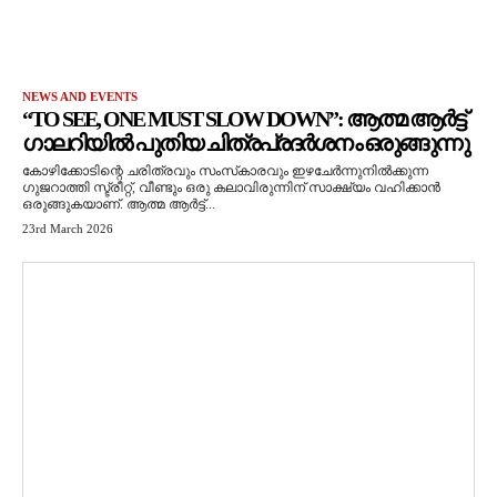
NEWS AND EVENTS
“TO SEE, ONE MUST SLOW DOWN”: ആത്മ ആർട്ട്
ഗാലറിയിൽ പുതിയ ചിത്രപ്രദർശനം ഒരുങ്ങുന്നു
കോഴിക്കോടിന്റെ ചരിത്രവും സംസ്‌കാരവും ഇഴചേർന്നുനിൽക്കുന്ന
ഗുജറാത്തി സ്ട്രീറ്റ്, വീണ്ടും ഒരു കലാവിരുന്നിന് സാക്ഷ്യം വഹിക്കാൻ
ഒരുങ്ങുകയാണ്. ആത്മ ആർട്ട്...
23rd March 2026