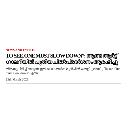
NEWS AND EVENTS
TO SEE, ONE MUST SLOW DOWN”: ആത്മ ആർട്ട്
ഗാലറിയിൽ പുതിയ ചിത്രപ്രദർശനം ആരംഭിച്ചു
തിരക്കുപിടിച്ച് ഓടുന്ന ഈ ലോകത്തിന് മുൻപിൽ തെളിച്ചമായി , 'To see, One
must slow down' എന്ന...
25th March 2026