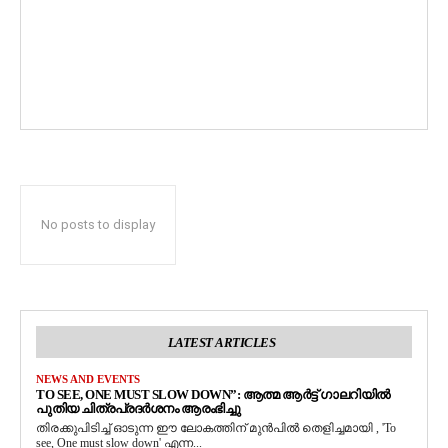
No posts to display
LATEST ARTICLES
NEWS AND EVENTS
TO SEE, ONE MUST SLOW DOWN”: ആത്മ ആർട്ട് ഗാലറിയിൽ
പുതിയ ചിത്രപ്രദർശനം ആരംഭിച്ചു
തിരക്കുപിടിച്ച് ഓടുന്ന ഈ ലോകത്തിന് മുൻപിൽ തെളിച്ചമായി , 'To
see, One must slow down' എന്ന...