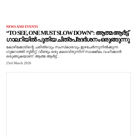
NEWS AND EVENTS
“TO SEE, ONE MUST SLOW DOWN”: ആത്മ ആർട്ട്
ഗാലറിയിൽ പുതിയ ചിത്രപ്രദർശനം ഒരുങ്ങുന്നു
കോഴിക്കോടിന്റെ ചരിത്രവും സംസ്‌കാരവും ഇഴചേർന്നുനിൽക്കുന്ന
ഗുജറാത്തി സ്ട്രീറ്റ്, വീണ്ടും ഒരു കലാവിരുന്നിന് സാക്ഷ്യം വഹിക്കാൻ
ഒരുങ്ങുകയാണ്. ആത്മ ആർട്ട്...
23rd March 2026