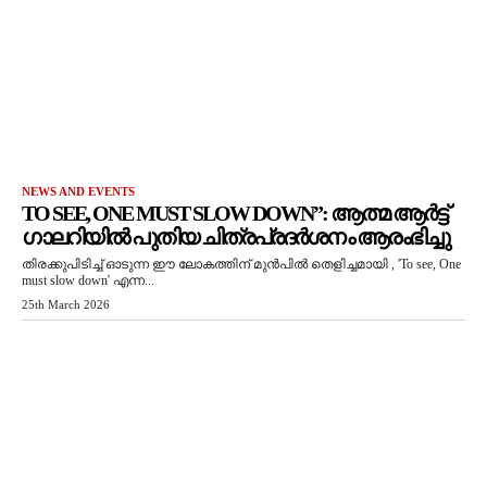
NEWS AND EVENTS
TO SEE, ONE MUST SLOW DOWN”: ആത്മ ആർട്ട്
ഗാലറിയിൽ പുതിയ ചിത്രപ്രദർശനം ആരംഭിച്ചു
തിരക്കുപിടിച്ച് ഓടുന്ന ഈ ലോകത്തിന് മുൻപിൽ തെളിച്ചമായി , 'To see, One
must slow down' എന്ന...
25th March 2026