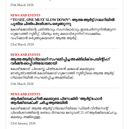
25th March 2026
NEWS AND EVENTS
“TO SEE, ONE MUST SLOW DOWN”: ആത്മ ആർട്ട് ഗാലറിയിൽ
പുതിയ ചിത്രപ്രദർശനം ഒരുങ്ങുന്നു
കോഴിക്കോടിന്റെ ചരിത്രവും സംസ്‌കാരവും ഇഴചേർന്നുനിൽക്കുന്ന
ഗുജറാത്തി സ്ട്രീറ്റ്, വീണ്ടും ഒരു കലാവിരുന്നിന് സാക്ഷ്യം
വഹിക്കാൻ ഒരുങ്ങുകയാണ്. ആത്മ ആർട്ട്...
23rd March 2026
NEWS AND EVENTS
ആത്മ ആർട്ട് ഗ്യാലറി സംഘടിപ്പിച്ച അക്രിലിക് പെയിന്റിംഗ്
വർക്ക്‌ഷോപ്പ് ശ്രദ്ധേയമായി
കോഴിക്കോട്: പ്രശസ്ത ചിത്രകാരൻ കലേഷ് കലയുടെ
നേതൃത്വത്തിൽ കോഴിക്കോട് ഗുജറാത്തി സ്ട്രീറ്റിലെ ആത്മ ആർട്ട്
ഗ്യാലറിയിൽ സംഘടിപ്പിച്ച അക്രിലിക്...
15th March 2026
NEWS AND EVENTS
ആർക്കിടെക്ചറിൽ കലയുടെ പ്രസക്തി: ‘ആർട്ട് ഫോർ
ആർക്കിടെക്ചർ’ ചർച്ച ആത്മയിൽ
​കോഴിക്കോട്: ആത്മ ആർട്ട് ഗ്യാലറിയിലെ 'ഡിയർ വിൻസെന്റ്'
പ്രദർശനത്തിന്റെ രണ്ടാം ദിനമായ ജനുവരി 21-ന് ആർക്കിടെക്ചറും
കലയും തമ്മിലുള്ള...
23rd January 2026