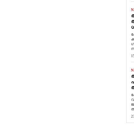
N
ആ
അ
ശ
ക
ക
ഗ
സ
1
N
പ
ആ
​
വ
ജ
ത
2