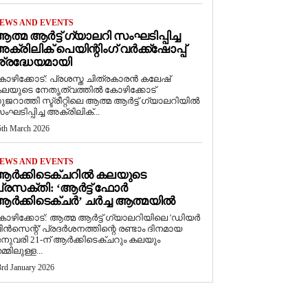
EWS AND EVENTS
ത്മ ആർട്ട് ഗ്യാലറി സംഘടിപ്പിച്ച
ക്രിലിക് പെയിന്റിംഗ് വർക്ക്‌ഷോപ്പ്
്രദ്ധേയമായി
ോഴിക്കോട്: പ്രശസ്ത ചിത്രകാരൻ കലേഷ്
ലയുടെ നേതൃത്വത്തിൽ കോഴിക്കോട്
ുജറാത്തി സ്ട്രീറ്റിലെ ആത്മ ആർട്ട് ഗ്യാലറിയിൽ
ംഘടിപ്പിച്ച അക്രിലിക്...
5th March 2026
EWS AND EVENTS
ആർക്കിടെക്ചറിൽ കലയുടെ
്രസക്തി: ‘ആർട്ട് ഫോർ
ർക്കിടെക്ചർ’ ചർച്ച ആത്മയിൽ
കോഴിക്കോട്: ആത്മ ആർട്ട് ഗ്യാലറിയിലെ 'ഡിയർ
ിൻസെന്റ്' പ്രദർശനത്തിന്റെ രണ്ടാം ദിനമായ
നുവരി 21-ന് ആർക്കിടെക്ചറും കലയും
മ്മിലുള്ള...
3rd January 2026