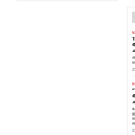
N
T
ആ
ച
ത
ത
2
N
“
ആ
ച
ക
ഇ
ഒ
ഒ
2