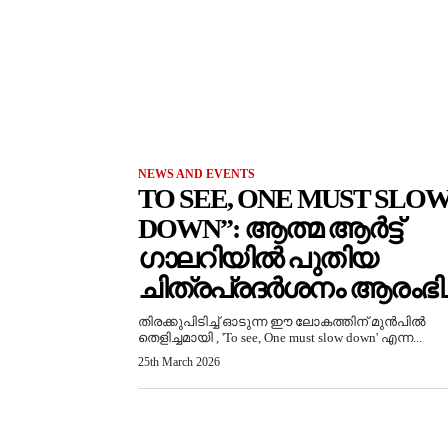
NEWS AND EVENTS
TO SEE, ONE MUST SLO
DOWN”: ആത്മ ആർട്ട്
ഗാലറിയിൽ പുതിയ
ചിത്രപ്രദർശനം ആരംഭിച്
തിരക്കുപിടിച്ച് ഓടുന്ന ഈ ലോകത്തിന് മുൻപിൽ
തെളിച്ചമായി , 'To see, One must slow down' എന്ന...
25th March 2026