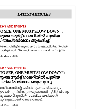
LATEST ARTICLES
EWS AND EVENTS
O SEE, ONE MUST SLOW DOWN”:
ത്മ ആർട്ട് ഗാലറിയിൽ പുതിയ
ിത്രപ്രദർശനം ആരംഭിച്ചു
ിരക്കുപിടിച്ച് ഓടുന്ന ഈ ലോകത്തിന് മുൻപിൽ
െളിച്ചമായി , 'To see, One must slow down' എന്ന...
5th March 2026
EWS AND EVENTS
TO SEE, ONE MUST SLOW DOWN”:
ത്മ ആർട്ട് ഗാലറിയിൽ പുതിയ
ിത്രപ്രദർശനം ഒരുങ്ങുന്നു
ോഴിക്കോടിന്റെ ചരിത്രവും സംസ്‌കാരവും
ഴചേർന്നുനിൽക്കുന്ന ഗുജറാത്തി സ്ട്രീറ്റ്, വീണ്ടും
രു കലാവിരുന്നിന് സാക്ഷ്യം വഹിക്കാൻ
രുങ്ങുകയാണ്. ആത്മ ആർട്ട്...
3rd March 2026