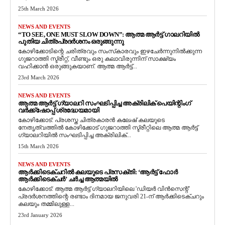
25th March 2026
NEWS AND EVENTS
“TO SEE, ONE MUST SLOW DOWN”: ആത്മ ആർട്ട് ഗാലറിയിൽ
പുതിയ ചിത്രപ്രദർശനം ഒരുങ്ങുന്നു
കോഴിക്കോടിന്റെ ചരിത്രവും സംസ്‌കാരവും ഇഴചേർന്നുനിൽക്കുന്ന
ഗുജറാത്തി സ്ട്രീറ്റ്, വീണ്ടും ഒരു കലാവിരുന്നിന് സാക്ഷ്യം
വഹിക്കാൻ ഒരുങ്ങുകയാണ്. ആത്മ ആർട്ട്...
23rd March 2026
NEWS AND EVENTS
ആത്മ ആർട്ട് ഗ്യാലറി സംഘടിപ്പിച്ച അക്രിലിക് പെയിന്റിംഗ്
വർക്ക്‌ഷോപ്പ് ശ്രദ്ധേയമായി
കോഴിക്കോട്: പ്രശസ്ത ചിത്രകാരൻ കലേഷ് കലയുടെ
നേതൃത്വത്തിൽ കോഴിക്കോട് ഗുജറാത്തി സ്ട്രീറ്റിലെ ആത്മ ആർട്ട്
ഗ്യാലറിയിൽ സംഘടിപ്പിച്ച അക്രിലിക്...
15th March 2026
NEWS AND EVENTS
ആർക്കിടെക്ചറിൽ കലയുടെ പ്രസക്തി: ‘ആർട്ട് ഫോർ
ആർക്കിടെക്ചർ’ ചർച്ച ആത്മയിൽ
​കോഴിക്കോട്: ആത്മ ആർട്ട് ഗ്യാലറിയിലെ 'ഡിയർ വിൻസെന്റ്'
പ്രദർശനത്തിന്റെ രണ്ടാം ദിനമായ ജനുവരി 21-ന് ആർക്കിടെക്ചറും
കലയും തമ്മിലുള്ള...
23rd January 2026