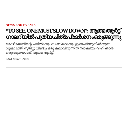
NEWS AND EVENTS
“TO SEE, ONE MUST SLOW DOWN”: ആത്മ ആർട്ട്
ഗാലറിയിൽ പുതിയ ചിത്രപ്രദർശനം ഒരുങ്ങുന്നു
കോഴിക്കോടിന്റെ ചരിത്രവും സംസ്‌കാരവും ഇഴചേർന്നുനിൽക്കുന്ന
ഗുജറാത്തി സ്ട്രീറ്റ്, വീണ്ടും ഒരു കലാവിരുന്നിന് സാക്ഷ്യം വഹിക്കാൻ
ഒരുങ്ങുകയാണ്. ആത്മ ആർട്ട്...
23rd March 2026