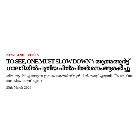
NEWS AND EVENTS
TO SEE, ONE MUST SLOW DOWN”: ആത്മ ആർട്ട്
ഗാലറിയിൽ പുതിയ ചിത്രപ്രദർശനം ആരംഭിച്ചു
തിരക്കുപിടിച്ച് ഓടുന്ന ഈ ലോകത്തിന് മുൻപിൽ തെളിച്ചമായി , 'To see, One
must slow down' എന്ന...
25th March 2026