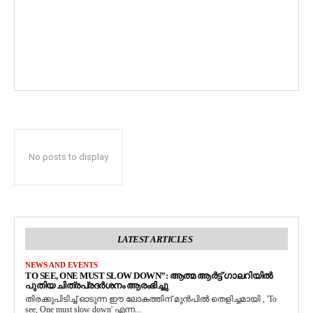
No posts to display
LATEST ARTICLES
NEWS AND EVENTS
TO SEE, ONE MUST SLOW DOWN”: ആത്മ ആർട്ട് ഗാലറിയിൽ
പുതിയ ചിത്രപ്രദർശനം ആരംഭിച്ചു
തിരക്കുപിടിച്ച് ഓടുന്ന ഈ ലോകത്തിന് മുൻപിൽ തെളിച്ചമായി , 'To
see, One must slow down' എന്ന...