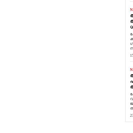
N
ആ
അ
ശ
ക
ക
ഗ
സ
1
N
പ
ആ
​
വ
ജ
ത
2