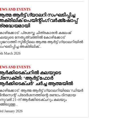
EWS AND EVENTS
ത്മ ആർട്ട് ഗ്യാലറി സംഘടിപ്പിച്ച
ക്രിലിക് പെയിന്റിംഗ് വർക്ക്‌ഷോപ്പ്
്രദ്ധേയമായി
ോഴിക്കോട്: പ്രശസ്ത ചിത്രകാരൻ കലേഷ്
ലയുടെ നേതൃത്വത്തിൽ കോഴിക്കോട്
ുജറാത്തി സ്ട്രീറ്റിലെ ആത്മ ആർട്ട് ഗ്യാലറിയിൽ
ംഘടിപ്പിച്ച അക്രിലിക്...
5th March 2026
EWS AND EVENTS
ആർക്കിടെക്ചറിൽ കലയുടെ
്രസക്തി: ‘ആർട്ട് ഫോർ
ർക്കിടെക്ചർ’ ചർച്ച ആത്മയിൽ
കോഴിക്കോട്: ആത്മ ആർട്ട് ഗ്യാലറിയിലെ 'ഡിയർ
ിൻസെന്റ്' പ്രദർശനത്തിന്റെ രണ്ടാം ദിനമായ
നുവരി 21-ന് ആർക്കിടെക്ചറും കലയും
മ്മിലുള്ള...
3rd January 2026