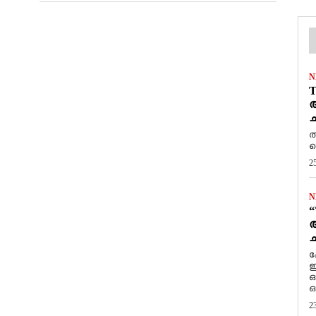
N
T
ആ
ച
ത
ത
2
N
“
ആ
ച
ക
ഇ
ഒ
ഒ
2