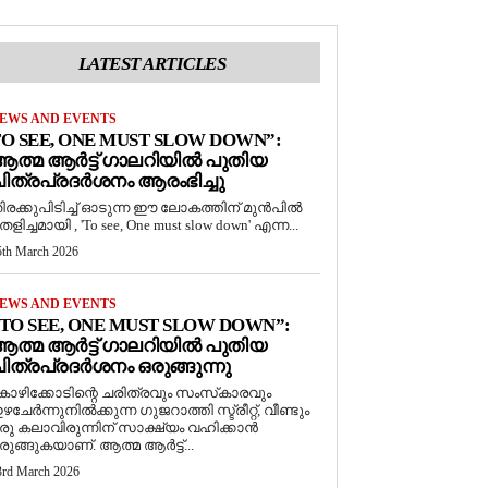
LATEST ARTICLES
EWS AND EVENTS
O SEE, ONE MUST SLOW DOWN”:
ത്മ ആർട്ട് ഗാലറിയിൽ പുതിയ
ിത്രപ്രദർശനം ആരംഭിച്ചു
ിരക്കുപിടിച്ച് ഓടുന്ന ഈ ലോകത്തിന് മുൻപിൽ
െളിച്ചമായി , 'To see, One must slow down' എന്ന...
5th March 2026
EWS AND EVENTS
TO SEE, ONE MUST SLOW DOWN”:
ത്മ ആർട്ട് ഗാലറിയിൽ പുതിയ
ിത്രപ്രദർശനം ഒരുങ്ങുന്നു
ോഴിക്കോടിന്റെ ചരിത്രവും സംസ്‌കാരവും
ഴചേർന്നുനിൽക്കുന്ന ഗുജറാത്തി സ്ട്രീറ്റ്, വീണ്ടും
രു കലാവിരുന്നിന് സാക്ഷ്യം വഹിക്കാൻ
രുങ്ങുകയാണ്. ആത്മ ആർട്ട്...
3rd March 2026