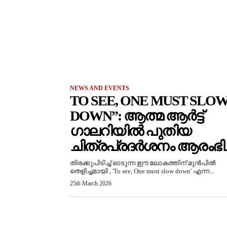
NEWS AND EVENTS
TO SEE, ONE MUST SLO
DOWN”: ആത്മ ആർട്ട്
ഗാലറിയിൽ പുതിയ
ചിത്രപ്രദർശനം ആരംഭിച്
തിരക്കുപിടിച്ച് ഓടുന്ന ഈ ലോകത്തിന് മുൻപിൽ
തെളിച്ചമായി , 'To see, One must slow down' എന്ന...
25th March 2026