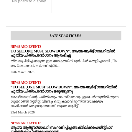
No posts to display
LATEST ARTICLES
NEWS AND EVENTS
TO SEE, ONE MUST SLOW DOWN”: ആത്മ ആർട്ട് ഗാലറിയിൽ
പുതിയ ചിത്രപ്രദർശനം ആരംഭിച്ചു
തിരക്കുപിടിച്ച് ഓടുന്ന ഈ ലോകത്തിന് മുൻപിൽ തെളിച്ചമായി , 'To
see, One must slow down' എന്ന...
25th March 2026
NEWS AND EVENTS
“TO SEE, ONE MUST SLOW DOWN”: ആത്മ ആർട്ട് ഗാലറിയിൽ
പുതിയ ചിത്രപ്രദർശനം ഒരുങ്ങുന്നു
കോഴിക്കോടിന്റെ ചരിത്രവും സംസ്‌കാരവും ഇഴചേർന്നുനിൽക്കുന്ന
ഗുജറാത്തി സ്ട്രീറ്റ്, വീണ്ടും ഒരു കലാവിരുന്നിന് സാക്ഷ്യം
വഹിക്കാൻ ഒരുങ്ങുകയാണ്. ആത്മ ആർട്ട്...
23rd March 2026
NEWS AND EVENTS
ആത്മ ആർട്ട് ഗ്യാലറി സംഘടിപ്പിച്ച അക്രിലിക് പെയിന്റിംഗ്
വർക്ക്‌ഷോപ്പ് ശ്രദ്ധേയമായി