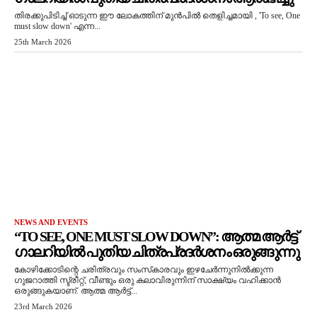
തിരക്കുപിടിച്ച് ഓടുന്ന ഈ ലോകത്തിന് മുൻപിൽ തെളിച്ചമായി , 'To see, One
must slow down' എന്ന...
25th March 2026
NEWS AND EVENTS
“TO SEE, ONE MUST SLOW DOWN”: ആത്മ ആർട്ട്
ഗാലറിയിൽ പുതിയ ചിത്രപ്രദർശനം ഒരുങ്ങുന്നു
കോഴിക്കോടിന്റെ ചരിത്രവും സംസ്‌കാരവും ഇഴചേർന്നുനിൽക്കുന്ന
ഗുജറാത്തി സ്ട്രീറ്റ്, വീണ്ടും ഒരു കലാവിരുന്നിന് സാക്ഷ്യം വഹിക്കാൻ
ഒരുങ്ങുകയാണ്. ആത്മ ആർട്ട്...
23rd March 2026