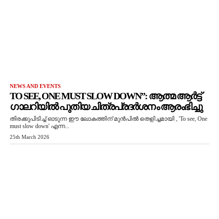
NEWS AND EVENTS
TO SEE, ONE MUST SLOW DOWN”: ആത്മ ആർട്ട്
ഗാലറിയിൽ പുതിയ ചിത്രപ്രദർശനം ആരംഭിച്ചു
തിരക്കുപിടിച്ച് ഓടുന്ന ഈ ലോകത്തിന് മുൻപിൽ തെളിച്ചമായി , 'To see, One
must slow down' എന്ന...
25th March 2026