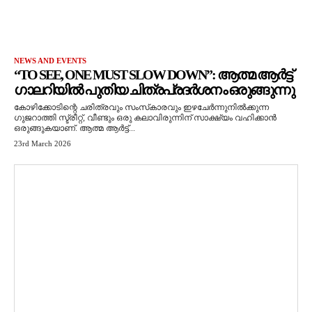
NEWS AND EVENTS
“TO SEE, ONE MUST SLOW DOWN”: ആത്മ ആർട്ട്
ഗാലറിയിൽ പുതിയ ചിത്രപ്രദർശനം ഒരുങ്ങുന്നു
കോഴിക്കോടിന്റെ ചരിത്രവും സംസ്‌കാരവും ഇഴചേർന്നുനിൽക്കുന്ന
ഗുജറാത്തി സ്ട്രീറ്റ്, വീണ്ടും ഒരു കലാവിരുന്നിന് സാക്ഷ്യം വഹിക്കാൻ
ഒരുങ്ങുകയാണ്. ആത്മ ആർട്ട്...
23rd March 2026