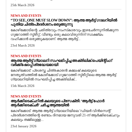
25th March 2026
NEWS AND EVENTS
“TO SEE, ONE MUST SLOW DOWN”: ആത്മ ആർട്ട് ഗാലറിയിൽ
പുതിയ ചിത്രപ്രദർശനം ഒരുങ്ങുന്നു
കോഴിക്കോടിന്റെ ചരിത്രവും സംസ്‌കാരവും ഇഴചേർന്നുനിൽക്കുന്ന
ഗുജറാത്തി സ്ട്രീറ്റ്, വീണ്ടും ഒരു കലാവിരുന്നിന് സാക്ഷ്യം
വഹിക്കാൻ ഒരുങ്ങുകയാണ്. ആത്മ ആർട്ട്...
23rd March 2026
NEWS AND EVENTS
ആത്മ ആർട്ട് ഗ്യാലറി സംഘടിപ്പിച്ച അക്രിലിക് പെയിന്റിംഗ്
വർക്ക്‌ഷോപ്പ് ശ്രദ്ധേയമായി
കോഴിക്കോട്: പ്രശസ്ത ചിത്രകാരൻ കലേഷ് കലയുടെ
നേതൃത്വത്തിൽ കോഴിക്കോട് ഗുജറാത്തി സ്ട്രീറ്റിലെ ആത്മ ആർട്ട്
ഗ്യാലറിയിൽ സംഘടിപ്പിച്ച അക്രിലിക്...
15th March 2026
NEWS AND EVENTS
ആർക്കിടെക്ചറിൽ കലയുടെ പ്രസക്തി: ‘ആർട്ട് ഫോർ
ആർക്കിടെക്ചർ’ ചർച്ച ആത്മയിൽ
​കോഴിക്കോട്: ആത്മ ആർട്ട് ഗ്യാലറിയിലെ 'ഡിയർ വിൻസെന്റ്'
പ്രദർശനത്തിന്റെ രണ്ടാം ദിനമായ ജനുവരി 21-ന് ആർക്കിടെക്ചറും
കലയും തമ്മിലുള്ള...
23rd January 2026