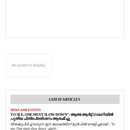
No posts to display
LATEST ARTICLES
NEWS AND EVENTS
TO SEE, ONE MUST SLOW DOWN”: ആത്മ ആർട്ട് ഗാലറിയിൽ
പുതിയ ചിത്രപ്രദർശനം ആരംഭിച്ചു
തിരക്കുപിടിച്ച് ഓടുന്ന ഈ ലോകത്തിന് മുൻപിൽ തെളിച്ചമായി , 'To
see, One must slow down' എന്ന...