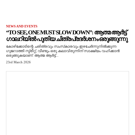
NEWS AND EVENTS
“TO SEE, ONE MUST SLOW DOWN”: ആത്മ ആർട്ട്
ഗാലറിയിൽ പുതിയ ചിത്രപ്രദർശനം ഒരുങ്ങുന്നു
കോഴിക്കോടിന്റെ ചരിത്രവും സംസ്‌കാരവും ഇഴചേർന്നുനിൽക്കുന്ന
ഗുജറാത്തി സ്ട്രീറ്റ്, വീണ്ടും ഒരു കലാവിരുന്നിന് സാക്ഷ്യം വഹിക്കാൻ
ഒരുങ്ങുകയാണ്. ആത്മ ആർട്ട്...
23rd March 2026