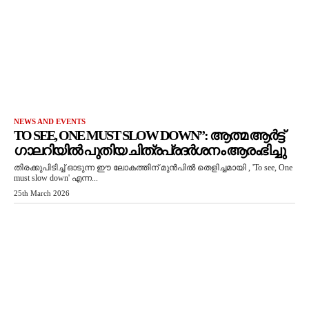
NEWS AND EVENTS
TO SEE, ONE MUST SLOW DOWN”: ആത്മ ആർട്ട്
ഗാലറിയിൽ പുതിയ ചിത്രപ്രദർശനം ആരംഭിച്ചു
തിരക്കുപിടിച്ച് ഓടുന്ന ഈ ലോകത്തിന് മുൻപിൽ തെളിച്ചമായി , 'To see, One
must slow down' എന്ന...
25th March 2026