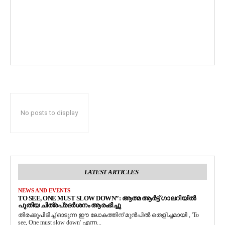
No posts to display
LATEST ARTICLES
NEWS AND EVENTS
TO SEE, ONE MUST SLOW DOWN”: ആത്മ ആർട്ട് ഗാലറിയിൽ
പുതിയ ചിത്രപ്രദർശനം ആരംഭിച്ചു
തിരക്കുപിടിച്ച് ഓടുന്ന ഈ ലോകത്തിന് മുൻപിൽ തെളിച്ചമായി , 'To
see, One must slow down' എന്ന...