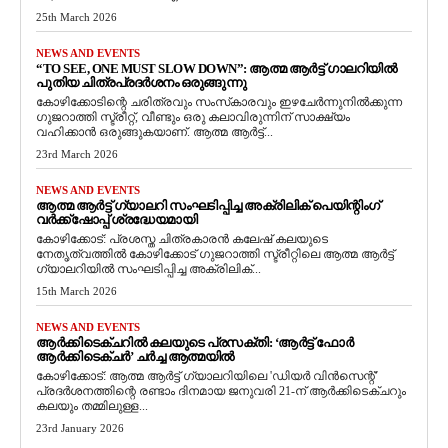
25th March 2026
NEWS AND EVENTS
“TO SEE, ONE MUST SLOW DOWN”: ആത്മ ആർട്ട് ഗാലറിയിൽ
പുതിയ ചിത്രപ്രദർശനം ഒരുങ്ങുന്നു
കോഴിക്കോടിന്റെ ചരിത്രവും സംസ്‌കാരവും ഇഴചേർന്നുനിൽക്കുന്ന
ഗുജറാത്തി സ്ട്രീറ്റ്, വീണ്ടും ഒരു കലാവിരുന്നിന് സാക്ഷ്യം
വഹിക്കാൻ ഒരുങ്ങുകയാണ്. ആത്മ ആർട്ട്...
23rd March 2026
NEWS AND EVENTS
ആത്മ ആർട്ട് ഗ്യാലറി സംഘടിപ്പിച്ച അക്രിലിക് പെയിന്റിംഗ്
വർക്ക്‌ഷോപ്പ് ശ്രദ്ധേയമായി
കോഴിക്കോട്: പ്രശസ്ത ചിത്രകാരൻ കലേഷ് കലയുടെ
നേതൃത്വത്തിൽ കോഴിക്കോട് ഗുജറാത്തി സ്ട്രീറ്റിലെ ആത്മ ആർട്ട്
ഗ്യാലറിയിൽ സംഘടിപ്പിച്ച അക്രിലിക്...
15th March 2026
NEWS AND EVENTS
ആർക്കിടെക്ചറിൽ കലയുടെ പ്രസക്തി: ‘ആർട്ട് ഫോർ
ആർക്കിടെക്ചർ’ ചർച്ച ആത്മയിൽ
​കോഴിക്കോട്: ആത്മ ആർട്ട് ഗ്യാലറിയിലെ 'ഡിയർ വിൻസെന്റ്'
പ്രദർശനത്തിന്റെ രണ്ടാം ദിനമായ ജനുവരി 21-ന് ആർക്കിടെക്ചറും
കലയും തമ്മിലുള്ള...
23rd January 2026