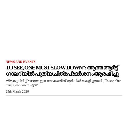
NEWS AND EVENTS
TO SEE, ONE MUST SLOW DOWN”: ആത്മ ആർട്ട്
ഗാലറിയിൽ പുതിയ ചിത്രപ്രദർശനം ആരംഭിച്ചു
തിരക്കുപിടിച്ച് ഓടുന്ന ഈ ലോകത്തിന് മുൻപിൽ തെളിച്ചമായി , 'To see, One
must slow down' എന്ന...
25th March 2026