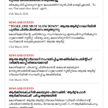
പുതിയ ചിത്രപ്രദർശനം ആരംഭിച്ചു
തിരക്കുപിടിച്ച് ഓടുന്ന ഈ ലോകത്തിന് മുൻപിൽ തെളിച്ചമായി , 'To
see, One must slow down' എന്ന...
25th March 2026
NEWS AND EVENTS
“TO SEE, ONE MUST SLOW DOWN”: ആത്മ ആർട്ട് ഗാലറിയിൽ
പുതിയ ചിത്രപ്രദർശനം ഒരുങ്ങുന്നു
കോഴിക്കോടിന്റെ ചരിത്രവും സംസ്‌കാരവും ഇഴചേർന്നുനിൽക്കുന്ന
ഗുജറാത്തി സ്ട്രീറ്റ്, വീണ്ടും ഒരു കലാവിരുന്നിന് സാക്ഷ്യം
വഹിക്കാൻ ഒരുങ്ങുകയാണ്. ആത്മ ആർട്ട്...
23rd March 2026
NEWS AND EVENTS
ആത്മ ആർട്ട് ഗ്യാലറി സംഘടിപ്പിച്ച അക്രിലിക് പെയിന്റിംഗ്
വർക്ക്‌ഷോപ്പ് ശ്രദ്ധേയമായി
കോഴിക്കോട്: പ്രശസ്ത ചിത്രകാരൻ കലേഷ് കലയുടെ
നേതൃത്വത്തിൽ കോഴിക്കോട് ഗുജറാത്തി സ്ട്രീറ്റിലെ ആത്മ ആർട്ട്
ഗ്യാലറിയിൽ സംഘടിപ്പിച്ച അക്രിലിക്...
15th March 2026
NEWS AND EVENTS
ആർക്കിടെക്ചറിൽ കലയുടെ പ്രസക്തി: ‘ആർട്ട് ഫോർ
ആർക്കിടെക്ചർ’ ചർച്ച ആത്മയിൽ
​കോഴിക്കോട്: ആത്മ ആർട്ട് ഗ്യാലറിയിലെ 'ഡിയർ വിൻസെന്റ്'
പ്രദർശനത്തിന്റെ രണ്ടാം ദിനമായ ജനുവരി 21-ന് ആർക്കിടെക്ചറും
കലയും തമ്മിലുള്ള...