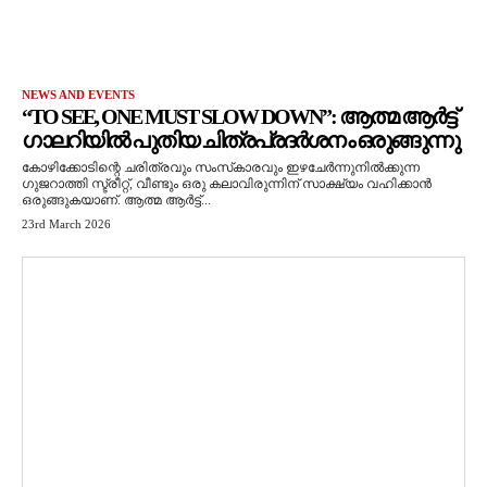
NEWS AND EVENTS
“TO SEE, ONE MUST SLOW DOWN”: ആത്മ ആർട്ട്
ഗാലറിയിൽ പുതിയ ചിത്രപ്രദർശനം ഒരുങ്ങുന്നു
കോഴിക്കോടിന്റെ ചരിത്രവും സംസ്‌കാരവും ഇഴചേർന്നുനിൽക്കുന്ന
ഗുജറാത്തി സ്ട്രീറ്റ്, വീണ്ടും ഒരു കലാവിരുന്നിന് സാക്ഷ്യം വഹിക്കാൻ
ഒരുങ്ങുകയാണ്. ആത്മ ആർട്ട്...
23rd March 2026