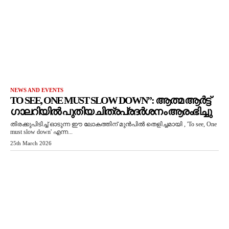
NEWS AND EVENTS
TO SEE, ONE MUST SLOW DOWN”: ആത്മ ആർട്ട്
ഗാലറിയിൽ പുതിയ ചിത്രപ്രദർശനം ആരംഭിച്ചു
തിരക്കുപിടിച്ച് ഓടുന്ന ഈ ലോകത്തിന് മുൻപിൽ തെളിച്ചമായി , 'To see, One
must slow down' എന്ന...
25th March 2026