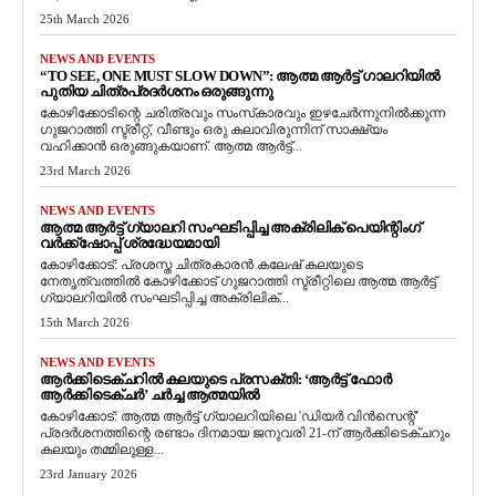
25th March 2026
NEWS AND EVENTS
“TO SEE, ONE MUST SLOW DOWN”: ആത്മ ആർട്ട് ഗാലറിയിൽ
പുതിയ ചിത്രപ്രദർശനം ഒരുങ്ങുന്നു
കോഴിക്കോടിന്റെ ചരിത്രവും സംസ്‌കാരവും ഇഴചേർന്നുനിൽക്കുന്ന
ഗുജറാത്തി സ്ട്രീറ്റ്, വീണ്ടും ഒരു കലാവിരുന്നിന് സാക്ഷ്യം
വഹിക്കാൻ ഒരുങ്ങുകയാണ്. ആത്മ ആർട്ട്...
23rd March 2026
NEWS AND EVENTS
ആത്മ ആർട്ട് ഗ്യാലറി സംഘടിപ്പിച്ച അക്രിലിക് പെയിന്റിംഗ്
വർക്ക്‌ഷോപ്പ് ശ്രദ്ധേയമായി
കോഴിക്കോട്: പ്രശസ്ത ചിത്രകാരൻ കലേഷ് കലയുടെ
നേതൃത്വത്തിൽ കോഴിക്കോട് ഗുജറാത്തി സ്ട്രീറ്റിലെ ആത്മ ആർട്ട്
ഗ്യാലറിയിൽ സംഘടിപ്പിച്ച അക്രിലിക്...
15th March 2026
NEWS AND EVENTS
ആർക്കിടെക്ചറിൽ കലയുടെ പ്രസക്തി: ‘ആർട്ട് ഫോർ
ആർക്കിടെക്ചർ’ ചർച്ച ആത്മയിൽ
​കോഴിക്കോട്: ആത്മ ആർട്ട് ഗ്യാലറിയിലെ 'ഡിയർ വിൻസെന്റ്'
പ്രദർശനത്തിന്റെ രണ്ടാം ദിനമായ ജനുവരി 21-ന് ആർക്കിടെക്ചറും
കലയും തമ്മിലുള്ള...
23rd January 2026