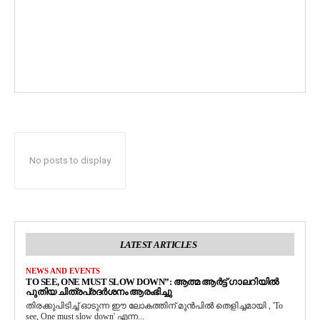
No posts to display
LATEST ARTICLES
NEWS AND EVENTS
TO SEE, ONE MUST SLOW DOWN”: ആത്മ ആർട്ട് ഗാലറിയിൽ
പുതിയ ചിത്രപ്രദർശനം ആരംഭിച്ചു
തിരക്കുപിടിച്ച് ഓടുന്ന ഈ ലോകത്തിന് മുൻപിൽ തെളിച്ചമായി , 'To
see, One must slow down' എന്ന...