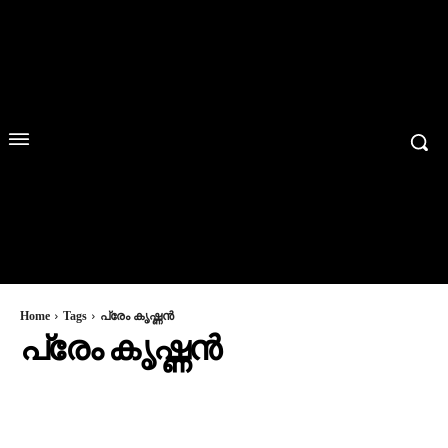
Home
Tags
പ്രേം കൃഷ്ണൻ
പ്രേം കൃഷ്ണൻ