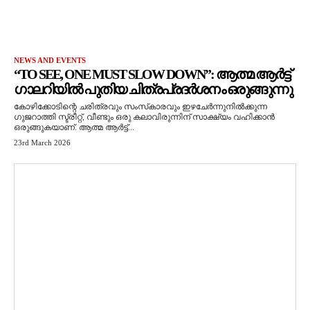
NEWS AND EVENTS
“TO SEE, ONE MUST SLOW DOWN”: ആത്മ ആർട്ട്
ഗാലറിയിൽ പുതിയ ചിത്രപ്രദർശനം ഒരുങ്ങുന്നു
കോഴിക്കോടിന്റെ ചരിത്രവും സംസ്‌കാരവും ഇഴചേർന്നുനിൽക്കുന്ന
ഗുജറാത്തി സ്ട്രീറ്റ്, വീണ്ടും ഒരു കലാവിരുന്നിന് സാക്ഷ്യം വഹിക്കാൻ
ഒരുങ്ങുകയാണ്. ആത്മ ആർട്ട്...
23rd March 2026