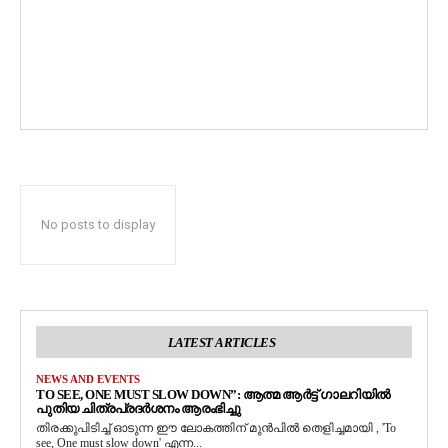
No posts to display
LATEST ARTICLES
NEWS AND EVENTS
TO SEE, ONE MUST SLOW DOWN”: ആത്മ ആർട്ട് ഗാലറിയിൽ
പുതിയ ചിത്രപ്രദർശനം ആരംഭിച്ചു
തിരക്കുപിടിച്ച് ഓടുന്ന ഈ ലോകത്തിന് മുൻപിൽ തെളിച്ചമായി , 'To
see, One must slow down' എന്ന...