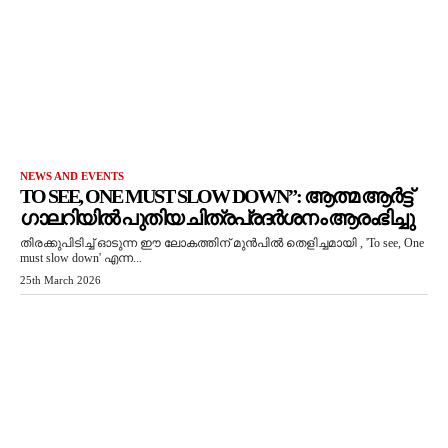
NEWS AND EVENTS
TO SEE, ONE MUST SLOW DOWN”: ആത്മ ആർട്ട്
ഗാലറിയിൽ പുതിയ ചിത്രപ്രദർശനം ആരംഭിച്ചു
തിരക്കുപിടിച്ച് ഓടുന്ന ഈ ലോകത്തിന് മുൻപിൽ തെളിച്ചമായി , 'To see, One
must slow down' എന്ന...
25th March 2026