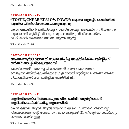
25th March 2026
NEWS AND EVENTS
“TO SEE, ONE MUST SLOW DOWN”: ആത്മ ആർട്ട് ഗാലറിയിൽ
പുതിയ ചിത്രപ്രദർശനം ഒരുങ്ങുന്നു
കോഴിക്കോടിന്റെ ചരിത്രവും സംസ്‌കാരവും ഇഴചേർന്നുനിൽക്കുന്ന
ഗുജറാത്തി സ്ട്രീറ്റ്, വീണ്ടും ഒരു കലാവിരുന്നിന് സാക്ഷ്യം
വഹിക്കാൻ ഒരുങ്ങുകയാണ്. ആത്മ ആർട്ട്...
23rd March 2026
NEWS AND EVENTS
ആത്മ ആർട്ട് ഗ്യാലറി സംഘടിപ്പിച്ച അക്രിലിക് പെയിന്റിംഗ്
വർക്ക്‌ഷോപ്പ് ശ്രദ്ധേയമായി
കോഴിക്കോട്: പ്രശസ്ത ചിത്രകാരൻ കലേഷ് കലയുടെ
നേതൃത്വത്തിൽ കോഴിക്കോട് ഗുജറാത്തി സ്ട്രീറ്റിലെ ആത്മ ആർട്ട്
ഗ്യാലറിയിൽ സംഘടിപ്പിച്ച അക്രിലിക്...
15th March 2026
NEWS AND EVENTS
ആർക്കിടെക്ചറിൽ കലയുടെ പ്രസക്തി: ‘ആർട്ട് ഫോർ
ആർക്കിടെക്ചർ’ ചർച്ച ആത്മയിൽ
​കോഴിക്കോട്: ആത്മ ആർട്ട് ഗ്യാലറിയിലെ 'ഡിയർ വിൻസെന്റ്'
പ്രദർശനത്തിന്റെ രണ്ടാം ദിനമായ ജനുവരി 21-ന് ആർക്കിടെക്ചറും
കലയും തമ്മിലുള്ള...
23rd January 2026