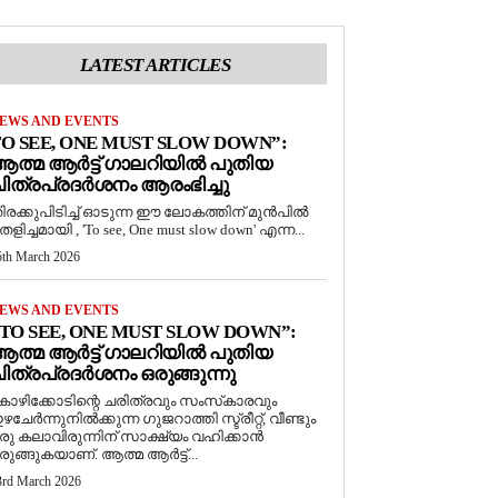
LATEST ARTICLES
EWS AND EVENTS
O SEE, ONE MUST SLOW DOWN”:
ത്മ ആർട്ട് ഗാലറിയിൽ പുതിയ
ിത്രപ്രദർശനം ആരംഭിച്ചു
ിരക്കുപിടിച്ച് ഓടുന്ന ഈ ലോകത്തിന് മുൻപിൽ
െളിച്ചമായി , 'To see, One must slow down' എന്ന...
5th March 2026
EWS AND EVENTS
TO SEE, ONE MUST SLOW DOWN”:
ത്മ ആർട്ട് ഗാലറിയിൽ പുതിയ
ിത്രപ്രദർശനം ഒരുങ്ങുന്നു
ോഴിക്കോടിന്റെ ചരിത്രവും സംസ്‌കാരവും
ഴചേർന്നുനിൽക്കുന്ന ഗുജറാത്തി സ്ട്രീറ്റ്, വീണ്ടും
രു കലാവിരുന്നിന് സാക്ഷ്യം വഹിക്കാൻ
രുങ്ങുകയാണ്. ആത്മ ആർട്ട്...
3rd March 2026