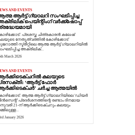
EWS AND EVENTS
ത്മ ആർട്ട് ഗ്യാലറി സംഘടിപ്പിച്ച
ക്രിലിക് പെയിന്റിംഗ് വർക്ക്‌ഷോപ്പ്
്രദ്ധേയമായി
ോഴിക്കോട്: പ്രശസ്ത ചിത്രകാരൻ കലേഷ്
ലയുടെ നേതൃത്വത്തിൽ കോഴിക്കോട്
ുജറാത്തി സ്ട്രീറ്റിലെ ആത്മ ആർട്ട് ഗ്യാലറിയിൽ
ംഘടിപ്പിച്ച അക്രിലിക്...
5th March 2026
EWS AND EVENTS
ആർക്കിടെക്ചറിൽ കലയുടെ
്രസക്തി: ‘ആർട്ട് ഫോർ
ർക്കിടെക്ചർ’ ചർച്ച ആത്മയിൽ
കോഴിക്കോട്: ആത്മ ആർട്ട് ഗ്യാലറിയിലെ 'ഡിയർ
ിൻസെന്റ്' പ്രദർശനത്തിന്റെ രണ്ടാം ദിനമായ
നുവരി 21-ന് ആർക്കിടെക്ചറും കലയും
മ്മിലുള്ള...
3rd January 2026