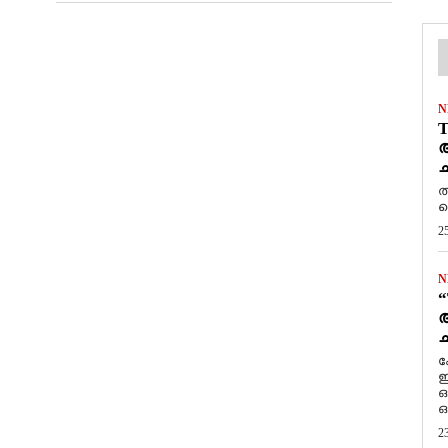
N
T
ആ
ച
ത
ത
2
N
“
ആ
ച
ക
ഇ
ഒ
ഒ
2