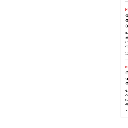
N
ആ
അ
ശ
ക
ക
ഗ
സ
1
N
പ
ആ
​
വ
ജ
ത
2