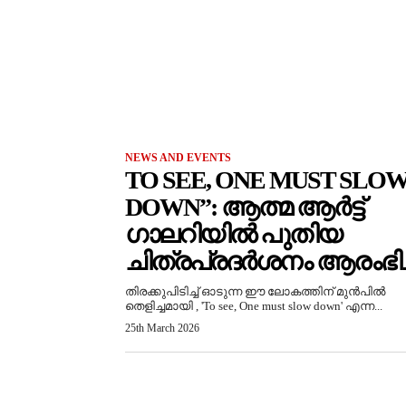
NEWS AND EVENTS
TO SEE, ONE MUST SLO
DOWN”: ആത്മ ആർട്ട്
ഗാലറിയിൽ പുതിയ
ചിത്രപ്രദർശനം ആരംഭിച്
തിരക്കുപിടിച്ച് ഓടുന്ന ഈ ലോകത്തിന് മുൻപിൽ
തെളിച്ചമായി , 'To see, One must slow down' എന്ന...
25th March 2026