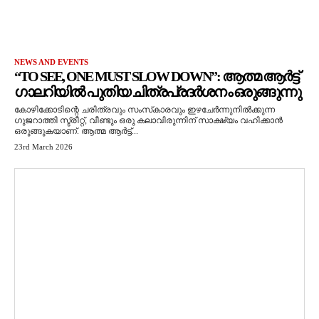
NEWS AND EVENTS
“TO SEE, ONE MUST SLOW DOWN”: ആത്മ ആർട്ട്
ഗാലറിയിൽ പുതിയ ചിത്രപ്രദർശനം ഒരുങ്ങുന്നു
കോഴിക്കോടിന്റെ ചരിത്രവും സംസ്‌കാരവും ഇഴചേർന്നുനിൽക്കുന്ന
ഗുജറാത്തി സ്ട്രീറ്റ്, വീണ്ടും ഒരു കലാവിരുന്നിന് സാക്ഷ്യം വഹിക്കാൻ
ഒരുങ്ങുകയാണ്. ആത്മ ആർട്ട്...
23rd March 2026