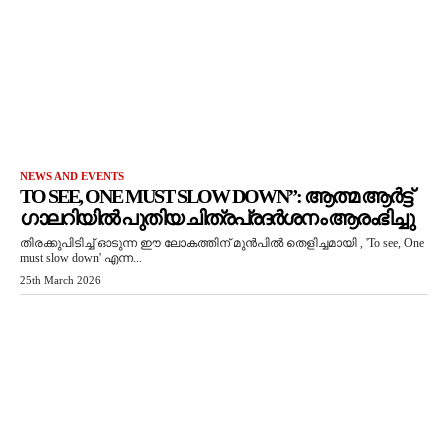
NEWS AND EVENTS
TO SEE, ONE MUST SLOW DOWN”: ആത്മ ആർട്ട്
ഗാലറിയിൽ പുതിയ ചിത്രപ്രദർശനം ആരംഭിച്ചു
തിരക്കുപിടിച്ച് ഓടുന്ന ഈ ലോകത്തിന് മുൻപിൽ തെളിച്ചമായി , 'To see, One
must slow down' എന്ന...
25th March 2026