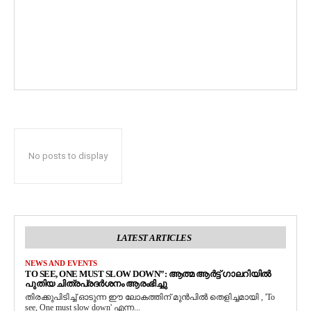
No posts to display
LATEST ARTICLES
NEWS AND EVENTS
TO SEE, ONE MUST SLOW DOWN”: ആത്മ ആർട്ട് ഗാലറിയിൽ
പുതിയ ചിത്രപ്രദർശനം ആരംഭിച്ചു
തിരക്കുപിടിച്ച് ഓടുന്ന ഈ ലോകത്തിന് മുൻപിൽ തെളിച്ചമായി , 'To
see, One must slow down' എന്ന...