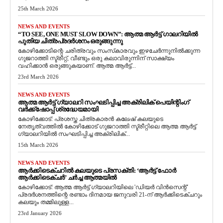
25th March 2026
NEWS AND EVENTS
“TO SEE, ONE MUST SLOW DOWN”: ആത്മ ആർട്ട് ഗാലറിയിൽ
പുതിയ ചിത്രപ്രദർശനം ഒരുങ്ങുന്നു
കോഴിക്കോടിന്റെ ചരിത്രവും സംസ്‌കാരവും ഇഴചേർന്നുനിൽക്കുന്ന
ഗുജറാത്തി സ്ട്രീറ്റ്, വീണ്ടും ഒരു കലാവിരുന്നിന് സാക്ഷ്യം
വഹിക്കാൻ ഒരുങ്ങുകയാണ്. ആത്മ ആർട്ട്...
23rd March 2026
NEWS AND EVENTS
ആത്മ ആർട്ട് ഗ്യാലറി സംഘടിപ്പിച്ച അക്രിലിക് പെയിന്റിംഗ്
വർക്ക്‌ഷോപ്പ് ശ്രദ്ധേയമായി
കോഴിക്കോട്: പ്രശസ്ത ചിത്രകാരൻ കലേഷ് കലയുടെ
നേതൃത്വത്തിൽ കോഴിക്കോട് ഗുജറാത്തി സ്ട്രീറ്റിലെ ആത്മ ആർട്ട്
ഗ്യാലറിയിൽ സംഘടിപ്പിച്ച അക്രിലിക്...
15th March 2026
NEWS AND EVENTS
ആർക്കിടെക്ചറിൽ കലയുടെ പ്രസക്തി: ‘ആർട്ട് ഫോർ
ആർക്കിടെക്ചർ’ ചർച്ച ആത്മയിൽ
​കോഴിക്കോട്: ആത്മ ആർട്ട് ഗ്യാലറിയിലെ 'ഡിയർ വിൻസെന്റ്'
പ്രദർശനത്തിന്റെ രണ്ടാം ദിനമായ ജനുവരി 21-ന് ആർക്കിടെക്ചറും
കലയും തമ്മിലുള്ള...
23rd January 2026