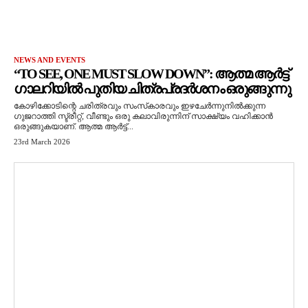
NEWS AND EVENTS
“TO SEE, ONE MUST SLOW DOWN”: ആത്മ ആർട്ട്
ഗാലറിയിൽ പുതിയ ചിത്രപ്രദർശനം ഒരുങ്ങുന്നു
കോഴിക്കോടിന്റെ ചരിത്രവും സംസ്‌കാരവും ഇഴചേർന്നുനിൽക്കുന്ന
ഗുജറാത്തി സ്ട്രീറ്റ്, വീണ്ടും ഒരു കലാവിരുന്നിന് സാക്ഷ്യം വഹിക്കാൻ
ഒരുങ്ങുകയാണ്. ആത്മ ആർട്ട്...
23rd March 2026