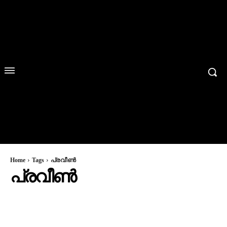
Home
Tags
പ്രവീൺ
പ്രവീൺ