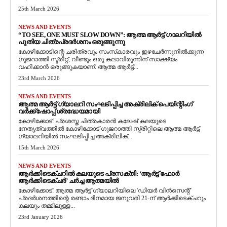
25th March 2026
NEWS AND EVENTS
“TO SEE, ONE MUST SLOW DOWN”: ആത്മ ആർട്ട് ഗാലറിയിൽ
പുതിയ ചിത്രപ്രദർശനം ഒരുങ്ങുന്നു
കോഴിക്കോടിന്റെ ചരിത്രവും സംസ്‌കാരവും ഇഴചേർന്നുനിൽക്കുന്ന
ഗുജറാത്തി സ്ട്രീറ്റ്, വീണ്ടും ഒരു കലാവിരുന്നിന് സാക്ഷ്യം
വഹിക്കാൻ ഒരുങ്ങുകയാണ്. ആത്മ ആർട്ട്...
23rd March 2026
NEWS AND EVENTS
ആത്മ ആർട്ട് ഗ്യാലറി സംഘടിപ്പിച്ച അക്രിലിക് പെയിന്റിംഗ്
വർക്ക്‌ഷോപ്പ് ശ്രദ്ധേയമായി
കോഴിക്കോട്: പ്രശസ്ത ചിത്രകാരൻ കലേഷ് കലയുടെ
നേതൃത്വത്തിൽ കോഴിക്കോട് ഗുജറാത്തി സ്ട്രീറ്റിലെ ആത്മ ആർട്ട്
ഗ്യാലറിയിൽ സംഘടിപ്പിച്ച അക്രിലിക്...
15th March 2026
NEWS AND EVENTS
ആർക്കിടെക്ചറിൽ കലയുടെ പ്രസക്തി: ‘ആർട്ട് ഫോർ
ആർക്കിടെക്ചർ’ ചർച്ച ആത്മയിൽ
​കോഴിക്കോട്: ആത്മ ആർട്ട് ഗ്യാലറിയിലെ 'ഡിയർ വിൻസെന്റ്'
പ്രദർശനത്തിന്റെ രണ്ടാം ദിനമായ ജനുവരി 21-ന് ആർക്കിടെക്ചറും
കലയും തമ്മിലുള്ള...
23rd January 2026