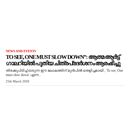
NEWS AND EVENTS
TO SEE, ONE MUST SLOW DOWN”: ആത്മ ആർട്ട്
ഗാലറിയിൽ പുതിയ ചിത്രപ്രദർശനം ആരംഭിച്ചു
തിരക്കുപിടിച്ച് ഓടുന്ന ഈ ലോകത്തിന് മുൻപിൽ തെളിച്ചമായി , 'To see, One
must slow down' എന്ന...
25th March 2026