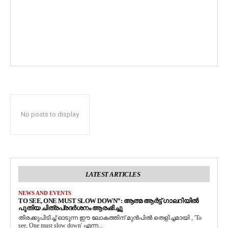
No posts to display
LATEST ARTICLES
NEWS AND EVENTS
TO SEE, ONE MUST SLOW DOWN”: ആത്മ ആർട്ട് ഗാലറിയിൽ
പുതിയ ചിത്രപ്രദർശനം ആരംഭിച്ചു
തിരക്കുപിടിച്ച് ഓടുന്ന ഈ ലോകത്തിന് മുൻപിൽ തെളിച്ചമായി , 'To
see, One must slow down' എന്ന...