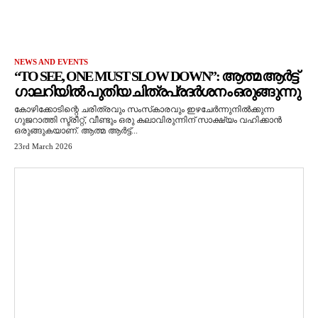
NEWS AND EVENTS
“TO SEE, ONE MUST SLOW DOWN”: ആത്മ ആർട്ട്
ഗാലറിയിൽ പുതിയ ചിത്രപ്രദർശനം ഒരുങ്ങുന്നു
കോഴിക്കോടിന്റെ ചരിത്രവും സംസ്‌കാരവും ഇഴചേർന്നുനിൽക്കുന്ന
ഗുജറാത്തി സ്ട്രീറ്റ്, വീണ്ടും ഒരു കലാവിരുന്നിന് സാക്ഷ്യം വഹിക്കാൻ
ഒരുങ്ങുകയാണ്. ആത്മ ആർട്ട്...
23rd March 2026