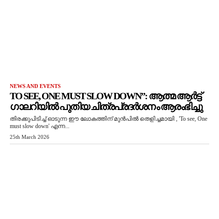
NEWS AND EVENTS
TO SEE, ONE MUST SLOW DOWN”: ആത്മ ആർട്ട്
ഗാലറിയിൽ പുതിയ ചിത്രപ്രദർശനം ആരംഭിച്ചു
തിരക്കുപിടിച്ച് ഓടുന്ന ഈ ലോകത്തിന് മുൻപിൽ തെളിച്ചമായി , 'To see, One
must slow down' എന്ന...
25th March 2026