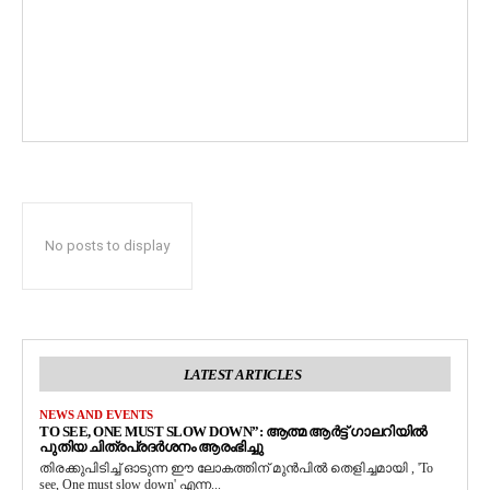
No posts to display
LATEST ARTICLES
NEWS AND EVENTS
TO SEE, ONE MUST SLOW DOWN”: ആത്മ ആർട്ട് ഗാലറിയിൽ
പുതിയ ചിത്രപ്രദർശനം ആരംഭിച്ചു
തിരക്കുപിടിച്ച് ഓടുന്ന ഈ ലോകത്തിന് മുൻപിൽ തെളിച്ചമായി , 'To
see, One must slow down' എന്ന...