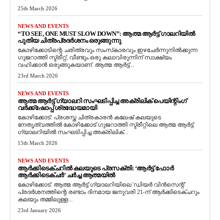
25th March 2026
NEWS AND EVENTS
“TO SEE, ONE MUST SLOW DOWN”: ആത്മ ആർട്ട് ഗാലറിയിൽ
പുതിയ ചിത്രപ്രദർശനം ഒരുങ്ങുന്നു
കോഴിക്കോടിന്റെ ചരിത്രവും സംസ്‌കാരവും ഇഴചേർന്നുനിൽക്കുന്ന
ഗുജറാത്തി സ്ട്രീറ്റ്, വീണ്ടും ഒരു കലാവിരുന്നിന് സാക്ഷ്യം
വഹിക്കാൻ ഒരുങ്ങുകയാണ്. ആത്മ ആർട്ട്...
23rd March 2026
NEWS AND EVENTS
ആത്മ ആർട്ട് ഗ്യാലറി സംഘടിപ്പിച്ച അക്രിലിക് പെയിന്റിംഗ്
വർക്ക്‌ഷോപ്പ് ശ്രദ്ധേയമായി
കോഴിക്കോട്: പ്രശസ്ത ചിത്രകാരൻ കലേഷ് കലയുടെ
നേതൃത്വത്തിൽ കോഴിക്കോട് ഗുജറാത്തി സ്ട്രീറ്റിലെ ആത്മ ആർട്ട്
ഗ്യാലറിയിൽ സംഘടിപ്പിച്ച അക്രിലിക്...
15th March 2026
NEWS AND EVENTS
ആർക്കിടെക്ചറിൽ കലയുടെ പ്രസക്തി: ‘ആർട്ട് ഫോർ
ആർക്കിടെക്ചർ’ ചർച്ച ആത്മയിൽ
​കോഴിക്കോട്: ആത്മ ആർട്ട് ഗ്യാലറിയിലെ 'ഡിയർ വിൻസെന്റ്'
പ്രദർശനത്തിന്റെ രണ്ടാം ദിനമായ ജനുവരി 21-ന് ആർക്കിടെക്ചറും
കലയും തമ്മിലുള്ള...
23rd January 2026