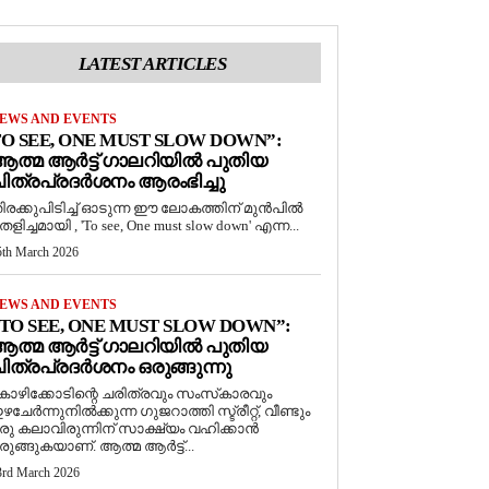
LATEST ARTICLES
EWS AND EVENTS
O SEE, ONE MUST SLOW DOWN”:
ത്മ ആർട്ട് ഗാലറിയിൽ പുതിയ
ിത്രപ്രദർശനം ആരംഭിച്ചു
ിരക്കുപിടിച്ച് ഓടുന്ന ഈ ലോകത്തിന് മുൻപിൽ
െളിച്ചമായി , 'To see, One must slow down' എന്ന...
5th March 2026
EWS AND EVENTS
TO SEE, ONE MUST SLOW DOWN”:
ത്മ ആർട്ട് ഗാലറിയിൽ പുതിയ
ിത്രപ്രദർശനം ഒരുങ്ങുന്നു
ോഴിക്കോടിന്റെ ചരിത്രവും സംസ്‌കാരവും
ഴചേർന്നുനിൽക്കുന്ന ഗുജറാത്തി സ്ട്രീറ്റ്, വീണ്ടും
രു കലാവിരുന്നിന് സാക്ഷ്യം വഹിക്കാൻ
രുങ്ങുകയാണ്. ആത്മ ആർട്ട്...
3rd March 2026