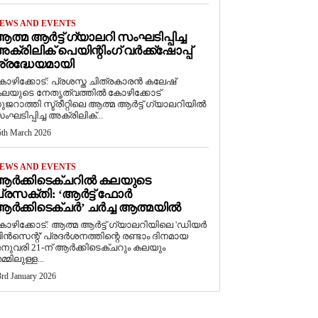
EWS AND EVENTS
ത്മ ആർട്ട് ഗ്യാലറി സംഘടിപ്പിച്ച
ക്രിലിക് പെയിന്റിംഗ് വർക്ക്‌ഷോപ്പ്
്രദ്ധേയമായി
ോഴിക്കോട്: പ്രശസ്ത ചിത്രകാരൻ കലേഷ്
ലയുടെ നേതൃത്വത്തിൽ കോഴിക്കോട്
ുജറാത്തി സ്ട്രീറ്റിലെ ആത്മ ആർട്ട് ഗ്യാലറിയിൽ
ംഘടിപ്പിച്ച അക്രിലിക്...
5th March 2026
EWS AND EVENTS
ആർക്കിടെക്ചറിൽ കലയുടെ
്രസക്തി: ‘ആർട്ട് ഫോർ
ർക്കിടെക്ചർ’ ചർച്ച ആത്മയിൽ
കോഴിക്കോട്: ആത്മ ആർട്ട് ഗ്യാലറിയിലെ 'ഡിയർ
ിൻസെന്റ്' പ്രദർശനത്തിന്റെ രണ്ടാം ദിനമായ
നുവരി 21-ന് ആർക്കിടെക്ചറും കലയും
മ്മിലുള്ള...
3rd January 2026