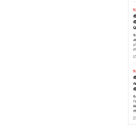
N
ആ
അ
ശ
ക
ക
ഗ
സ
1
N
പ
ആ
​
വ
ജ
ത
2