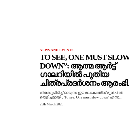
NEWS AND EVENTS
TO SEE, ONE MUST SLO
DOWN”: ആത്മ ആർട്ട്
ഗാലറിയിൽ പുതിയ
ചിത്രപ്രദർശനം ആരംഭിച്
തിരക്കുപിടിച്ച് ഓടുന്ന ഈ ലോകത്തിന് മുൻപിൽ
തെളിച്ചമായി , 'To see, One must slow down' എന്ന...
25th March 2026