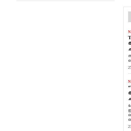
N
T
ആ
ച
ത
ത
2
N
“
ആ
ച
ക
ഇ
ഒ
ഒ
2