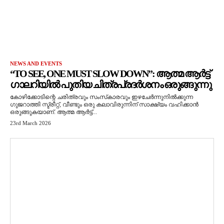
NEWS AND EVENTS
“TO SEE, ONE MUST SLOW DOWN”: ആത്മ ആർട്ട്
ഗാലറിയിൽ പുതിയ ചിത്രപ്രദർശനം ഒരുങ്ങുന്നു
കോഴിക്കോടിന്റെ ചരിത്രവും സംസ്‌കാരവും ഇഴചേർന്നുനിൽക്കുന്ന
ഗുജറാത്തി സ്ട്രീറ്റ്, വീണ്ടും ഒരു കലാവിരുന്നിന് സാക്ഷ്യം വഹിക്കാൻ
ഒരുങ്ങുകയാണ്. ആത്മ ആർട്ട്...
23rd March 2026