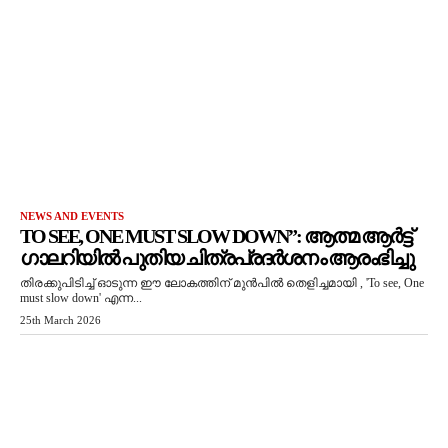
NEWS AND EVENTS
TO SEE, ONE MUST SLOW DOWN”: ആത്മ ആർട്ട്
ഗാലറിയിൽ പുതിയ ചിത്രപ്രദർശനം ആരംഭിച്ചു
തിരക്കുപിടിച്ച് ഓടുന്ന ഈ ലോകത്തിന് മുൻപിൽ തെളിച്ചമായി , 'To see, One
must slow down' എന്ന...
25th March 2026