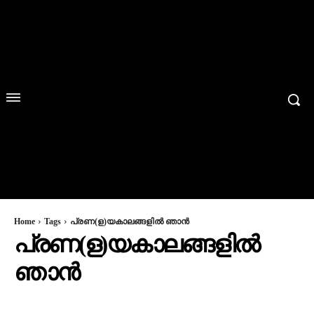
Home
Tags
പ്രണ(ള)യകാലങ്ങളിൽ ഞാൻ
പ്രണ(ള)യകാലങ്ങളിൽ
ഞാൻ