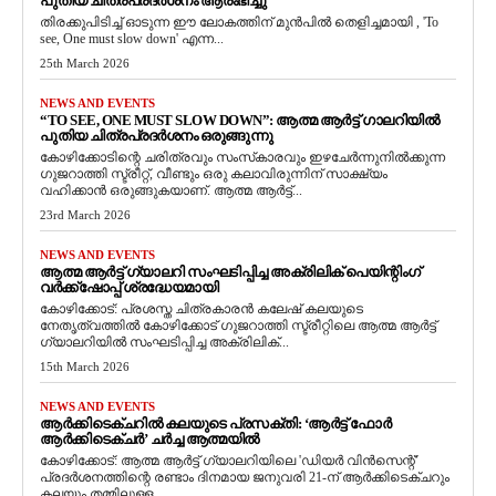
പുതിയ ചിത്രപ്രദർശനം ആരംഭിച്ചു
തിരക്കുപിടിച്ച് ഓടുന്ന ഈ ലോകത്തിന് മുൻപിൽ തെളിച്ചമായി , 'To
see, One must slow down' എന്ന...
25th March 2026
NEWS AND EVENTS
“TO SEE, ONE MUST SLOW DOWN”: ആത്മ ആർട്ട് ഗാലറിയിൽ
പുതിയ ചിത്രപ്രദർശനം ഒരുങ്ങുന്നു
കോഴിക്കോടിന്റെ ചരിത്രവും സംസ്‌കാരവും ഇഴചേർന്നുനിൽക്കുന്ന
ഗുജറാത്തി സ്ട്രീറ്റ്, വീണ്ടും ഒരു കലാവിരുന്നിന് സാക്ഷ്യം
വഹിക്കാൻ ഒരുങ്ങുകയാണ്. ആത്മ ആർട്ട്...
23rd March 2026
NEWS AND EVENTS
ആത്മ ആർട്ട് ഗ്യാലറി സംഘടിപ്പിച്ച അക്രിലിക് പെയിന്റിംഗ്
വർക്ക്‌ഷോപ്പ് ശ്രദ്ധേയമായി
കോഴിക്കോട്: പ്രശസ്ത ചിത്രകാരൻ കലേഷ് കലയുടെ
നേതൃത്വത്തിൽ കോഴിക്കോട് ഗുജറാത്തി സ്ട്രീറ്റിലെ ആത്മ ആർട്ട്
ഗ്യാലറിയിൽ സംഘടിപ്പിച്ച അക്രിലിക്...
15th March 2026
NEWS AND EVENTS
ആർക്കിടെക്ചറിൽ കലയുടെ പ്രസക്തി: ‘ആർട്ട് ഫോർ
ആർക്കിടെക്ചർ’ ചർച്ച ആത്മയിൽ
​കോഴിക്കോട്: ആത്മ ആർട്ട് ഗ്യാലറിയിലെ 'ഡിയർ വിൻസെന്റ്'
പ്രദർശനത്തിന്റെ രണ്ടാം ദിനമായ ജനുവരി 21-ന് ആർക്കിടെക്ചറും
കലയും തമ്മിലുള്ള...