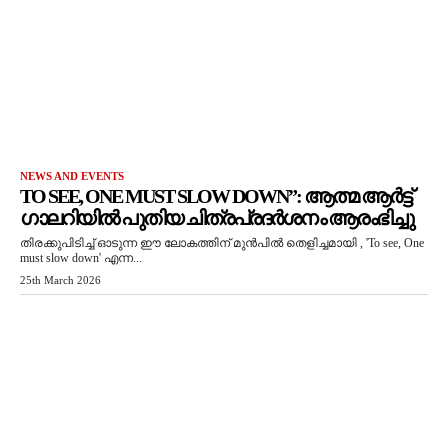
NEWS AND EVENTS
TO SEE, ONE MUST SLOW DOWN”: ആത്മ ആർട്ട്
ഗാലറിയിൽ പുതിയ ചിത്രപ്രദർശനം ആരംഭിച്ചു
തിരക്കുപിടിച്ച് ഓടുന്ന ഈ ലോകത്തിന് മുൻപിൽ തെളിച്ചമായി , 'To see, One
must slow down' എന്ന...
25th March 2026