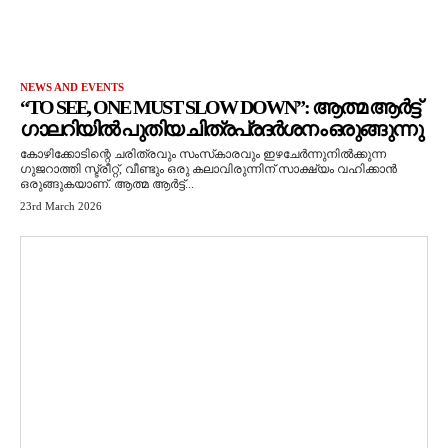
NEWS AND EVENTS
“TO SEE, ONE MUST SLOW DOWN”: ആത്മ ആർട്ട്
ഗാലറിയിൽ പുതിയ ചിത്രപ്രദർശനം ഒരുങ്ങുന്നു
കോഴിക്കോടിന്റെ ചരിത്രവും സംസ്‌കാരവും ഇഴചേർന്നുനിൽക്കുന്ന
ഗുജറാത്തി സ്ട്രീറ്റ്, വീണ്ടും ഒരു കലാവിരുന്നിന് സാക്ഷ്യം വഹിക്കാൻ
ഒരുങ്ങുകയാണ്. ആത്മ ആർട്ട്...
23rd March 2026