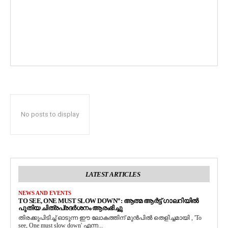
No posts to display
LATEST ARTICLES
NEWS AND EVENTS
TO SEE, ONE MUST SLOW DOWN”: ആത്മ ആർട്ട് ഗാലറിയിൽ
പുതിയ ചിത്രപ്രദർശനം ആരംഭിച്ചു
തിരക്കുപിടിച്ച് ഓടുന്ന ഈ ലോകത്തിന് മുൻപിൽ തെളിച്ചമായി , 'To
see, One must slow down' എന്ന...