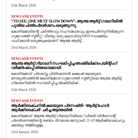
25th March 2026
NEWS AND EVENTS
“TO SEE, ONE MUST SLOW DOWN”: ആത്മ ആർട്ട് ഗാലറിയിൽ
പുതിയ ചിത്രപ്രദർശനം ഒരുങ്ങുന്നു
കോഴിക്കോടിന്റെ ചരിത്രവും സംസ്‌കാരവും ഇഴചേർന്നുനിൽക്കുന്ന
ഗുജറാത്തി സ്ട്രീറ്റ്, വീണ്ടും ഒരു കലാവിരുന്നിന് സാക്ഷ്യം
വഹിക്കാൻ ഒരുങ്ങുകയാണ്. ആത്മ ആർട്ട്...
23rd March 2026
NEWS AND EVENTS
ആത്മ ആർട്ട് ഗ്യാലറി സംഘടിപ്പിച്ച അക്രിലിക് പെയിന്റിംഗ്
വർക്ക്‌ഷോപ്പ് ശ്രദ്ധേയമായി
കോഴിക്കോട്: പ്രശസ്ത ചിത്രകാരൻ കലേഷ് കലയുടെ
നേതൃത്വത്തിൽ കോഴിക്കോട് ഗുജറാത്തി സ്ട്രീറ്റിലെ ആത്മ ആർട്ട്
ഗ്യാലറിയിൽ സംഘടിപ്പിച്ച അക്രിലിക്...
15th March 2026
NEWS AND EVENTS
ആർക്കിടെക്ചറിൽ കലയുടെ പ്രസക്തി: ‘ആർട്ട് ഫോർ
ആർക്കിടെക്ചർ’ ചർച്ച ആത്മയിൽ
​കോഴിക്കോട്: ആത്മ ആർട്ട് ഗ്യാലറിയിലെ 'ഡിയർ വിൻസെന്റ്'
പ്രദർശനത്തിന്റെ രണ്ടാം ദിനമായ ജനുവരി 21-ന് ആർക്കിടെക്ചറും
കലയും തമ്മിലുള്ള...
23rd January 2026