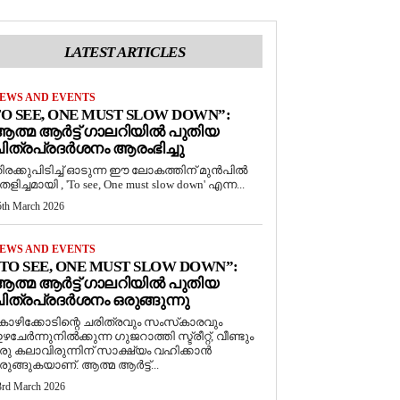
LATEST ARTICLES
EWS AND EVENTS
O SEE, ONE MUST SLOW DOWN”:
ത്മ ആർട്ട് ഗാലറിയിൽ പുതിയ
ിത്രപ്രദർശനം ആരംഭിച്ചു
ിരക്കുപിടിച്ച് ഓടുന്ന ഈ ലോകത്തിന് മുൻപിൽ
െളിച്ചമായി , 'To see, One must slow down' എന്ന...
5th March 2026
EWS AND EVENTS
TO SEE, ONE MUST SLOW DOWN”:
ത്മ ആർട്ട് ഗാലറിയിൽ പുതിയ
ിത്രപ്രദർശനം ഒരുങ്ങുന്നു
ോഴിക്കോടിന്റെ ചരിത്രവും സംസ്‌കാരവും
ഴചേർന്നുനിൽക്കുന്ന ഗുജറാത്തി സ്ട്രീറ്റ്, വീണ്ടും
രു കലാവിരുന്നിന് സാക്ഷ്യം വഹിക്കാൻ
രുങ്ങുകയാണ്. ആത്മ ആർട്ട്...
3rd March 2026