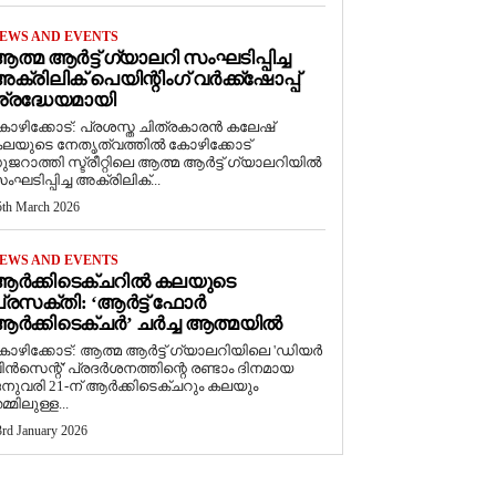
EWS AND EVENTS
ത്മ ആർട്ട് ഗ്യാലറി സംഘടിപ്പിച്ച
ക്രിലിക് പെയിന്റിംഗ് വർക്ക്‌ഷോപ്പ്
്രദ്ധേയമായി
ോഴിക്കോട്: പ്രശസ്ത ചിത്രകാരൻ കലേഷ്
ലയുടെ നേതൃത്വത്തിൽ കോഴിക്കോട്
ുജറാത്തി സ്ട്രീറ്റിലെ ആത്മ ആർട്ട് ഗ്യാലറിയിൽ
ംഘടിപ്പിച്ച അക്രിലിക്...
5th March 2026
EWS AND EVENTS
ആർക്കിടെക്ചറിൽ കലയുടെ
്രസക്തി: ‘ആർട്ട് ഫോർ
ർക്കിടെക്ചർ’ ചർച്ച ആത്മയിൽ
കോഴിക്കോട്: ആത്മ ആർട്ട് ഗ്യാലറിയിലെ 'ഡിയർ
ിൻസെന്റ്' പ്രദർശനത്തിന്റെ രണ്ടാം ദിനമായ
നുവരി 21-ന് ആർക്കിടെക്ചറും കലയും
മ്മിലുള്ള...
3rd January 2026