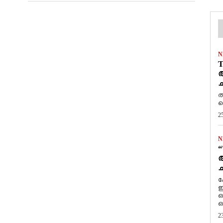
N
T
ആ
ച
ത
ത
2
N
“
ആ
ച
ക
ഇ
ഒ
ഒ
2