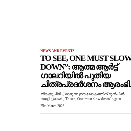
NEWS AND EVENTS
TO SEE, ONE MUST SLO
DOWN”: ആത്മ ആർട്ട്
ഗാലറിയിൽ പുതിയ
ചിത്രപ്രദർശനം ആരംഭിച്
തിരക്കുപിടിച്ച് ഓടുന്ന ഈ ലോകത്തിന് മുൻപിൽ
തെളിച്ചമായി , 'To see, One must slow down' എന്ന...
25th March 2026