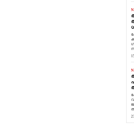
N
ആ
അ
ശ
ക
ക
ഗ
സ
1
N
പ
ആ
​
വ
ജ
ത
2