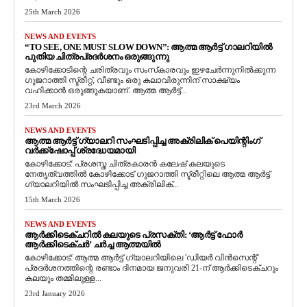
25th March 2026
NEWS AND EVENTS
“TO SEE, ONE MUST SLOW DOWN”: ആത്മ ആർട്ട് ഗാലറിയിൽ
പുതിയ ചിത്രപ്രദർശനം ഒരുങ്ങുന്നു
കോഴിക്കോടിന്റെ ചരിത്രവും സംസ്‌കാരവും ഇഴചേർന്നുനിൽക്കുന്ന
ഗുജറാത്തി സ്ട്രീറ്റ്, വീണ്ടും ഒരു കലാവിരുന്നിന് സാക്ഷ്യം
വഹിക്കാൻ ഒരുങ്ങുകയാണ്. ആത്മ ആർട്ട്...
23rd March 2026
NEWS AND EVENTS
ആത്മ ആർട്ട് ഗ്യാലറി സംഘടിപ്പിച്ച അക്രിലിക് പെയിന്റിംഗ്
വർക്ക്‌ഷോപ്പ് ശ്രദ്ധേയമായി
കോഴിക്കോട്: പ്രശസ്ത ചിത്രകാരൻ കലേഷ് കലയുടെ
നേതൃത്വത്തിൽ കോഴിക്കോട് ഗുജറാത്തി സ്ട്രീറ്റിലെ ആത്മ ആർട്ട്
ഗ്യാലറിയിൽ സംഘടിപ്പിച്ച അക്രിലിക്...
15th March 2026
NEWS AND EVENTS
ആർക്കിടെക്ചറിൽ കലയുടെ പ്രസക്തി: ‘ആർട്ട് ഫോർ
ആർക്കിടെക്ചർ’ ചർച്ച ആത്മയിൽ
​കോഴിക്കോട്: ആത്മ ആർട്ട് ഗ്യാലറിയിലെ 'ഡിയർ വിൻസെന്റ്'
പ്രദർശനത്തിന്റെ രണ്ടാം ദിനമായ ജനുവരി 21-ന് ആർക്കിടെക്ചറും
കലയും തമ്മിലുള്ള...
23rd January 2026