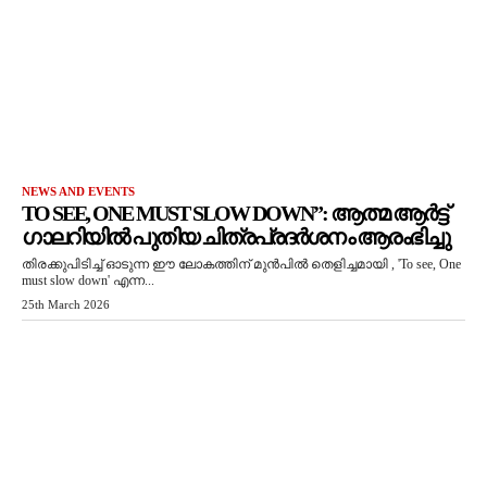
NEWS AND EVENTS
TO SEE, ONE MUST SLOW DOWN”: ആത്മ ആർട്ട്
ഗാലറിയിൽ പുതിയ ചിത്രപ്രദർശനം ആരംഭിച്ചു
തിരക്കുപിടിച്ച് ഓടുന്ന ഈ ലോകത്തിന് മുൻപിൽ തെളിച്ചമായി , 'To see, One
must slow down' എന്ന...
25th March 2026