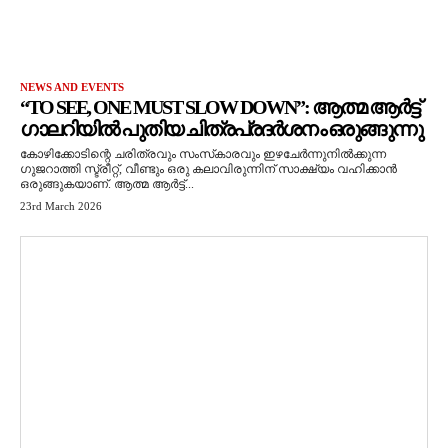
NEWS AND EVENTS
“TO SEE, ONE MUST SLOW DOWN”: ആത്മ ആർട്ട്
ഗാലറിയിൽ പുതിയ ചിത്രപ്രദർശനം ഒരുങ്ങുന്നു
കോഴിക്കോടിന്റെ ചരിത്രവും സംസ്‌കാരവും ഇഴചേർന്നുനിൽക്കുന്ന
ഗുജറാത്തി സ്ട്രീറ്റ്, വീണ്ടും ഒരു കലാവിരുന്നിന് സാക്ഷ്യം വഹിക്കാൻ
ഒരുങ്ങുകയാണ്. ആത്മ ആർട്ട്...
23rd March 2026