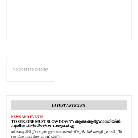
No posts to display
LATEST ARTICLES
NEWS AND EVENTS
TO SEE, ONE MUST SLOW DOWN”: ആത്മ ആർട്ട് ഗാലറിയിൽ
പുതിയ ചിത്രപ്രദർശനം ആരംഭിച്ചു
തിരക്കുപിടിച്ച് ഓടുന്ന ഈ ലോകത്തിന് മുൻപിൽ തെളിച്ചമായി , 'To
see, One must slow down' എന്ന...