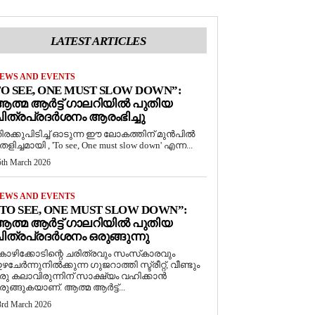
LATEST ARTICLES
EWS AND EVENTS
O SEE, ONE MUST SLOW DOWN”:
ത്മ ആർട്ട് ഗാലറിയിൽ പുതിയ
ിത്രപ്രദർശനം ആരംഭിച്ചു
ിരക്കുപിടിച്ച് ഓടുന്ന ഈ ലോകത്തിന് മുൻപിൽ
െളിച്ചമായി , 'To see, One must slow down' എന്ന...
5th March 2026
EWS AND EVENTS
TO SEE, ONE MUST SLOW DOWN”:
ത്മ ആർട്ട് ഗാലറിയിൽ പുതിയ
ിത്രപ്രദർശനം ഒരുങ്ങുന്നു
ോഴിക്കോടിന്റെ ചരിത്രവും സംസ്‌കാരവും
ഴചേർന്നുനിൽക്കുന്ന ഗുജറാത്തി സ്ട്രീറ്റ്, വീണ്ടും
രു കലാവിരുന്നിന് സാക്ഷ്യം വഹിക്കാൻ
രുങ്ങുകയാണ്. ആത്മ ആർട്ട്...
3rd March 2026