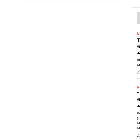
N
T
ആ
ച
ത
ത
2
N
“
ആ
ച
ക
ഇ
ഒ
ഒ
2