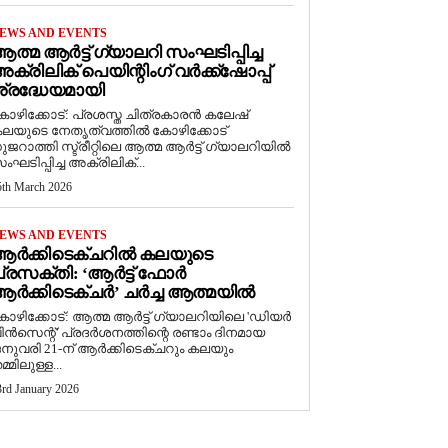
EWS AND EVENTS
ത്മ ആർട്ട് ഗ്യാലറി സംഘടിപ്പിച്ച
ക്രിലിക് പെയിന്റിംഗ് വർക്ക്‌ഷോപ്പ്
്രദ്ധേയമായി
ോഴിക്കോട്: പ്രശസ്ത ചിത്രകാരൻ കലേഷ്
ലയുടെ നേതൃത്വത്തിൽ കോഴിക്കോട്
ുജറാത്തി സ്ട്രീറ്റിലെ ആത്മ ആർട്ട് ഗ്യാലറിയിൽ
ംഘടിപ്പിച്ച അക്രിലിക്...
5th March 2026
EWS AND EVENTS
ആർക്കിടെക്ചറിൽ കലയുടെ
്രസക്തി: ‘ആർട്ട് ഫോർ
ർക്കിടെക്ചർ’ ചർച്ച ആത്മയിൽ
കോഴിക്കോട്: ആത്മ ആർട്ട് ഗ്യാലറിയിലെ 'ഡിയർ
ിൻസെന്റ്' പ്രദർശനത്തിന്റെ രണ്ടാം ദിനമായ
നുവരി 21-ന് ആർക്കിടെക്ചറും കലയും
മ്മിലുള്ള...
3rd January 2026