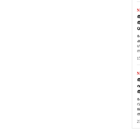
N
ആ
അ
ശ
ക
ക
ഗ
സ
1
N
പ
ആ
​
വ
ജ
ത
2