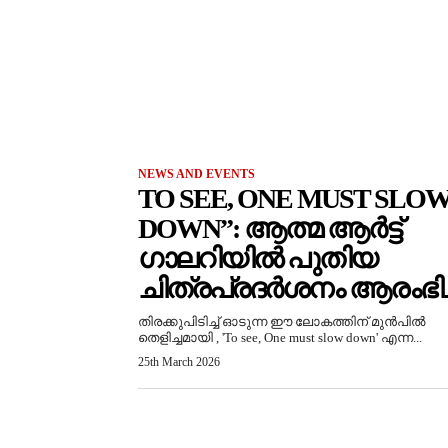
NEWS AND EVENTS
TO SEE, ONE MUST SLO
DOWN”: ആത്മ ആർട്ട്
ഗാലറിയിൽ പുതിയ
ചിത്രപ്രദർശനം ആരംഭിച്
തിരക്കുപിടിച്ച് ഓടുന്ന ഈ ലോകത്തിന് മുൻപിൽ
തെളിച്ചമായി , 'To see, One must slow down' എന്ന...
25th March 2026