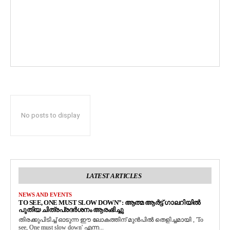
No posts to display
LATEST ARTICLES
NEWS AND EVENTS
TO SEE, ONE MUST SLOW DOWN”: ആത്മ ആർട്ട് ഗാലറിയിൽ
പുതിയ ചിത്രപ്രദർശനം ആരംഭിച്ചു
തിരക്കുപിടിച്ച് ഓടുന്ന ഈ ലോകത്തിന് മുൻപിൽ തെളിച്ചമായി , 'To
see, One must slow down' എന്ന...