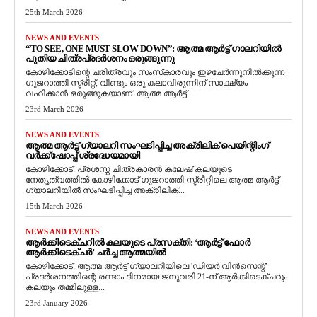
25th March 2026
NEWS AND EVENTS
“TO SEE, ONE MUST SLOW DOWN”: ആത്മ ആർട്ട് ഗാലറിയിൽ
പുതിയ ചിത്രപ്രദർശനം ഒരുങ്ങുന്നു
കോഴിക്കോടിന്റെ ചരിത്രവും സംസ്‌കാരവും ഇഴചേർന്നുനിൽക്കുന്ന
ഗുജറാത്തി സ്ട്രീറ്റ്, വീണ്ടും ഒരു കലാവിരുന്നിന് സാക്ഷ്യം
വഹിക്കാൻ ഒരുങ്ങുകയാണ്. ആത്മ ആർട്ട്...
23rd March 2026
NEWS AND EVENTS
ആത്മ ആർട്ട് ഗ്യാലറി സംഘടിപ്പിച്ച അക്രിലിക് പെയിന്റിംഗ്
വർക്ക്‌ഷോപ്പ് ശ്രദ്ധേയമായി
കോഴിക്കോട്: പ്രശസ്ത ചിത്രകാരൻ കലേഷ് കലയുടെ
നേതൃത്വത്തിൽ കോഴിക്കോട് ഗുജറാത്തി സ്ട്രീറ്റിലെ ആത്മ ആർട്ട്
ഗ്യാലറിയിൽ സംഘടിപ്പിച്ച അക്രിലിക്...
15th March 2026
NEWS AND EVENTS
ആർക്കിടെക്ചറിൽ കലയുടെ പ്രസക്തി: ‘ആർട്ട് ഫോർ
ആർക്കിടെക്ചർ’ ചർച്ച ആത്മയിൽ
​കോഴിക്കോട്: ആത്മ ആർട്ട് ഗ്യാലറിയിലെ 'ഡിയർ വിൻസെന്റ്'
പ്രദർശനത്തിന്റെ രണ്ടാം ദിനമായ ജനുവരി 21-ന് ആർക്കിടെക്ചറും
കലയും തമ്മിലുള്ള...
23rd January 2026