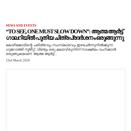
NEWS AND EVENTS
“TO SEE, ONE MUST SLOW DOWN”: ആത്മ ആർട്ട്
ഗാലറിയിൽ പുതിയ ചിത്രപ്രദർശനം ഒരുങ്ങുന്നു
കോഴിക്കോടിന്റെ ചരിത്രവും സംസ്‌കാരവും ഇഴചേർന്നുനിൽക്കുന്ന
ഗുജറാത്തി സ്ട്രീറ്റ്, വീണ്ടും ഒരു കലാവിരുന്നിന് സാക്ഷ്യം വഹിക്കാൻ
ഒരുങ്ങുകയാണ്. ആത്മ ആർട്ട്...
23rd March 2026