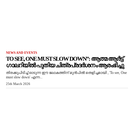
NEWS AND EVENTS
TO SEE, ONE MUST SLOW DOWN”: ആത്മ ആർട്ട്
ഗാലറിയിൽ പുതിയ ചിത്രപ്രദർശനം ആരംഭിച്ചു
തിരക്കുപിടിച്ച് ഓടുന്ന ഈ ലോകത്തിന് മുൻപിൽ തെളിച്ചമായി , 'To see, One
must slow down' എന്ന...
25th March 2026