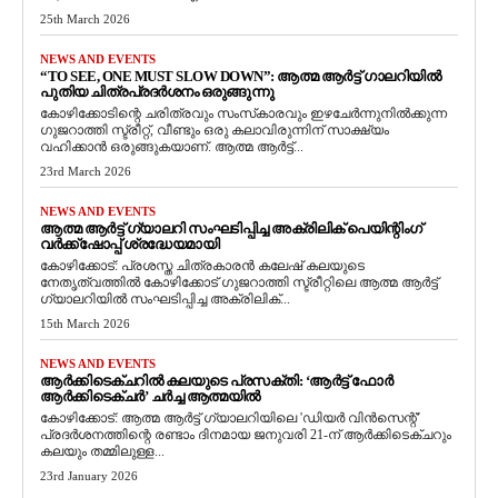
25th March 2026
NEWS AND EVENTS
“TO SEE, ONE MUST SLOW DOWN”: ആത്മ ആർട്ട് ഗാലറിയിൽ
പുതിയ ചിത്രപ്രദർശനം ഒരുങ്ങുന്നു
കോഴിക്കോടിന്റെ ചരിത്രവും സംസ്‌കാരവും ഇഴചേർന്നുനിൽക്കുന്ന
ഗുജറാത്തി സ്ട്രീറ്റ്, വീണ്ടും ഒരു കലാവിരുന്നിന് സാക്ഷ്യം
വഹിക്കാൻ ഒരുങ്ങുകയാണ്. ആത്മ ആർട്ട്...
23rd March 2026
NEWS AND EVENTS
ആത്മ ആർട്ട് ഗ്യാലറി സംഘടിപ്പിച്ച അക്രിലിക് പെയിന്റിംഗ്
വർക്ക്‌ഷോപ്പ് ശ്രദ്ധേയമായി
കോഴിക്കോട്: പ്രശസ്ത ചിത്രകാരൻ കലേഷ് കലയുടെ
നേതൃത്വത്തിൽ കോഴിക്കോട് ഗുജറാത്തി സ്ട്രീറ്റിലെ ആത്മ ആർട്ട്
ഗ്യാലറിയിൽ സംഘടിപ്പിച്ച അക്രിലിക്...
15th March 2026
NEWS AND EVENTS
ആർക്കിടെക്ചറിൽ കലയുടെ പ്രസക്തി: ‘ആർട്ട് ഫോർ
ആർക്കിടെക്ചർ’ ചർച്ച ആത്മയിൽ
​കോഴിക്കോട്: ആത്മ ആർട്ട് ഗ്യാലറിയിലെ 'ഡിയർ വിൻസെന്റ്'
പ്രദർശനത്തിന്റെ രണ്ടാം ദിനമായ ജനുവരി 21-ന് ആർക്കിടെക്ചറും
കലയും തമ്മിലുള്ള...
23rd January 2026