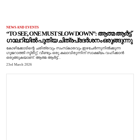
NEWS AND EVENTS
“TO SEE, ONE MUST SLOW DOWN”: ആത്മ ആർട്ട്
ഗാലറിയിൽ പുതിയ ചിത്രപ്രദർശനം ഒരുങ്ങുന്നു
കോഴിക്കോടിന്റെ ചരിത്രവും സംസ്‌കാരവും ഇഴചേർന്നുനിൽക്കുന്ന
ഗുജറാത്തി സ്ട്രീറ്റ്, വീണ്ടും ഒരു കലാവിരുന്നിന് സാക്ഷ്യം വഹിക്കാൻ
ഒരുങ്ങുകയാണ്. ആത്മ ആർട്ട്...
23rd March 2026