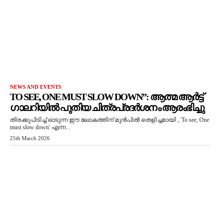
NEWS AND EVENTS
TO SEE, ONE MUST SLOW DOWN”: ആത്മ ആർട്ട്
ഗാലറിയിൽ പുതിയ ചിത്രപ്രദർശനം ആരംഭിച്ചു
തിരക്കുപിടിച്ച് ഓടുന്ന ഈ ലോകത്തിന് മുൻപിൽ തെളിച്ചമായി , 'To see, One
must slow down' എന്ന...
25th March 2026