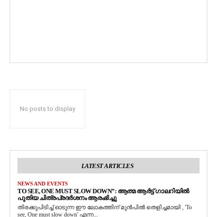
No posts to display
LATEST ARTICLES
NEWS AND EVENTS
TO SEE, ONE MUST SLOW DOWN”: ആത്മ ആർട്ട് ഗാലറിയിൽ
പുതിയ ചിത്രപ്രദർശനം ആരംഭിച്ചു
തിരക്കുപിടിച്ച് ഓടുന്ന ഈ ലോകത്തിന് മുൻപിൽ തെളിച്ചമായി , 'To
see, One must slow down' എന്ന...