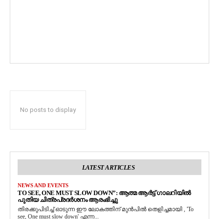
No posts to display
LATEST ARTICLES
NEWS AND EVENTS
TO SEE, ONE MUST SLOW DOWN”: ആത്മ ആർട്ട് ഗാലറിയിൽ
പുതിയ ചിത്രപ്രദർശനം ആരംഭിച്ചു
തിരക്കുപിടിച്ച് ഓടുന്ന ഈ ലോകത്തിന് മുൻപിൽ തെളിച്ചമായി , 'To
see, One must slow down' എന്ന...