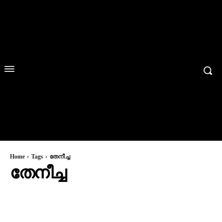
Home
Tags
തേനീച്ച
തേനീച്ച