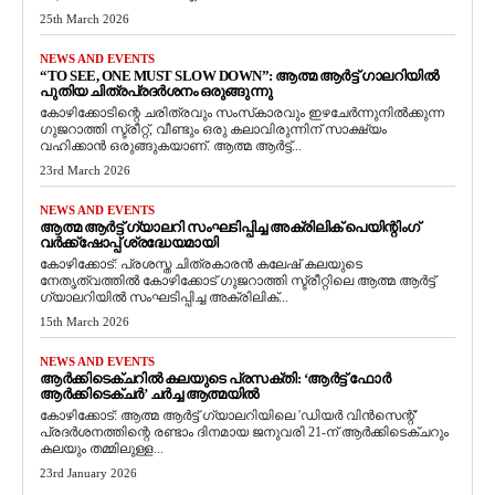
25th March 2026
NEWS AND EVENTS
“TO SEE, ONE MUST SLOW DOWN”: ആത്മ ആർട്ട് ഗാലറിയിൽ
പുതിയ ചിത്രപ്രദർശനം ഒരുങ്ങുന്നു
കോഴിക്കോടിന്റെ ചരിത്രവും സംസ്‌കാരവും ഇഴചേർന്നുനിൽക്കുന്ന
ഗുജറാത്തി സ്ട്രീറ്റ്, വീണ്ടും ഒരു കലാവിരുന്നിന് സാക്ഷ്യം
വഹിക്കാൻ ഒരുങ്ങുകയാണ്. ആത്മ ആർട്ട്...
23rd March 2026
NEWS AND EVENTS
ആത്മ ആർട്ട് ഗ്യാലറി സംഘടിപ്പിച്ച അക്രിലിക് പെയിന്റിംഗ്
വർക്ക്‌ഷോപ്പ് ശ്രദ്ധേയമായി
കോഴിക്കോട്: പ്രശസ്ത ചിത്രകാരൻ കലേഷ് കലയുടെ
നേതൃത്വത്തിൽ കോഴിക്കോട് ഗുജറാത്തി സ്ട്രീറ്റിലെ ആത്മ ആർട്ട്
ഗ്യാലറിയിൽ സംഘടിപ്പിച്ച അക്രിലിക്...
15th March 2026
NEWS AND EVENTS
ആർക്കിടെക്ചറിൽ കലയുടെ പ്രസക്തി: ‘ആർട്ട് ഫോർ
ആർക്കിടെക്ചർ’ ചർച്ച ആത്മയിൽ
​കോഴിക്കോട്: ആത്മ ആർട്ട് ഗ്യാലറിയിലെ 'ഡിയർ വിൻസെന്റ്'
പ്രദർശനത്തിന്റെ രണ്ടാം ദിനമായ ജനുവരി 21-ന് ആർക്കിടെക്ചറും
കലയും തമ്മിലുള്ള...
23rd January 2026