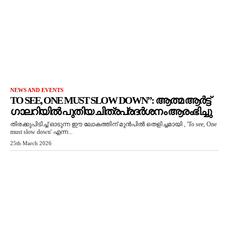
NEWS AND EVENTS
TO SEE, ONE MUST SLOW DOWN”: ആത്മ ആർട്ട്
ഗാലറിയിൽ പുതിയ ചിത്രപ്രദർശനം ആരംഭിച്ചു
തിരക്കുപിടിച്ച് ഓടുന്ന ഈ ലോകത്തിന് മുൻപിൽ തെളിച്ചമായി , 'To see, One
must slow down' എന്ന...
25th March 2026