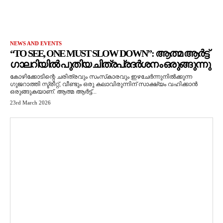
NEWS AND EVENTS
“TO SEE, ONE MUST SLOW DOWN”: ആത്മ ആർട്ട്
ഗാലറിയിൽ പുതിയ ചിത്രപ്രദർശനം ഒരുങ്ങുന്നു
കോഴിക്കോടിന്റെ ചരിത്രവും സംസ്‌കാരവും ഇഴചേർന്നുനിൽക്കുന്ന
ഗുജറാത്തി സ്ട്രീറ്റ്, വീണ്ടും ഒരു കലാവിരുന്നിന് സാക്ഷ്യം വഹിക്കാൻ
ഒരുങ്ങുകയാണ്. ആത്മ ആർട്ട്...
23rd March 2026