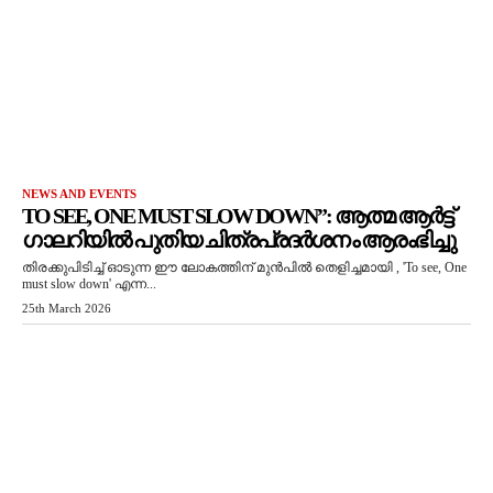
NEWS AND EVENTS
TO SEE, ONE MUST SLOW DOWN”: ആത്മ ആർട്ട്
ഗാലറിയിൽ പുതിയ ചിത്രപ്രദർശനം ആരംഭിച്ചു
തിരക്കുപിടിച്ച് ഓടുന്ന ഈ ലോകത്തിന് മുൻപിൽ തെളിച്ചമായി , 'To see, One
must slow down' എന്ന...
25th March 2026