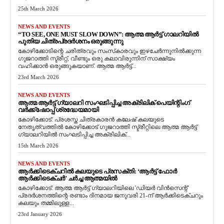
25th March 2026
NEWS AND EVENTS
“TO SEE, ONE MUST SLOW DOWN”: ആത്മ ആർട്ട് ഗാലറിയിൽ
പുതിയ ചിത്രപ്രദർശനം ഒരുങ്ങുന്നു
കോഴിക്കോടിന്റെ ചരിത്രവും സംസ്‌കാരവും ഇഴചേർന്നുനിൽക്കുന്ന
ഗുജറാത്തി സ്ട്രീറ്റ്, വീണ്ടും ഒരു കലാവിരുന്നിന് സാക്ഷ്യം
വഹിക്കാൻ ഒരുങ്ങുകയാണ്. ആത്മ ആർട്ട്...
23rd March 2026
NEWS AND EVENTS
ആത്മ ആർട്ട് ഗ്യാലറി സംഘടിപ്പിച്ച അക്രിലിക് പെയിന്റിംഗ്
വർക്ക്‌ഷോപ്പ് ശ്രദ്ധേയമായി
കോഴിക്കോട്: പ്രശസ്ത ചിത്രകാരൻ കലേഷ് കലയുടെ
നേതൃത്വത്തിൽ കോഴിക്കോട് ഗുജറാത്തി സ്ട്രീറ്റിലെ ആത്മ ആർട്ട്
ഗ്യാലറിയിൽ സംഘടിപ്പിച്ച അക്രിലിക്...
15th March 2026
NEWS AND EVENTS
ആർക്കിടെക്ചറിൽ കലയുടെ പ്രസക്തി: ‘ആർട്ട് ഫോർ
ആർക്കിടെക്ചർ’ ചർച്ച ആത്മയിൽ
​കോഴിക്കോട്: ആത്മ ആർട്ട് ഗ്യാലറിയിലെ 'ഡിയർ വിൻസെന്റ്'
പ്രദർശനത്തിന്റെ രണ്ടാം ദിനമായ ജനുവരി 21-ന് ആർക്കിടെക്ചറും
കലയും തമ്മിലുള്ള...
23rd January 2026