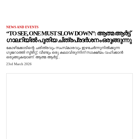
NEWS AND EVENTS
“TO SEE, ONE MUST SLOW DOWN”: ആത്മ ആർട്ട്
ഗാലറിയിൽ പുതിയ ചിത്രപ്രദർശനം ഒരുങ്ങുന്നു
കോഴിക്കോടിന്റെ ചരിത്രവും സംസ്‌കാരവും ഇഴചേർന്നുനിൽക്കുന്ന
ഗുജറാത്തി സ്ട്രീറ്റ്, വീണ്ടും ഒരു കലാവിരുന്നിന് സാക്ഷ്യം വഹിക്കാൻ
ഒരുങ്ങുകയാണ്. ആത്മ ആർട്ട്...
23rd March 2026