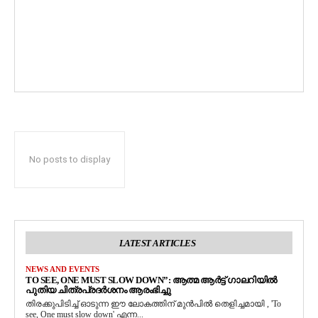
No posts to display
LATEST ARTICLES
NEWS AND EVENTS
TO SEE, ONE MUST SLOW DOWN”: ആത്മ ആർട്ട് ഗാലറിയിൽ
പുതിയ ചിത്രപ്രദർശനം ആരംഭിച്ചു
തിരക്കുപിടിച്ച് ഓടുന്ന ഈ ലോകത്തിന് മുൻപിൽ തെളിച്ചമായി , 'To
see, One must slow down' എന്ന...