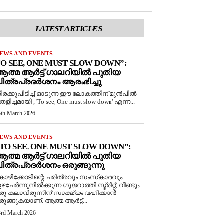
LATEST ARTICLES
EWS AND EVENTS
O SEE, ONE MUST SLOW DOWN”:
ത്മ ആർട്ട് ഗാലറിയിൽ പുതിയ
ിത്രപ്രദർശനം ആരംഭിച്ചു
ിരക്കുപിടിച്ച് ഓടുന്ന ഈ ലോകത്തിന് മുൻപിൽ
െളിച്ചമായി , 'To see, One must slow down' എന്ന...
5th March 2026
EWS AND EVENTS
TO SEE, ONE MUST SLOW DOWN”:
ത്മ ആർട്ട് ഗാലറിയിൽ പുതിയ
ിത്രപ്രദർശനം ഒരുങ്ങുന്നു
ോഴിക്കോടിന്റെ ചരിത്രവും സംസ്‌കാരവും
ഴചേർന്നുനിൽക്കുന്ന ഗുജറാത്തി സ്ട്രീറ്റ്, വീണ്ടും
രു കലാവിരുന്നിന് സാക്ഷ്യം വഹിക്കാൻ
രുങ്ങുകയാണ്. ആത്മ ആർട്ട്...
3rd March 2026