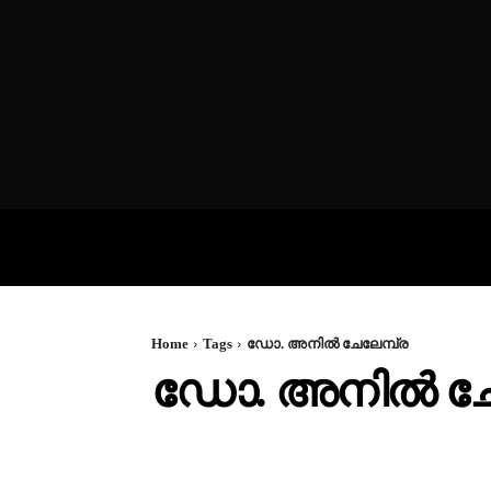
VIDEOS
P
Home
Tags
ഡോ. അനിൽ ചേലേമ്പ്ര
ഡോ. അനിൽ ചേല