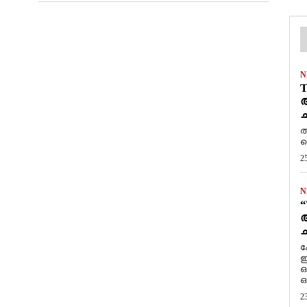
N
T
ആ
ച
ത
ത
2
N
“
ആ
ച
ക
ഇ
ഒ
ഒ
2