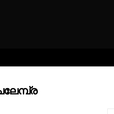
ROFILES
THE ARTERIA
CONTA
േമ്പ്ര