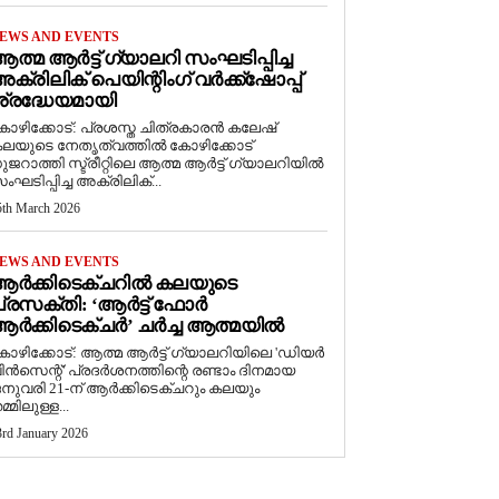
EWS AND EVENTS
ത്മ ആർട്ട് ഗ്യാലറി സംഘടിപ്പിച്ച
ക്രിലിക് പെയിന്റിംഗ് വർക്ക്‌ഷോപ്പ്
്രദ്ധേയമായി
ോഴിക്കോട്: പ്രശസ്ത ചിത്രകാരൻ കലേഷ്
ലയുടെ നേതൃത്വത്തിൽ കോഴിക്കോട്
ുജറാത്തി സ്ട്രീറ്റിലെ ആത്മ ആർട്ട് ഗ്യാലറിയിൽ
ംഘടിപ്പിച്ച അക്രിലിക്...
5th March 2026
EWS AND EVENTS
ആർക്കിടെക്ചറിൽ കലയുടെ
്രസക്തി: ‘ആർട്ട് ഫോർ
ർക്കിടെക്ചർ’ ചർച്ച ആത്മയിൽ
കോഴിക്കോട്: ആത്മ ആർട്ട് ഗ്യാലറിയിലെ 'ഡിയർ
ിൻസെന്റ്' പ്രദർശനത്തിന്റെ രണ്ടാം ദിനമായ
നുവരി 21-ന് ആർക്കിടെക്ചറും കലയും
മ്മിലുള്ള...
3rd January 2026