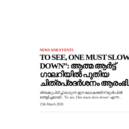
NEWS AND EVENTS
TO SEE, ONE MUST SLO
DOWN”: ആത്മ ആർട്ട്
ഗാലറിയിൽ പുതിയ
ചിത്രപ്രദർശനം ആരംഭിച്
തിരക്കുപിടിച്ച് ഓടുന്ന ഈ ലോകത്തിന് മുൻപിൽ
തെളിച്ചമായി , 'To see, One must slow down' എന്ന...
25th March 2026