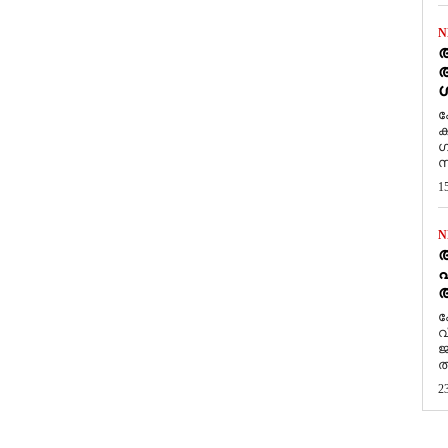
N
ആ
അ
ശ
ക
ക
ഗ
സ
1
N
പ
ആ
​
വ
ജ
ത
2