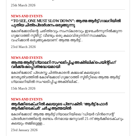
25th March 2026
NEWS AND EVENTS
“TO SEE, ONE MUST SLOW DOWN”: ആത്മ ആർട്ട് ഗാലറിയിൽ
പുതിയ ചിത്രപ്രദർശനം ഒരുങ്ങുന്നു
കോഴിക്കോടിന്റെ ചരിത്രവും സംസ്‌കാരവും ഇഴചേർന്നുനിൽക്കുന്ന
ഗുജറാത്തി സ്ട്രീറ്റ്, വീണ്ടും ഒരു കലാവിരുന്നിന് സാക്ഷ്യം
വഹിക്കാൻ ഒരുങ്ങുകയാണ്. ആത്മ ആർട്ട്...
23rd March 2026
NEWS AND EVENTS
ആത്മ ആർട്ട് ഗ്യാലറി സംഘടിപ്പിച്ച അക്രിലിക് പെയിന്റിംഗ്
വർക്ക്‌ഷോപ്പ് ശ്രദ്ധേയമായി
കോഴിക്കോട്: പ്രശസ്ത ചിത്രകാരൻ കലേഷ് കലയുടെ
നേതൃത്വത്തിൽ കോഴിക്കോട് ഗുജറാത്തി സ്ട്രീറ്റിലെ ആത്മ ആർട്ട്
ഗ്യാലറിയിൽ സംഘടിപ്പിച്ച അക്രിലിക്...
15th March 2026
NEWS AND EVENTS
ആർക്കിടെക്ചറിൽ കലയുടെ പ്രസക്തി: ‘ആർട്ട് ഫോർ
ആർക്കിടെക്ചർ’ ചർച്ച ആത്മയിൽ
​കോഴിക്കോട്: ആത്മ ആർട്ട് ഗ്യാലറിയിലെ 'ഡിയർ വിൻസെന്റ്'
പ്രദർശനത്തിന്റെ രണ്ടാം ദിനമായ ജനുവരി 21-ന് ആർക്കിടെക്ചറും
കലയും തമ്മിലുള്ള...
23rd January 2026