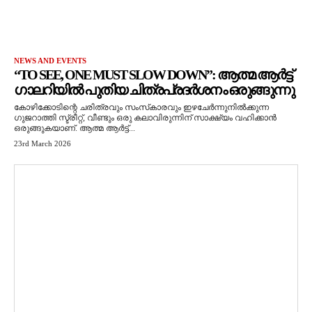
NEWS AND EVENTS
“TO SEE, ONE MUST SLOW DOWN”: ആത്മ ആർട്ട്
ഗാലറിയിൽ പുതിയ ചിത്രപ്രദർശനം ഒരുങ്ങുന്നു
കോഴിക്കോടിന്റെ ചരിത്രവും സംസ്‌കാരവും ഇഴചേർന്നുനിൽക്കുന്ന
ഗുജറാത്തി സ്ട്രീറ്റ്, വീണ്ടും ഒരു കലാവിരുന്നിന് സാക്ഷ്യം വഹിക്കാൻ
ഒരുങ്ങുകയാണ്. ആത്മ ആർട്ട്...
23rd March 2026