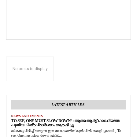
No posts to display
LATEST ARTICLES
NEWS AND EVENTS
TO SEE, ONE MUST SLOW DOWN”: ആത്മ ആർട്ട് ഗാലറിയിൽ
പുതിയ ചിത്രപ്രദർശനം ആരംഭിച്ചു
തിരക്കുപിടിച്ച് ഓടുന്ന ഈ ലോകത്തിന് മുൻപിൽ തെളിച്ചമായി , 'To
see, One must slow down' എന്ന...