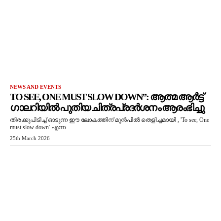
NEWS AND EVENTS
TO SEE, ONE MUST SLOW DOWN”: ആത്മ ആർട്ട്
ഗാലറിയിൽ പുതിയ ചിത്രപ്രദർശനം ആരംഭിച്ചു
തിരക്കുപിടിച്ച് ഓടുന്ന ഈ ലോകത്തിന് മുൻപിൽ തെളിച്ചമായി , 'To see, One
must slow down' എന്ന...
25th March 2026