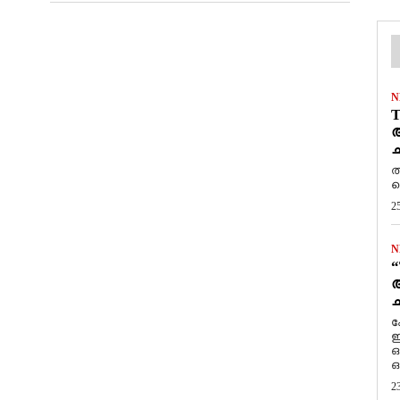
N
T
ആ
ച
ത
ത
2
N
“
ആ
ച
ക
ഇ
ഒ
ഒ
2