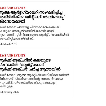
EWS AND EVENTS
ത്മ ആർട്ട് ഗ്യാലറി സംഘടിപ്പിച്ച
ക്രിലിക് പെയിന്റിംഗ് വർക്ക്‌ഷോപ്പ്
്രദ്ധേയമായി
ോഴിക്കോട്: പ്രശസ്ത ചിത്രകാരൻ കലേഷ്
ലയുടെ നേതൃത്വത്തിൽ കോഴിക്കോട്
ുജറാത്തി സ്ട്രീറ്റിലെ ആത്മ ആർട്ട് ഗ്യാലറിയിൽ
ംഘടിപ്പിച്ച അക്രിലിക്...
5th March 2026
EWS AND EVENTS
ആർക്കിടെക്ചറിൽ കലയുടെ
്രസക്തി: ‘ആർട്ട് ഫോർ
ർക്കിടെക്ചർ’ ചർച്ച ആത്മയിൽ
കോഴിക്കോട്: ആത്മ ആർട്ട് ഗ്യാലറിയിലെ 'ഡിയർ
ിൻസെന്റ്' പ്രദർശനത്തിന്റെ രണ്ടാം ദിനമായ
നുവരി 21-ന് ആർക്കിടെക്ചറും കലയും
മ്മിലുള്ള...
3rd January 2026