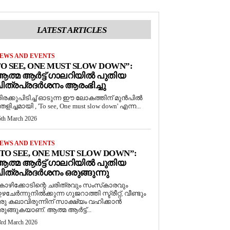
LATEST ARTICLES
EWS AND EVENTS
O SEE, ONE MUST SLOW DOWN”:
ത്മ ആർട്ട് ഗാലറിയിൽ പുതിയ
ിത്രപ്രദർശനം ആരംഭിച്ചു
ിരക്കുപിടിച്ച് ഓടുന്ന ഈ ലോകത്തിന് മുൻപിൽ
െളിച്ചമായി , 'To see, One must slow down' എന്ന...
5th March 2026
EWS AND EVENTS
TO SEE, ONE MUST SLOW DOWN”:
ത്മ ആർട്ട് ഗാലറിയിൽ പുതിയ
ിത്രപ്രദർശനം ഒരുങ്ങുന്നു
ോഴിക്കോടിന്റെ ചരിത്രവും സംസ്‌കാരവും
ഴചേർന്നുനിൽക്കുന്ന ഗുജറാത്തി സ്ട്രീറ്റ്, വീണ്ടും
രു കലാവിരുന്നിന് സാക്ഷ്യം വഹിക്കാൻ
രുങ്ങുകയാണ്. ആത്മ ആർട്ട്...
3rd March 2026