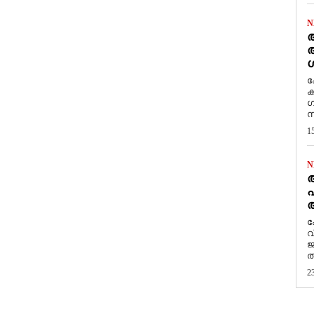
N
ആ
അ
ശ
ക
ക
ഗ
സ
1
N
പ
ആ
​
വ
ജ
ത
2