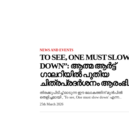
NEWS AND EVENTS
TO SEE, ONE MUST SLO
DOWN”: ആത്മ ആർട്ട്
ഗാലറിയിൽ പുതിയ
ചിത്രപ്രദർശനം ആരംഭിച്
തിരക്കുപിടിച്ച് ഓടുന്ന ഈ ലോകത്തിന് മുൻപിൽ
തെളിച്ചമായി , 'To see, One must slow down' എന്ന...
25th March 2026