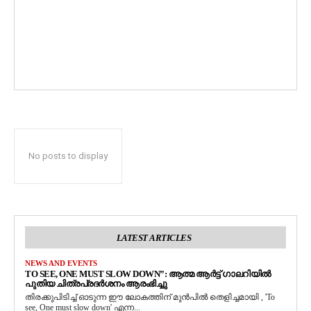
No posts to display
LATEST ARTICLES
NEWS AND EVENTS
TO SEE, ONE MUST SLOW DOWN”: ആത്മ ആർട്ട് ഗാലറിയിൽ
പുതിയ ചിത്രപ്രദർശനം ആരംഭിച്ചു
തിരക്കുപിടിച്ച് ഓടുന്ന ഈ ലോകത്തിന് മുൻപിൽ തെളിച്ചമായി , 'To
see, One must slow down' എന്ന...