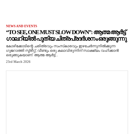
NEWS AND EVENTS
“TO SEE, ONE MUST SLOW DOWN”: ആത്മ ആർട്ട്
ഗാലറിയിൽ പുതിയ ചിത്രപ്രദർശനം ഒരുങ്ങുന്നു
കോഴിക്കോടിന്റെ ചരിത്രവും സംസ്‌കാരവും ഇഴചേർന്നുനിൽക്കുന്ന
ഗുജറാത്തി സ്ട്രീറ്റ്, വീണ്ടും ഒരു കലാവിരുന്നിന് സാക്ഷ്യം വഹിക്കാൻ
ഒരുങ്ങുകയാണ്. ആത്മ ആർട്ട്...
23rd March 2026