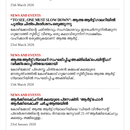
25th March 2026
NEWS AND EVENTS
“TO SEE, ONE MUST SLOW DOWN”: ആത്മ ആർട്ട് ഗാലറിയിൽ
പുതിയ ചിത്രപ്രദർശനം ഒരുങ്ങുന്നു
കോഴിക്കോടിന്റെ ചരിത്രവും സംസ്‌കാരവും ഇഴചേർന്നുനിൽക്കുന്ന
ഗുജറാത്തി സ്ട്രീറ്റ്, വീണ്ടും ഒരു കലാവിരുന്നിന് സാക്ഷ്യം
വഹിക്കാൻ ഒരുങ്ങുകയാണ്. ആത്മ ആർട്ട്...
23rd March 2026
NEWS AND EVENTS
ആത്മ ആർട്ട് ഗ്യാലറി സംഘടിപ്പിച്ച അക്രിലിക് പെയിന്റിംഗ്
വർക്ക്‌ഷോപ്പ് ശ്രദ്ധേയമായി
കോഴിക്കോട്: പ്രശസ്ത ചിത്രകാരൻ കലേഷ് കലയുടെ
നേതൃത്വത്തിൽ കോഴിക്കോട് ഗുജറാത്തി സ്ട്രീറ്റിലെ ആത്മ ആർട്ട്
ഗ്യാലറിയിൽ സംഘടിപ്പിച്ച അക്രിലിക്...
15th March 2026
NEWS AND EVENTS
ആർക്കിടെക്ചറിൽ കലയുടെ പ്രസക്തി: ‘ആർട്ട് ഫോർ
ആർക്കിടെക്ചർ’ ചർച്ച ആത്മയിൽ
​കോഴിക്കോട്: ആത്മ ആർട്ട് ഗ്യാലറിയിലെ 'ഡിയർ വിൻസെന്റ്'
പ്രദർശനത്തിന്റെ രണ്ടാം ദിനമായ ജനുവരി 21-ന് ആർക്കിടെക്ചറും
കലയും തമ്മിലുള്ള...
23rd January 2026