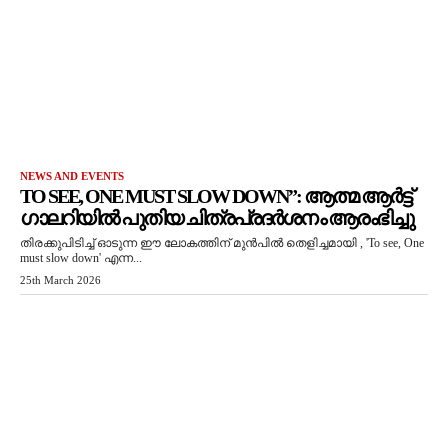
NEWS AND EVENTS
TO SEE, ONE MUST SLOW DOWN”: ആത്മ ആർട്ട്
ഗാലറിയിൽ പുതിയ ചിത്രപ്രദർശനം ആരംഭിച്ചു
തിരക്കുപിടിച്ച് ഓടുന്ന ഈ ലോകത്തിന് മുൻപിൽ തെളിച്ചമായി , 'To see, One
must slow down' എന്ന...
25th March 2026