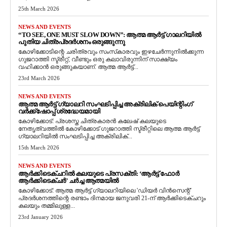
25th March 2026
NEWS AND EVENTS
“TO SEE, ONE MUST SLOW DOWN”: ആത്മ ആർട്ട് ഗാലറിയിൽ
പുതിയ ചിത്രപ്രദർശനം ഒരുങ്ങുന്നു
കോഴിക്കോടിന്റെ ചരിത്രവും സംസ്‌കാരവും ഇഴചേർന്നുനിൽക്കുന്ന
ഗുജറാത്തി സ്ട്രീറ്റ്, വീണ്ടും ഒരു കലാവിരുന്നിന് സാക്ഷ്യം
വഹിക്കാൻ ഒരുങ്ങുകയാണ്. ആത്മ ആർട്ട്...
23rd March 2026
NEWS AND EVENTS
ആത്മ ആർട്ട് ഗ്യാലറി സംഘടിപ്പിച്ച അക്രിലിക് പെയിന്റിംഗ്
വർക്ക്‌ഷോപ്പ് ശ്രദ്ധേയമായി
കോഴിക്കോട്: പ്രശസ്ത ചിത്രകാരൻ കലേഷ് കലയുടെ
നേതൃത്വത്തിൽ കോഴിക്കോട് ഗുജറാത്തി സ്ട്രീറ്റിലെ ആത്മ ആർട്ട്
ഗ്യാലറിയിൽ സംഘടിപ്പിച്ച അക്രിലിക്...
15th March 2026
NEWS AND EVENTS
ആർക്കിടെക്ചറിൽ കലയുടെ പ്രസക്തി: ‘ആർട്ട് ഫോർ
ആർക്കിടെക്ചർ’ ചർച്ച ആത്മയിൽ
​കോഴിക്കോട്: ആത്മ ആർട്ട് ഗ്യാലറിയിലെ 'ഡിയർ വിൻസെന്റ്'
പ്രദർശനത്തിന്റെ രണ്ടാം ദിനമായ ജനുവരി 21-ന് ആർക്കിടെക്ചറും
കലയും തമ്മിലുള്ള...
23rd January 2026