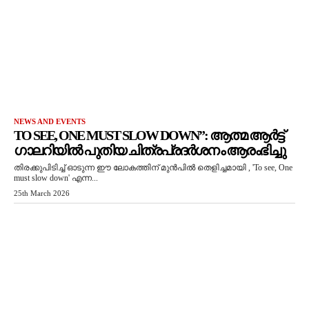
NEWS AND EVENTS
TO SEE, ONE MUST SLOW DOWN”: ആത്മ ആർട്ട്
ഗാലറിയിൽ പുതിയ ചിത്രപ്രദർശനം ആരംഭിച്ചു
തിരക്കുപിടിച്ച് ഓടുന്ന ഈ ലോകത്തിന് മുൻപിൽ തെളിച്ചമായി , 'To see, One
must slow down' എന്ന...
25th March 2026