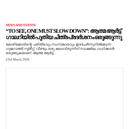
NEWS AND EVENTS
“TO SEE, ONE MUST SLOW DOWN”: ആത്മ ആർട്ട്
ഗാലറിയിൽ പുതിയ ചിത്രപ്രദർശനം ഒരുങ്ങുന്നു
കോഴിക്കോടിന്റെ ചരിത്രവും സംസ്‌കാരവും ഇഴചേർന്നുനിൽക്കുന്ന
ഗുജറാത്തി സ്ട്രീറ്റ്, വീണ്ടും ഒരു കലാവിരുന്നിന് സാക്ഷ്യം വഹിക്കാൻ
ഒരുങ്ങുകയാണ്. ആത്മ ആർട്ട്...
23rd March 2026