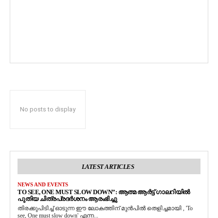
No posts to display
LATEST ARTICLES
NEWS AND EVENTS
TO SEE, ONE MUST SLOW DOWN”: ആത്മ ആർട്ട് ഗാലറിയിൽ
പുതിയ ചിത്രപ്രദർശനം ആരംഭിച്ചു
തിരക്കുപിടിച്ച് ഓടുന്ന ഈ ലോകത്തിന് മുൻപിൽ തെളിച്ചമായി , 'To
see, One must slow down' എന്ന...