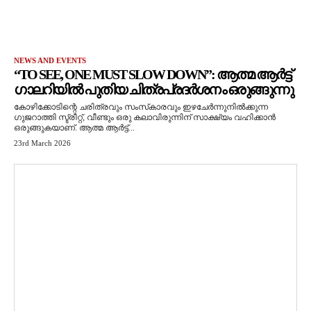
NEWS AND EVENTS
“TO SEE, ONE MUST SLOW DOWN”: ആത്മ ആർട്ട്
ഗാലറിയിൽ പുതിയ ചിത്രപ്രദർശനം ഒരുങ്ങുന്നു
കോഴിക്കോടിന്റെ ചരിത്രവും സംസ്‌കാരവും ഇഴചേർന്നുനിൽക്കുന്ന
ഗുജറാത്തി സ്ട്രീറ്റ്, വീണ്ടും ഒരു കലാവിരുന്നിന് സാക്ഷ്യം വഹിക്കാൻ
ഒരുങ്ങുകയാണ്. ആത്മ ആർട്ട്...
23rd March 2026