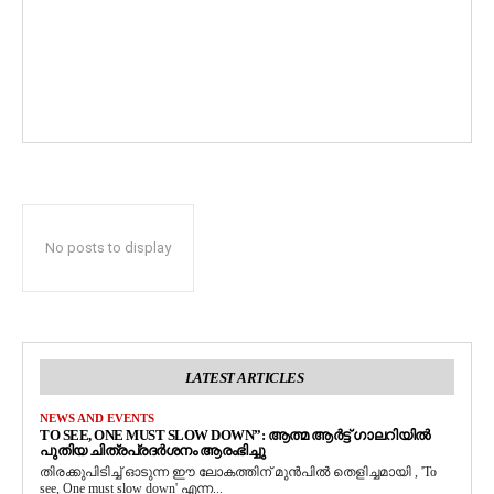
No posts to display
LATEST ARTICLES
NEWS AND EVENTS
TO SEE, ONE MUST SLOW DOWN”: ആത്മ ആർട്ട് ഗാലറിയിൽ
പുതിയ ചിത്രപ്രദർശനം ആരംഭിച്ചു
തിരക്കുപിടിച്ച് ഓടുന്ന ഈ ലോകത്തിന് മുൻപിൽ തെളിച്ചമായി , 'To
see, One must slow down' എന്ന...