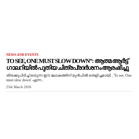
NEWS AND EVENTS
TO SEE, ONE MUST SLOW DOWN”: ആത്മ ആർട്ട്
ഗാലറിയിൽ പുതിയ ചിത്രപ്രദർശനം ആരംഭിച്ചു
തിരക്കുപിടിച്ച് ഓടുന്ന ഈ ലോകത്തിന് മുൻപിൽ തെളിച്ചമായി , 'To see, One
must slow down' എന്ന...
25th March 2026