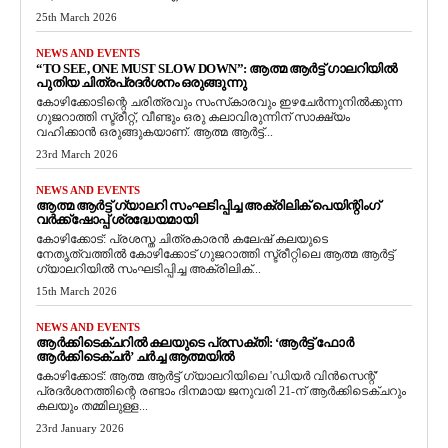
25th March 2026
NEWS AND EVENTS
“TO SEE, ONE MUST SLOW DOWN”: ആത്മ ആർട്ട് ഗാലറിയിൽ
പുതിയ ചിത്രപ്രദർശനം ഒരുങ്ങുന്നു
കോഴിക്കോടിന്റെ ചരിത്രവും സംസ്‌കാരവും ഇഴചേർന്നുനിൽക്കുന്ന
ഗുജറാത്തി സ്ട്രീറ്റ്, വീണ്ടും ഒരു കലാവിരുന്നിന് സാക്ഷ്യം
വഹിക്കാൻ ഒരുങ്ങുകയാണ്. ആത്മ ആർട്ട്...
23rd March 2026
NEWS AND EVENTS
ആത്മ ആർട്ട് ഗ്യാലറി സംഘടിപ്പിച്ച അക്രിലിക് പെയിന്റിംഗ്
വർക്ക്‌ഷോപ്പ് ശ്രദ്ധേയമായി
കോഴിക്കോട്: പ്രശസ്ത ചിത്രകാരൻ കലേഷ് കലയുടെ
നേതൃത്വത്തിൽ കോഴിക്കോട് ഗുജറാത്തി സ്ട്രീറ്റിലെ ആത്മ ആർട്ട്
ഗ്യാലറിയിൽ സംഘടിപ്പിച്ച അക്രിലിക്...
15th March 2026
NEWS AND EVENTS
ആർക്കിടെക്ചറിൽ കലയുടെ പ്രസക്തി: ‘ആർട്ട് ഫോർ
ആർക്കിടെക്ചർ’ ചർച്ച ആത്മയിൽ
​കോഴിക്കോട്: ആത്മ ആർട്ട് ഗ്യാലറിയിലെ 'ഡിയർ വിൻസെന്റ്'
പ്രദർശനത്തിന്റെ രണ്ടാം ദിനമായ ജനുവരി 21-ന് ആർക്കിടെക്ചറും
കലയും തമ്മിലുള്ള...
23rd January 2026