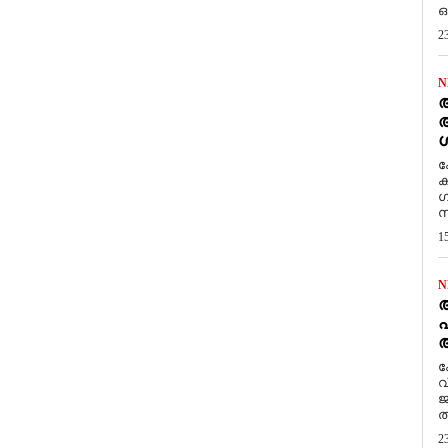
ഒ
2
N
ആ
അ
ശ
ക
ക
ഗ
സ
1
N
പ
ആ
​
വ
ജ
ത
2